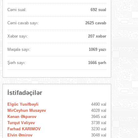
Cəmi sual:
692 sual
Cəmi cavab sayı:
2625 cavab
Xəbər sayı:
207 xəbər
Məqalə sayı:
1069 yazı
Şərh sayı:
1666 şərh
İstifadəçilər
Elgüc Yusifbəyli
4490 xal
MirCeyhun Musayev
4028 xal
Kənan Əkpərov
3945 xal
Turqut Vəliyev
3738 xal
Farhad KARIMOV
3230 xal
Elvin Əmirov
3048 xal