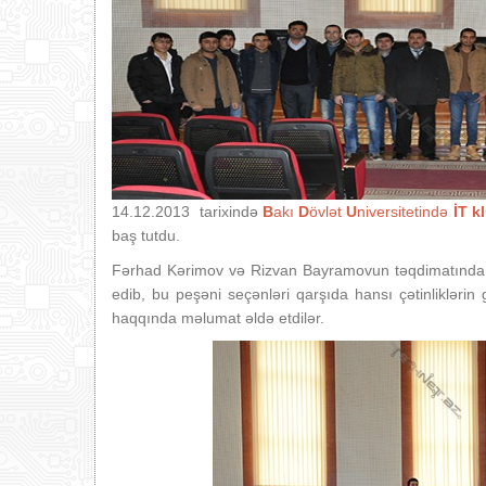
14.12.2013 tarixində
B
akı
D
övlət
U
niversitetində
İT k
baş tutdu.
Fərhad Kərimov və Rizvan Bayramovun təqdimatında t
edib, bu peşəni seçənləri qarşıda hansı çətinliklərin 
haqqında məlumat əldə etdilər.