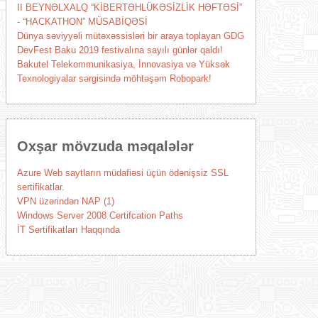
II BEYNƏLXALQ “KİBERTƏHLÜKƏSİZLİK HƏFTƏSİ”
- “HACKATHON” MÜSABİQƏSİ
Dünya səviyyəli mütəxəssisləri bir araya toplayan GDG
DevFest Baku 2019 festivalına sayılı günlər qaldı!
Bakutel Telekommunikasiya, İnnovasiya və Yüksək
Texnologiyalar sərgisində möhtəşəm Robopark!
Oxşar mövzuda məqalələr
Azure Web saytların müdafiəsi üçün ödənişsiz SSL
sertifikatlar.
VPN üzərindən NAP (1)
Windows Server 2008 Certifcation Paths
İT Sertifikatları Haqqında