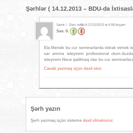
Şərhlər (
14.12.2013 – BDU-da İxtisas
Samir / . Dərc edilib:A
17/12/2013 at 4:58 Axşam
Səs:
0.
Ela.Mende bu cur seminarlarda istirak etmek
var amma isteyirem professional olum.duz
isteyirem.Nece qatilmaq olar bu cur seminarlar
Cavab yazmaq üçün daxil olun
Şərh yazın
Şərh yazmaq üçün sistemə
daxil olmalısınız.