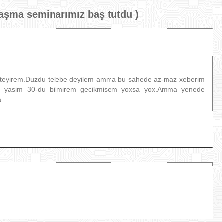
laşma seminarımız baş tutdu
)
 isteyirem.Duzdu telebe deyilem amma bu sahede az-maz xeberim
du yasim 30-du bilmirem gecikmisem yoxsa yox.Amma yenede
a