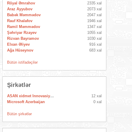
Röyal Əmrahov
2335 xal
Araz Ayyubov
2073 xal
Babək Məmmədov
2047 xal
Rauf Khalafov
1946 xal
Ramil Məmmədov
1347 xal
Şəhriyar Rzayev
1055 xal
Rizvan Bayramov
1030 xal
Elxan Əliyev
916 xal
Ağa Hüseynov
683 xal
Bütün istifadəçilər
Şirkətlər
ASAN xidmet Innovasiya Mərkəzi
12 xal
Microsoft Azerbaijan
0 xal
Bütün şirkətlər