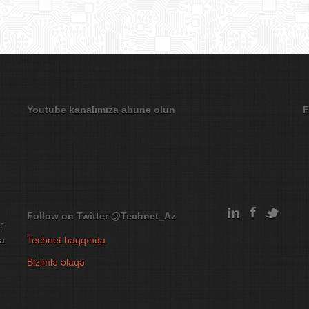
Youtube kanalımıza abunə olun
F
Follow on Twitter
@Technet_Az
r
na
Technet haqqında
Bizimlə əlaqə