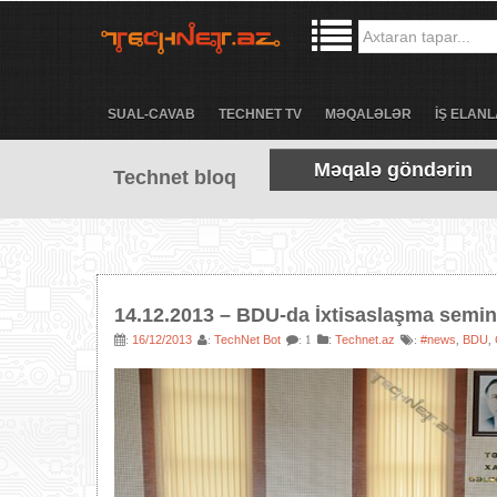
SUAL-CAVAB
TECHNET TV
MƏQALƏLƏR
İŞ ELANL
Məqalə göndərin
Technet bloq
14.12.2013 – BDU-da İxtisaslaşma semin
16/12/2013
TechNet Bot
:
Technet.az
#news
BDU
:
:
: 1
:
,
,