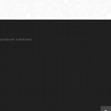
acebook səhifəmiz