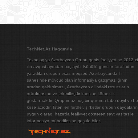
TechNet.Az Haqqında
Texnologiya Azərbaycan Qrupu geniş fəaliyyətinə 2012-ci
ilin avqust ayından başlayıb. Könüllü gənclər tərəfindən
yaradılan qrupun əsas məqsədi Azərbaycanda İT
sahəsində mövcud olan informasiya çatışmazlığının
aradan qaldırılması, Azərbaycan dilindəki resursların
artırılmasına və təkmilləşdirilməsinə köməklik
göstərməkdir. Qrupumuz heç bir quruma tabe deyil və hə
kəsə açıqdır. İstənilən fərdlər, şirkətlər qrupun qaydaları
uyğun olaraq, hazırda fəaliyyət göstərən sayt vasitəsilə
informasiya mübadiləsinə qoşula bilər.