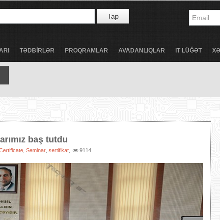
Tap
ARI
TƏDBİRLƏR
PROQRAMLAR
AVADANLIQLAR
IT LÜĞƏT
X
arımız baş tutdu
Certificate
Seminar
sertifikat
9114
,
,
,