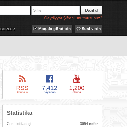
Daxil ol
Qeydiyyat
Şifrəni unutmusunuz?
Məqalə göndərin
Sual verin
ƏBƏRLƏR
RSS
7,412
1,200
Abunə ol
bəyənən
abunə
Statistika
Cəmi istifadəçi:
3054 nəfər