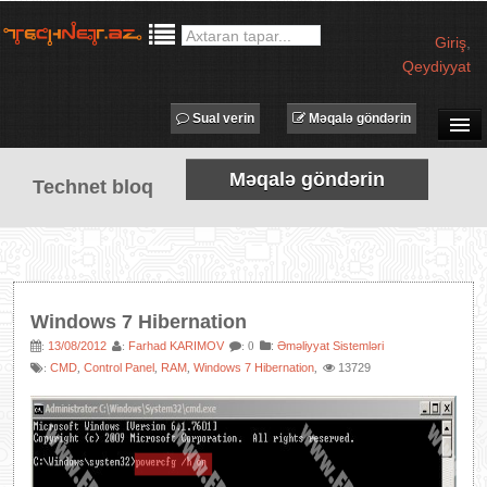
Giriş
,
Qeydiyyat
Sual verin
Məqalə göndərin
SUAL-CAVAB
Məqalə göndərin
Technet bloq
TECHNET TV
MƏQALƏLƏR
İŞ ELANLARI
TƏDBİRLƏR
Windows 7 Hibernation
PROQRAMLAR
13/08/2012
Farhad KARIMOV
:
Əməliyyat Sistemləri
:
:
: 0
CMD
Control Panel
RAM
Windows 7 Hibernation
13729
:
,
,
,
,
AVADANLIQLAR
IT LÜĞƏT
XƏBƏRLƏR