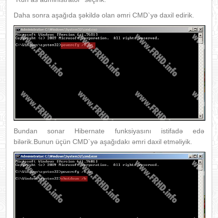
Daha sonra aşağıda şəkildə olan əmri CMD`yə daxil edirik.
Bundan sonar Hibernate funksiyasını istifadə edə
bilərik.Bunun üçün CMD`yə aşağıdakı əmri daxil etməliyik.