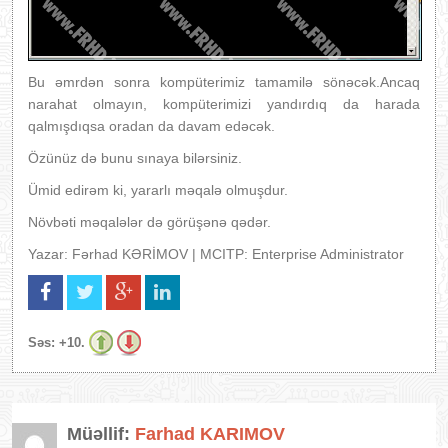
Bu əmrdən sonra kompüterimiz tamamilə sönəcək.Ancaq
narahat olmayın, kompüterimizi yandırdıq da harada
qalmışdıqsa oradan da davam edəcək.
Özünüz də bunu sınaya bilərsiniz.
Ümid edirəm ki, yararlı məqalə olmuşdur.
Növbəti məqalələr də görüşənə qədər.
Yazar: Fərhad KƏRİMOV | MCITP: Enterprise Administrator
Səs:
+10.
Müəllif:
Farhad KARIMOV