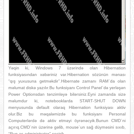
Yəqin ki, Windows 7 üzərində olan Hibernation
funksiyasından xəbəriniz var.Hibernation sözünün mənası
“qış yuxusuna getməkdir”.Hibernate zamanı RAM`da olan
məlumat diskə yazılır.Bu funksiyanı Control Panel`də yerləşən
Power Optionsdan tənzimləyə bilərsiniz.Eyni zamanda sizə
məlumdur ki, notebooklarda START-SHUT DOWN
menyusunda default olaraq Hibernation funksiyası aktiv
olur.Biz bu məqaləmizdə bu funksiyanı Personal
Computerlərdə də aktiv etməyi öyrənəcyik.Bunun CMD`ni
açırıq.CMD`nin üzərinə gəlib, mouse`un sağ düyməsini sıxıb,
“Run as administrator” seçirik.