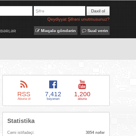
Daxil ol
Qeydiyyat
Şifrəni unutmusunuz?
Məqalə göndərin
Sual verin
ƏBƏRLƏR
RSS
7,412
1,200
Abunə ol
bəyənən
abunə
Statistika
Cəmi istifadəçi:
3054 nəfər