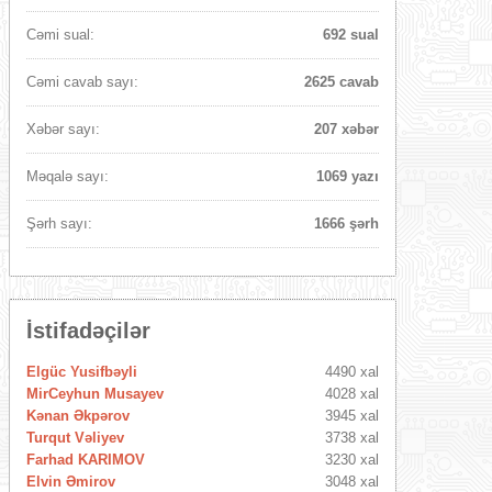
Cəmi sual:
692 sual
Cəmi cavab sayı:
2625 cavab
Xəbər sayı:
207 xəbər
Məqalə sayı:
1069 yazı
Şərh sayı:
1666 şərh
İstifadəçilər
Elgüc Yusifbəyli
4490 xal
MirCeyhun Musayev
4028 xal
Kənan Əkpərov
3945 xal
Turqut Vəliyev
3738 xal
Farhad KARIMOV
3230 xal
Elvin Əmirov
3048 xal