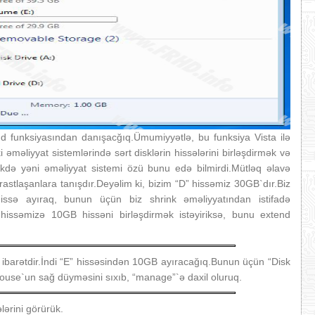
funksiyasından danışacğıq.Ümumiyyətlə, bu funksiya Vista ilə
əməliyyat sistemlərində sərt disklərin hissələrini birləşdirmək və
də yəni əməliyyat sistemi özü bunu edə bilmirdi.Mütləq əlavə
astlaşanlara tanışdır.Deyəlim ki, bizim “D” hissəmiz 30GB`dır.Biz
ssə ayıraq, bunun üçün biz shrink əməliyyatından istifadə
hissəmizə 10GB hissəni birləşdirmək istəyiriksə, bunu extend
 ibarətdir.İndi “E” hissəsindən 10GB ayıracağıq.Bunun üçün “Disk
se`un sağ düyməsini sıxıb, “manage”`ə daxil oluruq.
lərini görürük.