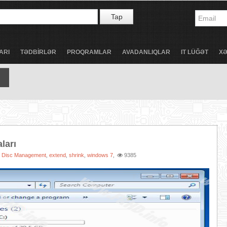
Tap
ARI
TƏDBİRLƏR
PROQRAMLAR
AVADANLIQLAR
IT LÜĞƏT
X
ları
Disc Management
extend
shrink
windows 7
9385
:
,
,
,
,