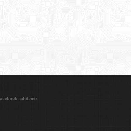
acebook səhifəmiz