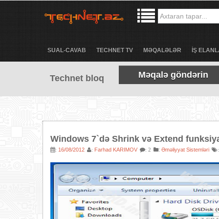
SUAL-CAVAB
TECHNET TV
MƏQALƏLƏR
İŞ ELANL
Məqalə göndərin
Technet bloq
Windows 7`də Shrink və Extend funksiya
16/08/2012
Farhad KARIMOV
:
Əməliyyat Sistemləri
:
:
: 2