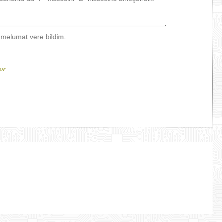
 məlumat verə bildim.
or