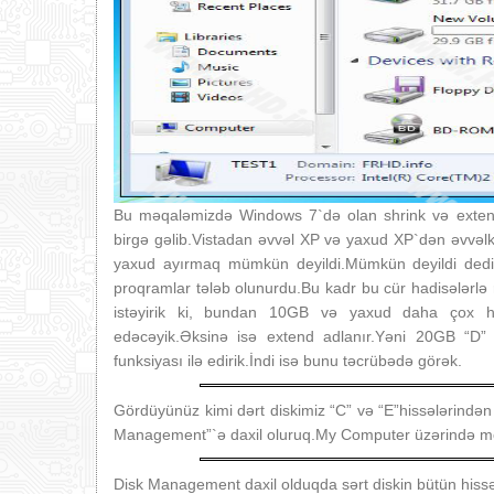
Bu məqaləmizdə Windows 7`də olan shrink və extend 
birgə gəlib.Vistadan əvvəl XP və yaxud XP`dən əvvəlki 
yaxud ayırmaq mümkün deyildi.Mümkün deyildi dedik
proqramlar tələb olunurdu.Bu kadr bu cür hadisələrlə r
istəyirik ki, bundan 10GB və yaxud daha çox hi
edəcəyik.Əksinə isə extend adlanır.Yəni 20GB “D” 
funksiyası ilə edirik.İndi isə bunu təcrübədə görək.
Gördüyünüz kimi dərt diskimiz “C” və “E”hissələrindən
Management”`ə daxil oluruq.My Computer üzərində mou
Disk Management daxil olduqda sərt diskin bütün hissə