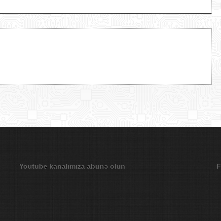
Youtube kanalımıza abunə olun
F