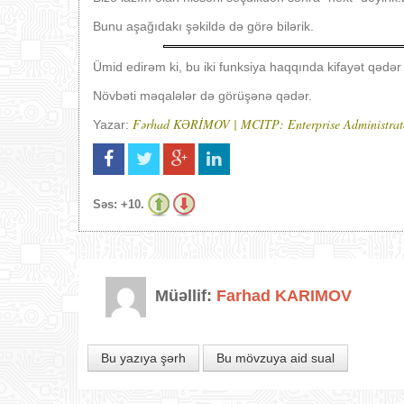
Bunu aşağıdakı şəkildə də görə bilərik.
Ümid edirəm ki, bu iki funksiya haqqında kifayət qədər
Növbəti məqalələr də görüşənə qədər.
Fərhad KƏRİMOV | MCITP: Enterprise Administrat
Yazar:
Səs:
+10.
Müəllif:
Farhad KARIMOV
Bu yazıya şərh
Bu mövzuya aid sual