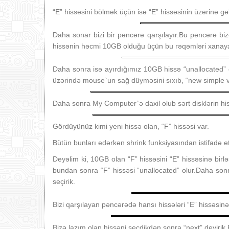
“E” hissəsini bölmək üçün isə “E” hissəsinin üzərinə gə
Daha sonar bizi bir pəncərə qarşılayır.Bu pəncərə bizə
hissənin həcmi 10GB olduğu üçün bu rəqəmləri xanaya d
Daha sonra isə ayırdığımız 10GB hissə “unallocated” 
üzərində mouse`un sağ düyməsini sıxıb, “new simple v
Daha sonra My Computer`ə daxil olub sərt disklərin hiss
Gördüyünüz kimi yeni hissə olan, “F” hissəsi var.
Bütün bunları edərkən shrink funksiyasından istifadə et
Deyəlim ki, 10GB olan “F” hissəsini “E” hissəsinə birlə
bundan sonra “F” hissəsi “unallocated” olur.Daha son
seçirik.
Bizi qarşılayan pəncərədə hansı hissələri “E” hissəsinə
Bizə lazım olan hissəni seçdikdən sonra “next” deyirik.B