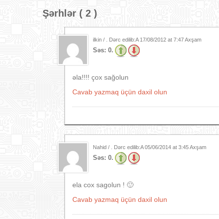
Şərhlər ( 2 )
ilkin / . Dərc edilib:A
17/08/2012 at 7:47 Axşam
Səs:
0.
əla!!!! çox sağolun
Cavab yazmaq üçün daxil olun
Nahid / . Dərc edilib:A
05/06/2014 at 3:45 Axşam
Səs:
0.
ela cox sagolun ! 🙂
Cavab yazmaq üçün daxil olun