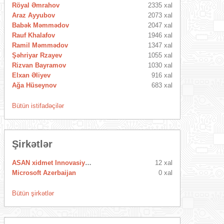
Röyal Əmrahov
2335 xal
Araz Ayyubov
2073 xal
Babək Məmmədov
2047 xal
Rauf Khalafov
1946 xal
Ramil Məmmədov
1347 xal
Şəhriyar Rzayev
1055 xal
Rizvan Bayramov
1030 xal
Elxan Əliyev
916 xal
Ağa Hüseynov
683 xal
Bütün istifadəçilər
Şirkətlər
ASAN xidmet Innovasiya Mərkəzi
12 xal
Microsoft Azerbaijan
0 xal
Bütün şirkətlər