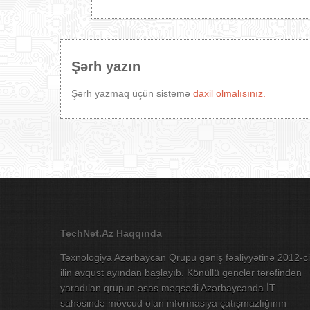
Şərh yazın
Şərh yazmaq üçün sistemə
daxil olmalısınız.
TechNet.Az Haqqında
Texnologiya Azərbaycan Qrupu geniş fəaliyyətinə 2012-ci
ilin avqust ayından başlayıb. Könüllü gənclər tərəfindən
yaradılan qrupun əsas məqsədi Azərbaycanda İT
sahəsində mövcud olan informasiya çatışmazlığının