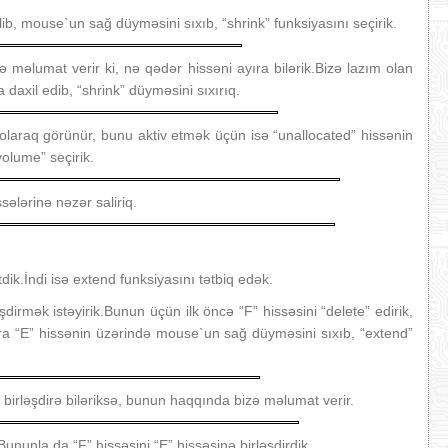
lib, mouse`un sağ düyməsini sıxıb, “shrink” funksiyasını seçirik.
 məlumat verir ki, nə qədər hissəni ayıra bilərik.Bizə lazım olan
axil edib, “shrink” düyməsini sıxırıq.
olaraq görünür, bunu aktiv etmək üçün isə “unallocated” hissənin
olume” seçirik.
ələrinə nəzər saliriq.
dik.İndi isə extend funksiyasını tətbiq edək.
şdirmək istəyirik.Bunun üçün ilk öncə “F” hissəsini “delete” edirik,
ra “E” hissənin üzərində mouse`un sağ düyməsini sıxıb, “extend”
 birləşdirə biləriksə, bunun haqqında bizə məlumat verir.
ununla da “F” hissəsini “E” hissəsinə birləşdirdik.