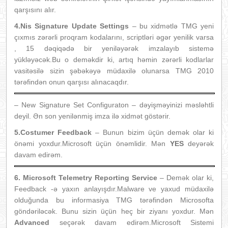
qarşısını alır.
4.Nis Signature Update Settings
– bu xidmətlə TMG yeni
çıxmıs zərərli proqram kodalarını, scriptləri əgər yenilik varsa
, 15 dəqiqədə bir yeniləyərək imzalayıb sistemə
yükləyəcək.Bu o deməkdir ki, artıq həmin zərərli kodlarlar
vasitəsilə sizin şəbəkəyə müdaxilə olunarsa TMG 2010
tərəfindən onun qarşısı alınacaqdır.
– New Signature Set Configuraton – dəyişməyinizi məsləhtli
deyil. Ən son yenilənmiş imza ilə xidmət göstərir.
5.Costumer Feedback
– Bunun bizim üçün demək olar ki
önəmi yoxdur.Microsoft üçün önəmlidir. Mən
YES
deyərək
davam edirəm.
6. Microsoft Telemetry Reporting Service
– Demək olar ki,
Feedback -ə yaxın anlayışdır.Malware ve yaxud müdaxilə
olduğunda bu informasiya TMG tərəfindən Microsofta
göndəriləcək. Bunu sizin üçün heç bir ziyanı yoxdur. Mən
Advanced
seçərək davam edirəm.Microsoft Sistemi