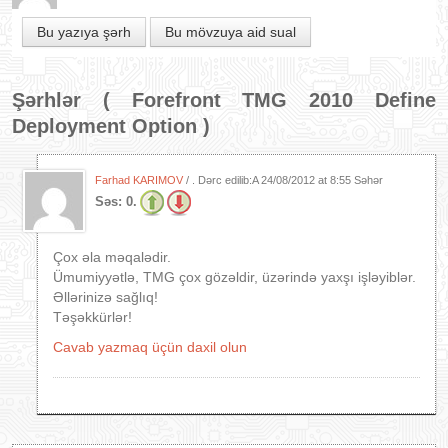
Bu yazıya şərh
Bu mövzuya aid sual
Şərhlər (
Forefront TMG 2010 Define
Deployment Option
)
Farhad KARIMOV
/ . Dərc edilib:A
24/08/2012 at 8:55 Səhər
Səs:
0.
Çox əla məqalədir.
Ümumiyyətlə, TMG çox gözəldir, üzərində yaxşı işləyiblər.
Əllərinizə sağlıq!
Təşəkkürlər!
Cavab yazmaq üçün daxil olun