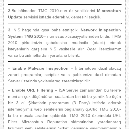
2.
Bu bölmədən TMG 2010-nun öz yeniliklərini
Microsoftun
Update
servisini istfadə edərək yükləməsini seçirik.
3.
NİS haqqında qısa bəhs etmişdik.
Network İnispection
System TMG 2010
– nun əsas xüsusiyyətlərindən birdir. TMG
2010 şirkətimizin şəbəkəsinə mudaxilə (atack) etmək
istəyənlərin qarşısını NİS vasitəsilə alır. Əgər lisenziyamız
varsa bu xidmətlərdən yararlana bilərik.
–
Enable Malware Inispection
– İnternetdən daxil olacaq
zərərli proqramlar, scriptlər və s. şəbkəmizə daxil olmadan
Server üzərində yoxlanılaraq zərərsizləşdirilir.
–
Enable URL Filtering
– İSA Server zamanından bu tərəfə
məni ən çox düşündürən suallardan biri idi bu yenilik.Nə üçün
biz 3 cü Şirkətlərin proqramını (3 Party) istifadə edərək
istəmədiyimiz web səhifələrini bağlamalıyıq.Artıq TMG 2010-
la bu məsələ aradan qaldırıldı. TMG 2010 üzərindəki URL
Filter Microsoftun Reputation xidmətindən yararlanaraq
lazımsız web səhifələrinin Şirkət içərisində yayımlanmasının