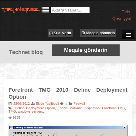
Giriş
,
Qeydiyyat
Sual verin
Məqalə göndərin
SUAL-CAVAB
Məqalə göndərin
Technet bloq
TECHNET TV
MƏQALƏLƏR
İŞ ELANLARI
TƏDBİRLƏR
Forefront TMG 2010 Define Deployment
PROQRAMLAR
Option
AVADANLIQLAR
23/08/2012
Elgüc Yusifbəyli
:
Firewall
:
:
: 1
Define Deployment Option
Enable Malware Inispection
Forefront TMG
:
,
,
,
TMG
windows servers
,
,
IT LÜĞƏT
9988
XƏBƏRLƏR