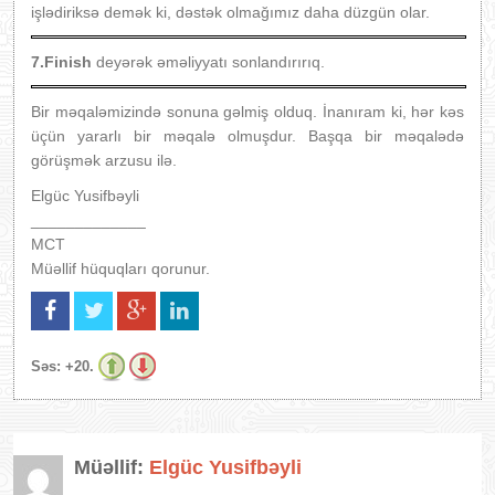
işlədiriksə demək ki, dəstək olmağımız daha düzgün olar.
7.Finish
deyərək əməliyyatı sonlandırırıq.
Bir məqaləmizində sonuna gəlmiş olduq. İnanıram ki, hər kəs
üçün yararlı bir məqalə olmuşdur. Başqa bir məqalədə
görüşmək arzusu ilə.
Elgüc Yusifbəyli
_____________
MCT
Müəllif hüquqları qorunur.
Səs:
+20.
Müəllif:
Elgüc Yusifbəyli