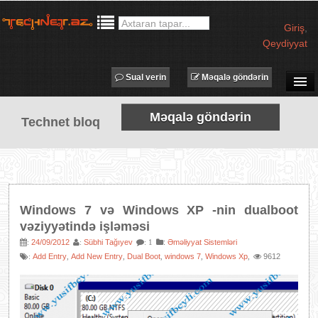
Giriş
,
Qeydiyyat
Sual verin
Məqalə göndərin
SUAL-CAVAB
Məqalə göndərin
Technet bloq
TECHNET TV
MƏQALƏLƏR
İŞ ELANLARI
TƏDBİRLƏR
Windows 7 və Windows XP -nin dualboot
PROQRAMLAR
vəziyyətində işləməsi
AVADANLIQLAR
24/09/2012
Sübhi Tağıyev
:
Əməliyyat Sistemləri
:
:
: 1
Add Entry
Add New Entry
Dual Boot
windows 7
Windows Xp
9612
:
,
,
,
,
,
IT LÜĞƏT
XƏBƏRLƏR