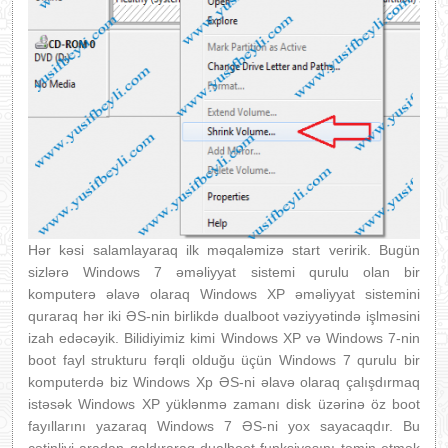
Hər kəsi salamlayaraq ilk məqaləmizə start veririk. Bugün
sizlərə Windows 7 əməliyyat sistemi qurulu olan bir
komputerə əlavə olaraq Windows XP əməliyyat sistemini
quraraq hər iki ƏS-nin birlikdə dualboot vəziyyətində işlməsini
izah edəcəyik. Bilidiyimiz kimi Windows XP və Windows 7-nin
boot fayl strukturu fərqli olduğu üçün Windows 7 qurulu bir
komputerdə biz Windows Xp ƏS-ni əlavə olaraq çalışdırmaq
istəsək Windows XP yüklənmə zamanı disk üzərinə öz boot
fayıllarını yazaraq Windows 7 ƏS-ni yox sayacaqdır. Bu