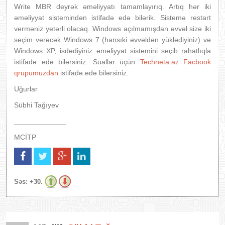
Write MBR deyrək əməliyyatı tamamlayırıq. Artıq hər iki
əməliyyat sistemindən istifadə edə bilərik. Sistemə restart
verməniz yetərli olacaq. Windows açılmamışdan əvvəl sizə iki
seçim verəcək Windows 7 (hansıki əvvəldən yüklədiyiniz) və
Windows XP, isdədiyiniz əməliyyat sistemini seçib rahatlıqla
istifadə edə bilərsiniz. Suallar üçün
Techneta.az Facbook
qrupumuzdan
istifadə edə bilərsiniz.
Uğurlar
Sübhi Tağıyev
_____________
MCİTP
Səs:
+30.