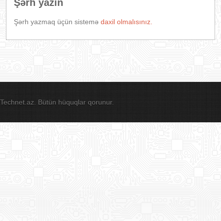
Şərh yazın
Şərh yazmaq üçün sistemə
daxil olmalısınız.
Technet.az. Bütün hüquqlar qorunur.