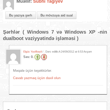
Müəllif:
Sübhi Tağıyev
Bu yazıya şərh
Bu mövzuya aid sual
Şərhlər (
Windows 7 və Windows XP -nin
dualboot vəziyyətində işləməsi
)
Elgüc Yusifbəyli
/ . Dərc edilib:A
24/09/2012 at 6:53 Axşam
Səs:
0.
Məqalə üçün təşəkkürlər.
Cavab yazmaq üçün daxil olun