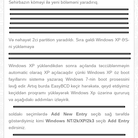
Sehirbazın köməyi ilə yeni böləməni yaradırıq.
Və nəhayət 2ci partition yaradıldı. Sıra gəldi Windows XP ƏS-
ni yükləməyə
Windows XP yükləndikdən sonra açılanda təccüblənməyin
automatic olaraq XP açılacaqdır çünki Windows XP öz boot
fayıllarını sistemə yazaraq Windows 7-nin boot prosessini
ləvğ edir. Artıq burda EasyBCD keçir hərəkətə, qeyd etdiyimiz
keçiddən proqramı yükləyərək Windows Xp üzərinə qururuq
və aşağıdakı addımları izləyirik.
soldakı seçimlərdə
Add New Entry
seçib sağ tərəfdə
göstərdiyimiz kimi
Windows NT/2k/XP/2k3
seçib
Add Entry
edirsiniz.