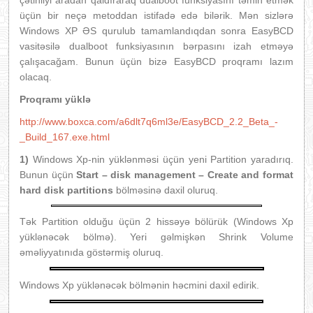
çətinliyi aradan qaldıraraq dualboot funksiyasını təmin etmək
üçün bir neçə metoddan istifadə edə bilərik. Mən sizlərə
Windows XP ƏS qurulub tamamlandıqdan sonra EasyBCD
vasitəsilə dualboot funksiyasının bərpasını izah etməyə
çalışacağam. Bunun üçün bizə EasyBCD proqramı lazım
olacaq.
Proqramı yüklə
http://www.boxca.com/a6dlt7q6ml3e/EasyBCD_2.2_Beta_-
_Build_167.exe.html
1)
Windows Xp-nin yüklənməsi üçün yeni Partition yaradırıq.
Bunun üçün
Start – disk management – Create and format
hard disk partitions
bölməsinə daxil oluruq.
Tək Partition olduğu üçün 2 hissəyə bölürük (Windows Xp
yüklənəcək bölmə). Yeri gəlmişkən Shrink Volume
əməliyyatınıda göstərmiş oluruq.
Windows Xp yüklənəcək bölmənin həcmini daxil edirik.