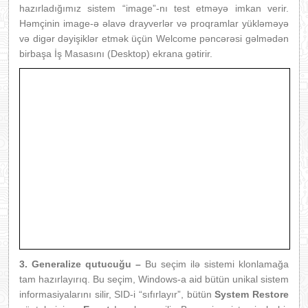
hazırladığımız sistem “image”-nı test etməyə imkan verir.
Həmçinin image-ə əlavə drayverlər və proqramlar yükləməyə
və digər dəyişiklər etmək üçün Welcome pəncərəsi gəlmədən
birbaşa İş Masasını (Desktop) ekrana gətirir.
3.
Generalize qutucuğu
–
Bu seçim ilə sistemi klonlamağa
tam hazırlayırıq. Bu seçim, Windows-a aid bütün unikal sistem
informasiyalarını silir, SID-i “sıfırlayır”, bütün
System Restore