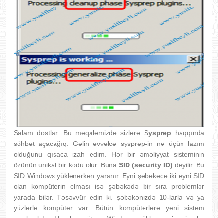
Salam dostlar. Bu məqaləmizdə sizlərə S
ysprep
haqqında
söhbət açacağıq. Gəlin əvvəlcə sysprep-in nə üçün lazım
olduğunu qısaca izah edim. Hər bir əməliyyat sisteminin
özünün unikal bir kodu olur. Buna
SID (security ID)
deyilir. Bu
SID Windows yüklənərkən yaranır. Eyni şəbəkədə iki eyni SID
olan kompüterin olması isə şəbəkədə bir sıra problemlər
yarada bilər. Təsəvvür edin ki, şəbəkənizdə 10-larla və ya
yüzlərlə kompüter var. Bütün kompüterlərə yeni sistem