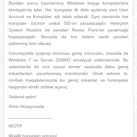
Bundan sonra hazırlanmış Windows başqa kompüterlərə
klonlaşdırıla bilər. Hər kompüter ilk dəfə açılanda yeni User
Account və Kompüter adı tələb edəcək. Eyni zamanda hər
kompüter özünün unikal SİD-ini yaradacaqdır. Həmçinin
System Restore də yenidən Restor Point-lər yaratmağa
başlayacaqdır. Bununla da hər sistem sanki yenidən
yüklənmiş kimi olacaq.
Ümumiyyətlə sysprep mövzusu geniş mövzudur, xüsusilə də
Windows 7 və Server 2008R2 əməliyyat sistemlərində. Bu
sistemlərdə bir sıra xüsusi əmrlər vasitəsilə daha geniş
imkanlardan yararlanmaq mümkündür. Ümid edirəm ki,
növbəti məqalələrimizdə bu geniş imkanlar və funksiyalar
haqqında ətraflı söhbət açarıq.
Salamat qalın!
Əmin Hüseynzadə
__________________
MCITP
Müəllif hüquqları qorunur