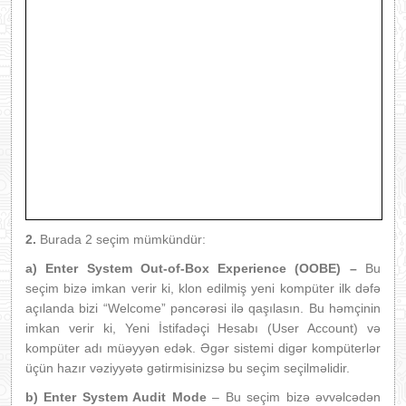
2.
Burada 2 seçim mümkündür:
a)
Enter System Out-of-Box Experience (OOBE) –
Bu
seçim bizə imkan verir ki, klon edilmiş yeni kompüter ilk dəfə
açılanda bizi “Welcome” pəncərəsi ilə qaşılasın. Bu həmçinin
imkan verir ki, Yeni İstifadəçi Hesabı (User Account) və
kompüter adı müəyyən edək. Əgər sistemi digər kompüterlər
üçün hazır vəziyyətə gətirmisinizsə bu seçim seçilməlidir.
b)
Enter System Audit Mode
– Bu seçim bizə əvvəlcədən