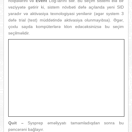
nöqtələrini və
Event
Log-larını silir. Bu seçim sistemi elə bir
vəziyyətə gətirir ki, sistem növbəti dəfə açılanda yeni SID
yaradır və aktivasiya texnologiyasi yenilənir (əgər system 3
dəfə trial (test) müddətində aktivasiya olunmayıbsa). Əgər,
çoxlu sayda kompüterlərə klon edəcəksinizsə bu seçim
seçilməlidir.
Quit –
Sysprep əməliyyatı tamamladıqdan sonra bu
pəncərəni bağlayır.