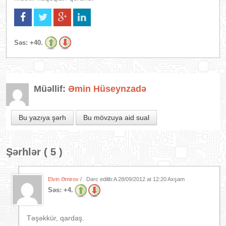
Səs:
+40.
Müəllif:
Əmin Hüseynzadə
Bu yazıya şərh
Bu mövzuya aid sual
Şərhlər ( 5 )
Elvin Əmirov
/ . Dərc edilib:A
28/09/2012 at 12:20 Axşam
Səs:
+4.
Təşəkkür, qardaş.