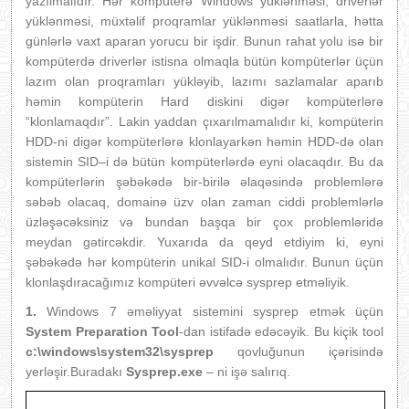
yazılmalıdır. Hər kompüterə Windows yüklənməsi, driverlər
yüklənməsi, müxtəlif proqramlar yüklənməsi saatlarla, hətta
günlərlə vaxt aparan yorucu bir işdir. Bunun rahat yolu isə bir
kompüterdə driverlər istisna olmaqla bütün kompüterlər üçün
lazım olan proqramları yükləyib, lazımı sazlamalar aparıb
həmin kompüterin Hard diskini digər kompüterlərə
“klonlamaqdır”. Lakin yaddan çıxarılmamalıdır ki, kompüterin
HDD-ni digər kompüterlərə klonlayarkən həmin HDD-də olan
sistemin SID–i də bütün kompüterlərdə eyni olacaqdır. Bu da
kompüterlərin şəbəkədə bir-birilə əlaqəsində problemlərə
səbəb olacaq, domainə üzv olan zaman ciddi problemlərlə
üzləşəcəksiniz və bundan başqa bir çox problemləridə
meydan gətircəkdir. Yuxarıda da qeyd etdiyim ki, eyni
şəbəkədə hər kompüterin unikal SID-i olmalıdır. Bunun üçün
klonlaşdıracağımız kompüteri əvvəlcə sysprep etməliyik.
1.
Windows 7 əməliyyat sistemini sysprep etmək üçün
System Preparation Tool
-dan istifadə edəcəyik. Bu kiçik tool
c:\windows\system32\sysprep
qovluğunun içərisində
yerləşir.Buradakı
Sysprep.exe
– ni işə salırıq.