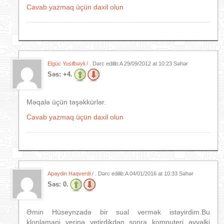
Cavab yazmaq üçün daxil olun
Elgüc Yusifbəyli
/ . Dərc edilib:A
29/09/2012 at 10:23 Səhər
Səs:
+4.
Məqalə üçün təşəkkürlər.
Cavab yazmaq üçün daxil olun
Apaydin Haqverdi
/ . Dərc edilib:A
04/01/2016 at 10:33 Səhər
Səs:
0.
Əmin Hüseynzadə bir sual vermək istəyirdim.Bu
klonlamani yerinə yetirdikdən sonra komputeri əvvəlki