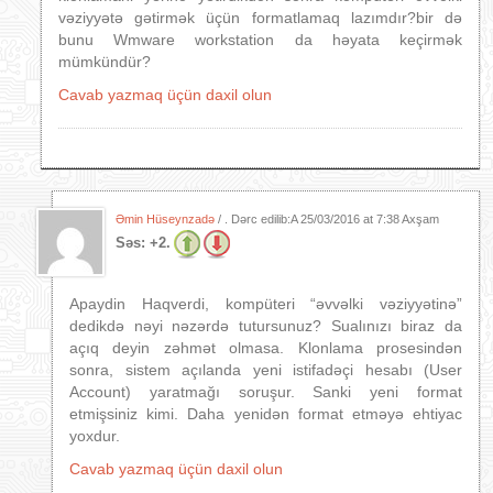
vəziyyətə gətirmək üçün formatlamaq lazımdır?bir də
bunu Wmware workstation da həyata keçirmək
mümkündür?
Cavab yazmaq üçün daxil olun
Əmin Hüseynzadə
/ . Dərc edilib:A
25/03/2016 at 7:38 Axşam
Səs:
+2.
Apaydin Haqverdi, kompüteri “əvvəlki vəziyyətinə”
dedikdə nəyi nəzərdə tutursunuz? Sualınızı biraz da
açıq deyin zəhmət olmasa. Klonlama prosesindən
sonra, sistem açılanda yeni istifadəçi hesabı (User
Account) yaratmağı soruşur. Sanki yeni format
etmişsiniz kimi. Daha yenidən format etməyə ehtiyac
yoxdur.
Cavab yazmaq üçün daxil olun