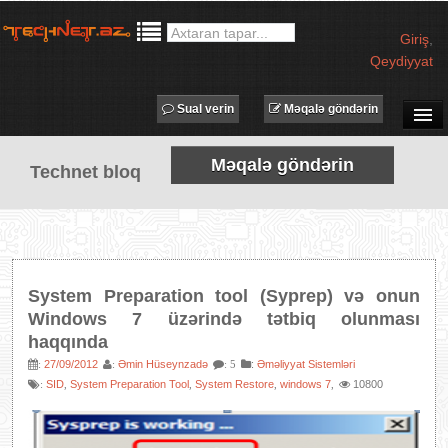
Giriş
,
Qeydiyyat
Sual verin
Məqalə göndərin
SUAL-CAVAB
Məqalə göndərin
Technet bloq
TECHNET TV
MƏQALƏLƏR
İŞ ELANLARI
TƏDBİRLƏR
System Preparation tool (Syprep) və onun
PROQRAMLAR
Windows 7 üzərində tətbiq olunması
haqqında
AVADANLIQLAR
27/09/2012
Əmin Hüseynzadə
:
Əməliyyat Sistemləri
:
:
: 5
IT LÜĞƏT
SID
System Preparation Tool
System Restore
windows 7
10800
:
,
,
,
,
XƏBƏRLƏR