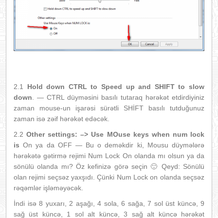
2.1
Hold down CTRL to Speed up and SHIFT to slow
down
. — CTRL düyməsini basılı tutaraq hərəkət etdirdiyiniz
zaman mouse-un işarəsi sürətli SHİFT basılı tutduğunuz
zaman isə zəif hərəkət edəcək.
2.2
Other settings: –> Use MOuse keys when num lock
is
On ya da OFF — Bu o deməkdir ki, Mousu düymələrə
hərəkətə gətirmə rejimi Num Lock On olanda mı olsun ya da
sönülü olanda mı? Öz kefinizə görə seçin 🙂 Qeyd: Sönülü
olan rejimi seçsəz yaxşıdı. Çünki Num Lock on olanda seçsəz
rəqəmlər işləməyəcək.
İndi isə 8 yuxarı, 2 aşağı, 4 sola, 6 sağa, 7 sol üst küncə, 9
sağ üst küncə, 1 sol alt küncə, 3 sağ alt küncə hərəkət