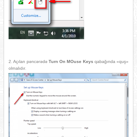
2. Açılan pəncərədə
Turn On MOuse Keys
qabağında «quş»
olmalıdır.