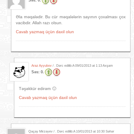
Səs:
0.
Əla məqalədir. Bu cür məqalələrin sayının çoxalması çox
vacibdir. Allah razı olsun.
Cavab yazmaq üçün daxil olun
Araz Ayyubov
/ . Dərc edilib:A
09/01/2013 at 1:13 Axşam
Səs:
0.
Təşəkkür edirəm 🙂
Cavab yazmaq üçün daxil olun
Qaçay Mirzəyev / . Dərc edilib:A
10/01/2013 at 10:30 Səhər