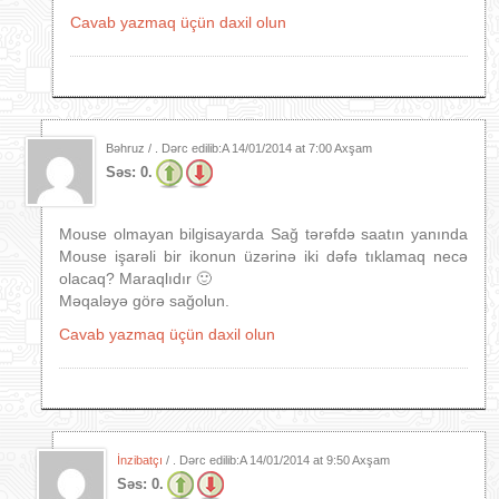
Cavab yazmaq üçün daxil olun
Bəhruz / . Dərc edilib:A
14/01/2014 at 7:00 Axşam
Səs:
0.
Mouse olmayan bilgisayarda Sağ tərəfdə saatın yanında
Mouse işarəli bir ikonun üzərinə iki dəfə tıklamaq necə
olacaq? Maraqlıdır 🙂
Məqaləyə görə sağolun.
Cavab yazmaq üçün daxil olun
İnzibatçı
/ . Dərc edilib:A
14/01/2014 at 9:50 Axşam
Səs:
0.