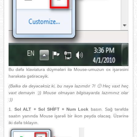
Bu dəfə klaviatura düymələri ilə Mouse-umuzun ox işarəsini
hərəkətə gətirəcəyik.
(Bəlkə də deyəcəksiz ki, bu nəyə lazımdır ?! 🙂 Heç vaxt heç
vaxt deməyin :)) Mouse olmayan bilgisayarda lazımınız olar
:))
1.
Sol ALT + Sol SHİFT + Num Lock
basın. Sağ tərəfdə
saatın yanında Mouse işarəli bir ikon peyda olacaq. Üzərinə
iki dəfə tıklayın.