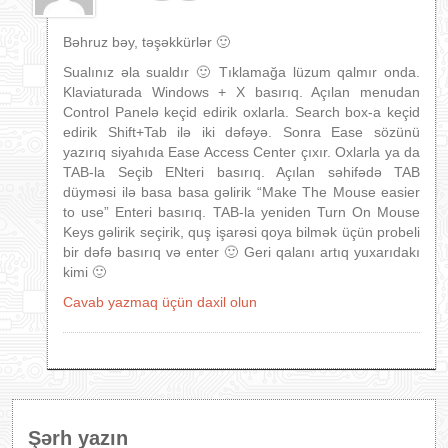
Bəhruz bəy, təşəkkürlər 🙂
Sualınız əla sualdır 🙂 Tıklamağa lüzum qalmır onda.
Klaviaturada Windows + X basırıq. Açılan menudan
Control Panelə keçid edirik oxlarla. Search box-a keçid
edirik Shift+Tab ilə iki dəfəyə. Sonra Ease sözünü
yazırıq siyahıda Ease Access Center çıxır. Oxlarla ya da
TAB-la Seçib ENteri basırıq. Açılan səhifədə TAB
düyməsi ilə basa basa gəlirik “Make The Mouse easier
to use” Enteri basırıq. TAB-la yeniden Turn On Mouse
Keys gəlirik seçirik, quş işarəsi qoya bilmək üçün probeli
bir dəfə basırıq və enter 🙂 Geri qalanı artıq yuxarıdakı
kimi 🙂
Cavab yazmaq üçün daxil olun
Şərh yazın