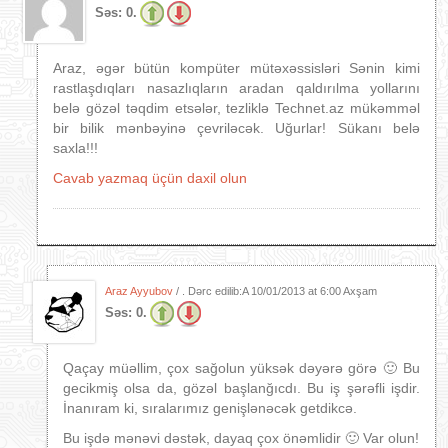
Səs:
0.
Araz, əgər bütün kompüter mütəxəssisləri Sənin kimi
rastlaşdıqları nasazlıqların aradan qaldırılma yollarını
belə gözəl təqdim etsələr, tezliklə Technet.az mükəmməl
bir bilik mənbəyinə çevriləcək. Uğurlar! Sükanı belə
saxla!!!
Cavab yazmaq üçün daxil olun
Araz Ayyubov
/ . Dərc edilib:A
10/01/2013 at 6:00 Axşam
Səs:
0.
Qaçay müəllim, çox sağolun yüksək dəyərə görə 🙂 Bu
gecikmiş olsa da, gözəl başlanğıcdı. Bu iş şərəfli işdir.
İnanıram ki, sıralarımız genişlənəcək getdikcə.
Bu işdə mənəvi dəstək, dayaq çox önəmlidir 🙂 Var olun!