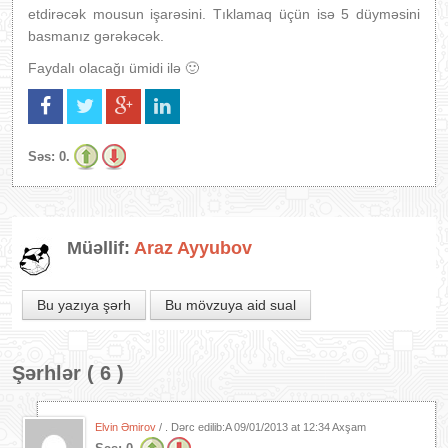
etdirəcək mousun işarəsini. Tıklamaq üçün isə 5 düyməsini
basmanız gərəkəcək.
Faydalı olacağı ümidi ilə 🙂
Səs:
0.
Müəllif:
Araz Ayyubov
Bu yazıya şərh
Bu mövzuya aid sual
Şərhlər ( 6 )
Elvin Əmirov
/ . Dərc edilib:A
09/01/2013 at 12:34 Axşam