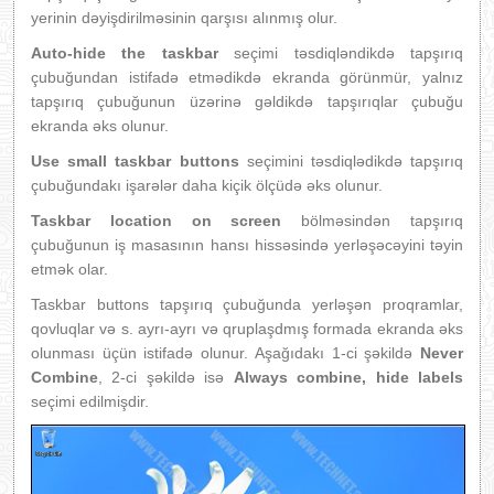
yerinin dəyişdirilməsinin qarşısı alınmış olur.
Auto-hide the taskbar
seçimi təsdiqləndikdə tapşırıq
çubuğundan istifadə etmədikdə ekranda görünmür, yalnız
tapşırıq çubuğunun üzərinə gəldikdə tapşırıqlar çubuğu
ekranda əks olunur.
Use small taskbar buttons
seçimini təsdiqlədikdə tapşırıq
çubuğundakı işarələr daha kiçik ölçüdə əks olunur.
Taskbar location on screen
bölməsindən tapşırıq
çubuğunun iş masasının hansı hissəsində yerləşəcəyini təyin
etmək olar.
Taskbar buttons tapşırıq çubuğunda yerləşən proqramlar,
qovluqlar və s. ayrı-ayrı və qruplaşdmış formada ekranda əks
olunması üçün istifadə olunur. Aşağıdakı 1-ci şəkildə
Never
Combine
, 2-ci şəkildə isə
Always combine, hide labels
seçimi edilmişdir.