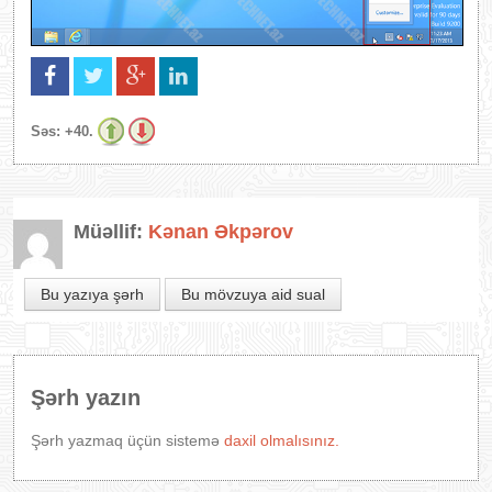
Səs:
+40.
Müəllif:
Kənan Əkpərov
Bu yazıya şərh
Bu mövzuya aid sual
Şərh yazın
Şərh yazmaq üçün sistemə
daxil olmalısınız.