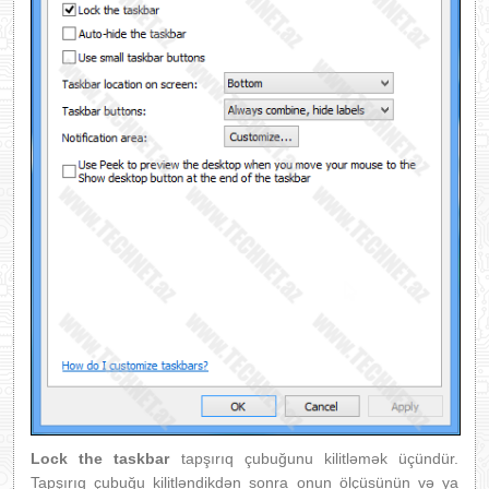
Lock the taskbar
tapşırıq çubuğunu kilitləmək üçündür.
Tapşırıq çubuğu kilitləndikdən sonra onun ölçüsünün və ya