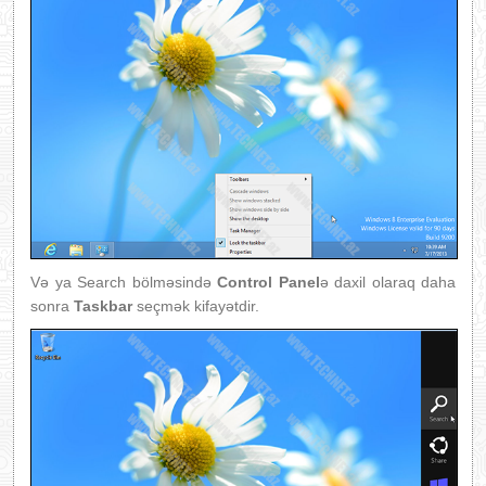
Və ya Search bölməsində
Control Panel
ə daxil olaraq daha
sonra
Taskbar
seçmək kifayətdir.