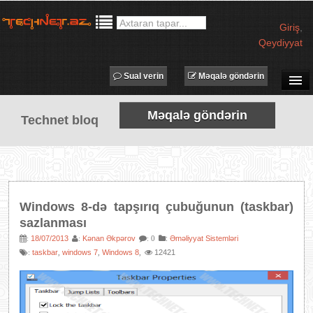
Giriş
,
Qeydiyyat
Sual verin
Məqalə göndərin
SUAL-CAVAB
Məqalə göndərin
Technet bloq
TECHNET TV
MƏQALƏLƏR
İŞ ELANLARI
TƏDBİRLƏR
Windows 8-də tapşırıq çubuğunun (taskbar)
PROQRAMLAR
sazlanması
AVADANLIQLAR
18/07/2013
Kənan Əkpərov
:
Əməliyyat Sistemləri
:
:
: 0
taskbar
windows 7
Windows 8
12421
:
,
,
,
IT LÜĞƏT
XƏBƏRLƏR