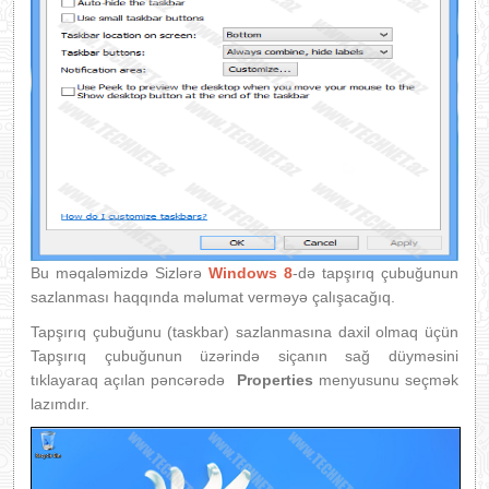
Bu məqaləmizdə Sizlərə
Windows 8
-də tapşırıq çubuğunun
sazlanması haqqında məlumat verməyə çalışacağıq.
Tapşırıq çubuğunu (taskbar) sazlanmasına daxil olmaq üçün
Tapşırıq çubuğunun üzərində siçanın sağ düyməsini
tıklayaraq açılan pəncərədə
Properties
menyusunu seçmək
lazımdır.