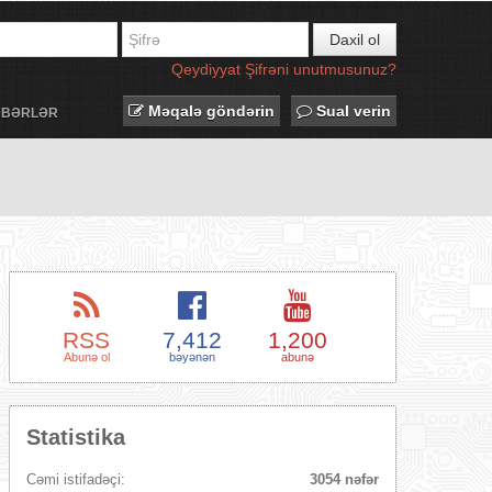
Daxil ol
Qeydiyyat
Şifrəni unutmusunuz?
Məqalə göndərin
Sual verin
ƏBƏRLƏR
RSS
7,412
1,200
Abunə ol
bəyənən
abunə
Statistika
Cəmi istifadəçi:
3054 nəfər