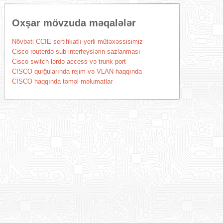
Oxşar mövzuda məqalələr
Növbəti CCIE sertifikatlı yerli mütəxəssisimiz
Cisco routerdə sub-interfeyslərin sazlanması
Cisco switch-lərdə access və trunk port
CISCO qurğularında rejim və VLAN haqqında
CİSCO haqqında təməl məlumatlar