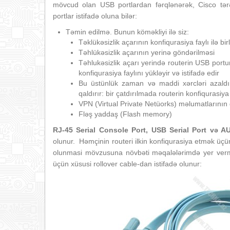
mövcud olan USB portlardan fərqlənərək, Cisco tərə
portlar istifadə oluna bilər:
Təmin edilmə. Bunun köməkliyi ilə siz:
Təklükəsizlik açarının konfiqurasiya faylı ilə b
Təhlükəsizlik açarının yerinə göndərilməsi
Təhlukəsizlik açarı yerində routerin USB portun
konfiqurasiya faylını yükləyir və istifadə edir
Bu üstünlük zaman və maddi xərcləri azaldır
qaldırır: bir çatdırılmada routerin konfiqurasiya
VPN (Virtual Private Netüorks) məlumatlarının
Fləş yaddaş (Flash memory)
RJ-45 Serial Console Port, USB Serial Port və AU
olunur. Həmçinin routeri ilkin konfiqurasiya etmək üçün
olunmasi mövzusuna növbəti məqalələrimdə yer verm
üçün xüsusi rollover cable-dan istifadə olunur: