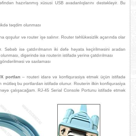
findən hazırlanmış xüsusi USB avadanlıqlarını dəstəkləyir. Bu
irlikdə təqdim olunması
a qoşulur və router işə salınır. Router təhlükəsizlik açarında olar
. Səbəb isə çatdırılmanın iki dəfə həyata keçirilməsini aradan
 olunması, digərində isə routerin istifadə yerinə çatdırılması
 göndərilməsi və saxlaması
X portları
– routeri idarə və konfiqurasiya etmək üçün istifadə
 mütləq bu portlardan istifadə olunur. Routerin ilkin konfiqurasiya
əyə çalışacağam. RJ-45 Serial Console Portunu istifadə etmək