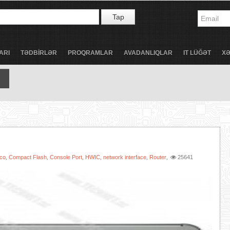
Tap
ARI
TƏDBİRLƏR
PROQRAMLAR
AVADANLIQLAR
IT LÜĞƏT
X
co
Compact Flash
Console Port
HWIC
network interface
Router
25641
,
,
,
,
,
,