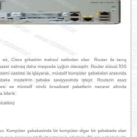
iz, Cisco şirkətinin məhsul xəttindən olan Router ilə tanış
a nəzər salmaq daha məqsədə uyğun olacaqdır. Router xüsusi İOS
emi vasitəsi ilə işləyərək, müxtəlif kompüter şəbəkələri arasında
əbəkə modelinin şəbəkə səviyyəsində işləyir. Routerin əsas
rməsi və müxtəlif növlü broadcast paketlərin nəzarət altında
 bilərik:
cation)
dur. Kompüter şəbəkəsində bir kompüter digər bir şəbəkədə olan