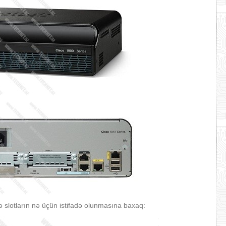
ə slotların nə üçün istifadə olunmasına baxaq: