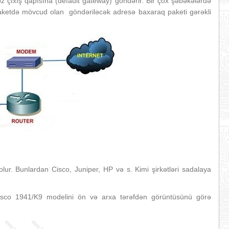
 çıxış qapısına (default gateway) göndərir. Bir çox şəbəkələrdə
 paketdə mövcud olan göndəriləcək adresə baxaraq paketi gərəkli
 olur. Bunlardan Cisco, Juniper, HP və s. Kimi şirkətləri sadalaya
 Cisco 1941/K9 modelini ön və arxa tərəfdən görüntüsünü görə