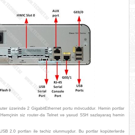
ter üzərində 2 GigabitEthernet portu mövcuddur. Həmin portlar
ir. Həmçinin siz router-da Telnet və yaxud SSH sazlayaraq həmin
SB 2.0 portları ilə təchiz olunmuşdur. Bu portlar kopüterlərdə