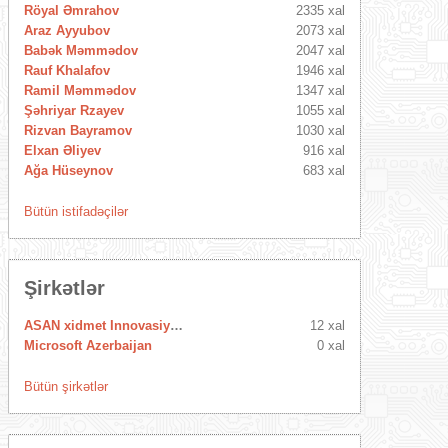
Röyal Əmrahov
2335 xal
Araz Ayyubov
2073 xal
Babək Məmmədov
2047 xal
Rauf Khalafov
1946 xal
Ramil Məmmədov
1347 xal
Şəhriyar Rzayev
1055 xal
Rizvan Bayramov
1030 xal
Elxan Əliyev
916 xal
Ağa Hüseynov
683 xal
Bütün istifadəçilər
Şirkətlər
ASAN xidmet Innovasiya Mərkəzi
12 xal
Microsoft Azerbaijan
0 xal
Bütün şirkətlər