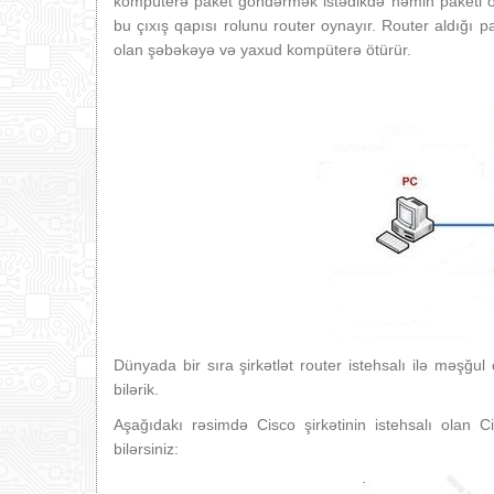
kompüterə paket göndərmək istədikdə həmin paketi öz
bu çıxış qapısı rolunu router oynayır. Router aldığı
olan şəbəkəyə və yaxud kompüterə ötürür.
Dünyada bir sıra şirkətlət router istehsalı ilə məşğul
bilərik.
Aşağıdakı rəsimdə Cisco şirkətinin istehsalı olan
bilərsiniz: