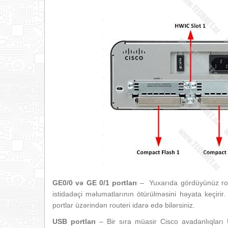
GE0/0 və GE 0/1 portları
– Yuxarıda gördüyünüz rou
istidadəçi məlumatlarının ötürülməsini həyata keçir
portlar üzərindən routeri idarə edə bilərsiniz.
USB portları
– Bir sıra müasir Cisco avadanlıqları U