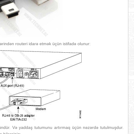
ndən routeri idarə etmək üçün istifadə olunur:
ündür. Və yaddaş tutumunu artırmaq üçün nəzərdə tutulmuşdur.