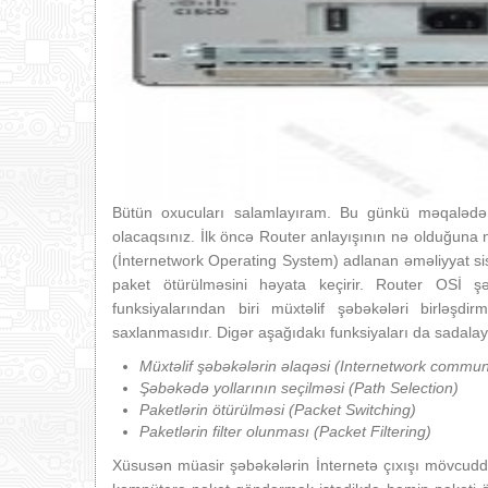
Bütün oxucuları salamlayıram. Bu günkü məqalədə s
olacaqsınız. İlk öncə Router anlayışının nə olduğun
(İnternetwork Operating System) adlanan əməliyyat sist
paket ötürülməsini həyata keçirir. Router OSİ ş
funksiyalarından biri müxtəlif şəbəkələri birləşdi
saxlanmasıdır. Digər aşağıdakı funksiyaları da sadalaya
Müxtəlif şəbəkələrin əlaqəsi (Internetw
ork communi
Şəbəkədə yollarının seçilməsi (Path Selection)
Paketlərin ötürülməsi (Packet Switching)
Paketlərin filter olunması (Packet Filtering)
Xüsusən müasir şəbəkələrin İnternetə çıxışı mövcud