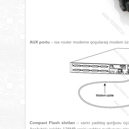
AUX portu
– isə router modemə qoşularaq modem üzəri
Compact Flash slotları
– xarici yaddaş qurğusu üç