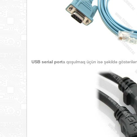
USB serial port
a qoşulmaq üçün isə şəkildə göstərilən