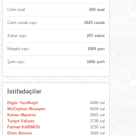
Cəmi sual:
692 sual
Cəmi cavab sayı:
2625 cavab
Xəbər sayı:
207 xəbər
Məqalə sayı:
1069 yazı
Şərh sayı:
1666 şərh
İstifadəçilər
Elgüc Yusifbəyli
4490 xal
MirCeyhun Musayev
4028 xal
Kənan Əkpərov
3945 xal
Turqut Vəliyev
3738 xal
Farhad KARIMOV
3230 xal
Elvin Əmirov
3048 xal