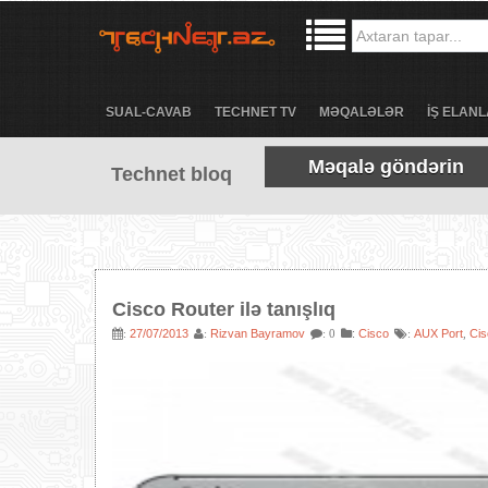
SUAL-CAVAB
TECHNET TV
MƏQALƏLƏR
İŞ ELANL
Məqalə göndərin
Technet bloq
Cisco Router ilə tanışlıq
27/07/2013
Rizvan Bayramov
:
Cisco
AUX Port
Cis
:
:
: 0
:
,