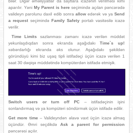
bilər. Digər əməliyyatlar da saytlara icazənin verilməsi kimi
aparılır. Yəni
My Parent is here
seçimində açılan pəncərədə
valideyn parolunu daxil edib sonra
allo
w
edərək və ya
Send
a request
seçimində
Family Safety
portalı vasitəsilə icazə
verilir.
Time Limits
sazlanması zamanı icazə verilən müddət
yekunlaşdıqdan sonra ekranda aşağıdakı
Time`s up!
xəbərdarlığı ekranda əks olunur. Aşağıdakı şəkildən
göründüyü kimi biz uşaq tipli istifadəçi üçün icazə verilən 1
saat 30 dəqiqə müddətində kompüterdən istifadə etmişik.
Switch users or turn off PC
– istifadəçinin işini
sonlandırmaq və ya kompüteri söndürmək üçün istifadə edilir.
Get more time
– Valideyndən əlavə vaxt üçün icazə almaq
üçündür. Əmri seçdikdə
Ask a parent for permission
pəncərəsi açılır.