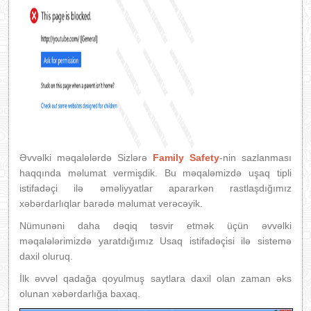
Əvvəlki məqalələrdə Sizlərə
Family Safety
-nin sazlanması
haqqında məlumat vermişdik. Bu məqaləmizdə uşaq tipli
istifadəçi ilə əməliyyatlar apararkən rastlaşdığımız
xəbərdarlıqlar barədə məlumat verəcəyik.
Nümunəni daha dəqiq təsvir etmək üçün əvvəlki
məqalələrimizdə yaratdığımız Usaq istifadəçisi ilə sistemə
daxil oluruq.
İlk əvvəl qadağa qoyulmuş saytlara daxil olan zaman əks
olunan xəbərdarlığa baxaq.