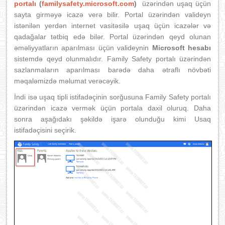
portalı
(
familysafety.microsoft.com
)
üzərindən uşaq üçün
sayta girməyə icazə verə bilir. Portal üzərindən valideyn
istənilən yerdən internet vasitəsilə uşaq üçün icazələr və
qadağalar tətbiq edə bilər. Portal üzərindən qeyd olunan
əməliyyatların aparılması üçün valideynin
Microsoft hesabı
sistemdə qeyd olunmalıdır. Family Safety portalı üzərindən
sazlanmaların aparılması barədə daha ətraflı növbəti
məqaləmizdə məlumat verəcəyik.
İndi isə uşaq tipli istifadəçinin sorğusuna Family Safety portalı
üzərindən icazə vermək üçün portala daxil oluruq. Daha
sonra aşağıdakı şəkildə işarə olunduğu kimi Usaq
istifadəçisini seçirik.