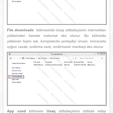
File downloads
bölməsində Usaq istifadəçisinin internetdən
yükləmələri barədə məlumat əks olunur. Bu bölmədə
yüklənən faylın adı, kompüterdə yerləşdiyi ünvan, müraciətə
uyğun cavab, endirmə vaxtı, endirmənin mənbəyi əks olunur.
App used
bölməsin
Usaq
istifadəçisinin istifadə etdiyi