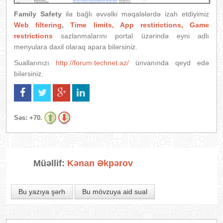
Family Safety
ilə bağlı əvvəlki məqalələrdə izah etdiyimiz
Web filtering
,
Time limits, App restirictions, Game
restrictions
sazlanmalarını portal üzərində eyni adlı
menyulara daxil olaraq apara bilərsiniz.
Suallarınızı
http://forum.technet.az/
ünvanında qeyd edə
bilərsiniz.
Səs:
+70.
Müəllif:
Kənan Əkpərov
Bu yazıya şərh
Bu mövzuya aid sual