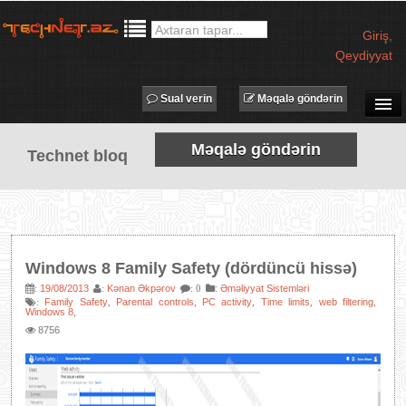
Giriş
,
Qeydiyyat
Sual verin
Məqalə göndərin
SUAL-CAVAB
Məqalə göndərin
Technet bloq
TECHNET TV
MƏQALƏLƏR
İŞ ELANLARI
TƏDBİRLƏR
Windows 8 Family Safety (dördüncü hissə)
PROQRAMLAR
19/08/2013
Kənan Əkpərov
:
Əməliyyat Sistemləri
:
:
: 0
Family Safety
Parental controls
PC activity
Time limits
web filtering
:
,
,
,
,
,
AVADANLIQLAR
Windows 8
,
8756
IT LÜĞƏT
XƏBƏRLƏR