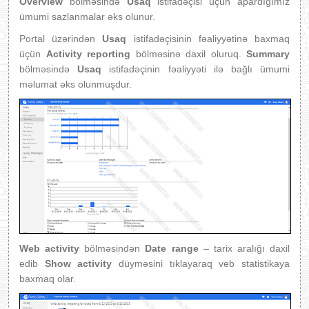
Overview
bölməsində
Usaq
istifadəçisi üçün apardığımız
ümumi sazlanmalar əks olunur.
Portal üzərindən
Usaq
istifadəçisinin fəaliyyətinə baxmaq
üçün
Activity reporting
bölməsinə daxil oluruq.
Summary
bölməsində
Usaq
istifadəçinin fəaliyyəti ilə bağlı ümumi
məlumat əks olunmuşdur.
Web activity
bölməsindən
Date range
– tarix aralığı daxil
edib
Show activity
düyməsini tıklayaraq veb statistikaya
baxmaq olar.