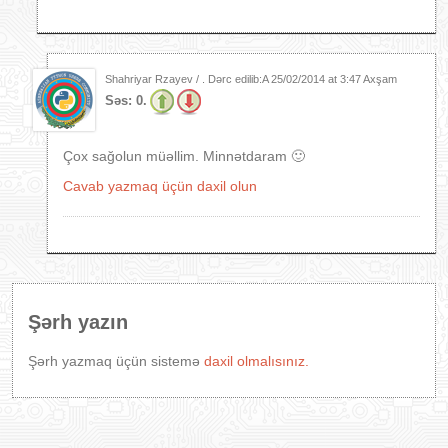
Shahriyar Rzayev / . Dərc edilib:A
25/02/2014 at 3:47 Axşam
Səs:
0.
Çox sağolun müəllim. Minnətdaram 🙂
Cavab yazmaq üçün daxil olun
Şərh yazın
Şərh yazmaq üçün sistemə
daxil olmalısınız.