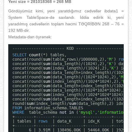
Yeni size = 281018368 = 268 MB
Gördüyümüz kimi, yeni yaratdığımız cədvəllər ibdata1 =
System TableSpace-də saxlandı. İddia edirik ki, yeni
yaradılmış cədvəllərin toplam həcmi TƏQRİBƏN 268 – 76 =
192 MB-dir.
Metadata-dan öyrənək:
---------------------- KOD ----------------------
SELECT
count
(*) tables,
concat(round(
sum
(table_rows)/1000000,2),
'M'
) 
rows
,
concat(round(
sum
(data_length)/(1024),2),
'K'
) data_
concat(round(
sum
(index_length)/(1024),2),
'K'
) idx_
concat(round(
sum
(data_length+index_length)/(1024),
concat(round(
sum
(data_length)/(1024*1024),2),
'M'
) 
concat(round(
sum
(index_length)/(1024*1024),2),
'M'
)
concat(round(
sum
(data_length+index_length)/(1024*1
concat(round(
sum
(data_length)/(1024*1024*1024),2),
concat(round(
sum
(index_length)/(1024*1024*1024),2)
concat(round(
sum
(data_length+index_length)/(1024*1
round(
sum
(index_length)/
sum
(data_length),2) idxfra
FROM
information_schema.TABLES
WHERE
table_schema 
not
in
(
'mysql'
,
'information_s
+
--------+-------+------------+-----------+-------
| tables | 
rows
| data_K     | idx_K     | total_
+
--------+-------+------------+-----------+-------
|      6 | 3.91M | 138496.00K | 54464.00K | 192960