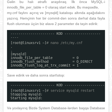
Gəlin bu halı ətraflı araşdıraq. İlk öncə MySQL-i
innodb_file_per_table = 0 olaraq start edək. Bu məqsədlə,
my.cnf faylını açırıq və [mysqld] kataloqu altında aşağıdakını
yazırıq. Həmçinin hər bir commit-dən sonra dərhal data fayla
flush olunması üçün biz əlavə 2 parameter də təyin edirik:
---------------------- KOD ------------------
----
[root@linuxsrv1 ~]
# nano /etc/my.cnf
.
.
[mysqld]
innodb_file_per_table          = 0
innodb_flush_method            = O_DIRECT
innodb_flush_log_at_trx_commit = 1
Save edirik və daha sonra start\stop:
---------------------- KOD ----------------------
[root@linuxsrv1 ~]
# service mysqld restart
Stopping mysqld:                                  
Starting mysqld:                                  
Və yoxlayırıq Bizdə System Database-lərdən başqa Database