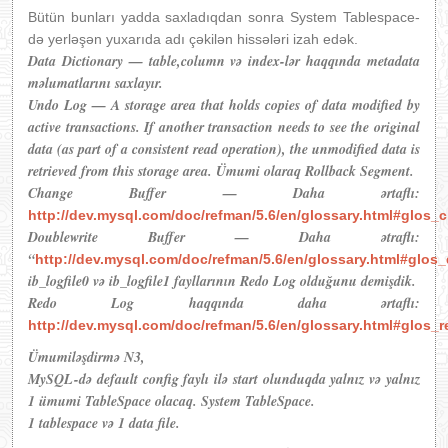
Bütün bunları yadda saxladıqdan sonra System Tablespace-
də yerləşən yuxarıda adı çəkilən hissələri izah edək.
Data Dictionary — table,column və index-lər haqqında metadata
məlumatlarını saxlayır.
Undo Log — A storage area that holds copies of data modified by
active transactions. If another transaction needs to see the original
data (as part of a consistent read operation), the unmodified data is
retrieved from this storage area. Ümumi olaraq Rollback Segment.
Change Buffer — Daha ərtaflı:
http://dev.mysql.com/doc/refman/5.6/en/glossary.html#glos_
Doublewrite Buffer — Daha ətraflı:
“
http://dev.mysql.com/doc/refman/5.6/en/glossary.html#glos_
ib_logfile0 və ib_logfile1 fayllarının Redo Log olduğunu demişdik.
Redo Log haqqında daha ərtaflı:
http://dev.mysql.com/doc/refman/5.6/en/glossary.html#glos_
Ümumiləşdirmə N3,
MySQL-də default config faylı ilə start olunduqda yalnız və yalnız
1 ümumi TableSpace olacaq. System TableSpace.
1 tablespace və 1 data file.