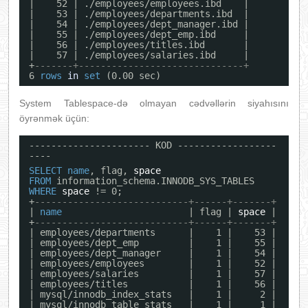
|    52 | ./employees/employees.ibd    |
|    53 | ./employees/departments.ibd  |
|    54 | ./employees/dept_manager.ibd |
|    55 | ./employees/dept_emp.ibd     |
|    56 | ./employees/titles.ibd       |
|    57 | ./employees/salaries.ibd     |
+
-------+------------------------------+
6 
rows
in
set
(0.00 sec)
System Tablespace-də olmayan cədvəllərin siyahısını
öyrənmək üçün:
---------------------- KOD ------------------
----
SELECT
name
, flag, 
space
FROM
information_schema.INNODB_SYS_TABLES
WHERE
space
!= 0;
+
----------------------------+------+-------+
| 
name
| flag | 
space
|
+
----------------------------+------+-------+
| employees/departments      |    1 |    53 |
| employees/dept_emp         |    1 |    55 |
| employees/dept_manager     |    1 |    54 |
| employees/employees        |    1 |    52 |
| employees/salaries         |    1 |    57 |
| employees/titles           |    1 |    56 |
| mysql/innodb_index_stats   |    1 |     2 |
| mysql/innodb_table_stats   |    1 |     1 |