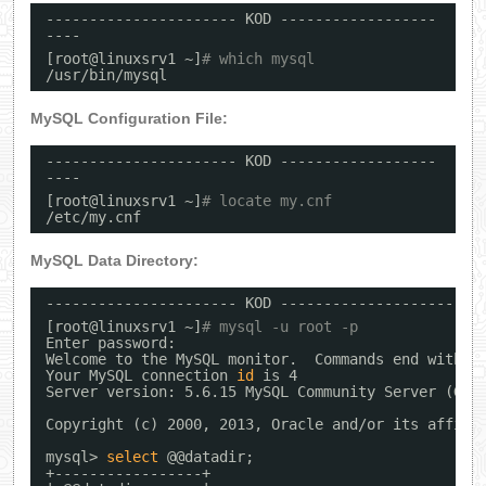
---------------------- KOD ------------------
----
[root@linuxsrv1 ~]
# which mysql
/usr/bin/mysql
MySQL Configuration File:
---------------------- KOD ------------------
----
[root@linuxsrv1 ~]
# locate my.cnf
/etc/my
.cnf
MySQL Data Directory:
---------------------- KOD ----------------------
[root@linuxsrv1 ~]
# mysql -u root -p
Enter password:
Welcome to the MySQL monitor.  Commands end with ;
Your MySQL connection 
id
is 4
Server version: 5.6.15 MySQL Community Server (GPL
Copyright (c) 2000, 2013, Oracle and
/or
its affili
mysql> 
select
@@datadir;
+-----------------+