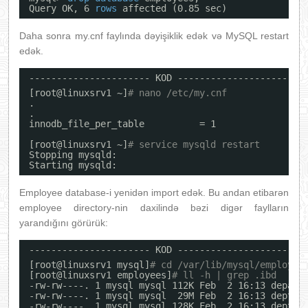
Query OK, 6 
rows
affected (0.85 sec)
Daha sonra my.cnf faylında dəyişiklik edək və MySQL restart
edək.
---------------------- KOD ----------------------
[root@linuxsrv1 ~]
# nano /etc/my.cnf
.
.
innodb_file_per_table          = 1
[root@linuxsrv1 ~]
# service mysqld restart
Stopping mysqld:                                  
Starting mysqld:                                  
Employee database-i yenidən import edək. Bu andan etibarən
employee directory-nin daxilində bəzi digər faylların
yarandığını görürük:
---------------------- KOD ----------------------
[root@linuxsrv1 mysql]
# cd /var/lib/mysql/employee
[root@linuxsrv1 employees]
# ll -h | grep .ibd
-rw-rw----. 1 mysql mysql 112K Feb  2 16:13 depart
-rw-rw----. 1 mysql mysql  29M Feb  2 16:13 dept_e
-rw-rw----. 1 mysql mysql 128K Feb  2 16:13 dept_m