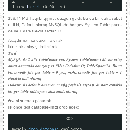
+
--------+-------+------------+-----------+-------
1 row 
in
set
(0.00 sec)
188.44 MB Təqribi qiymət düzgün gəldi. Bu da bir daha sübut
etdi ki, Default olaraq MySQL-də hər şey System Tablespace-
də və 1 data file-da saxlanılır.
Araşdırmamızı davam etdirək.
İkinci bir anlayışı irəli sürək.
Tərif:
MySQL-də 2 növ TableSpace var. System TableSpace-i ki, biz artıq
onun haqqında danışdıq və “Hər Cədvəlin Öz TableSpace”-i. Buna
biz innodb_file_per_table = 0 yox, məhz innodb_file_per_table = 1
etməklə nail oluruq.
Dolayısı ilə default olmayan config faylı ilə MySQL-li start etməklə
biz per-table-tablespace əldə etmiş oluruq
.
Əyani surətdə göstərək:
İlk öncə test database-imizi drop edək:
---------------------- KOD ------------------
----
mysql> 
drop
database
employees;