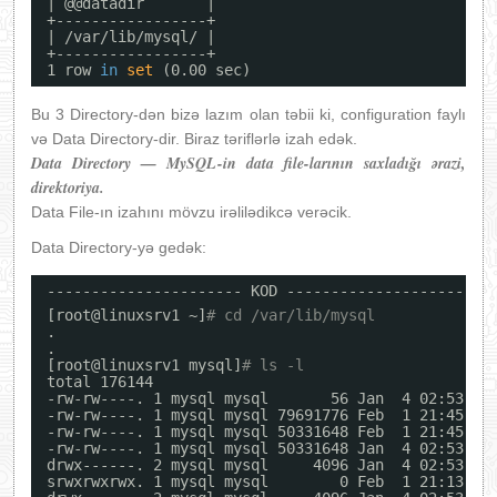
| @@datadir       |
+-----------------+
| 
/var/lib/mysql/
|
+-----------------+
1 row 
in
set
(0.00 sec)
Bu 3 Directory-dən bizə lazım olan təbii ki, configuration faylı
və Data Directory-dir. Biraz təriflərlə izah edək.
Data Directory — MySQL-in data file-larının saxladığı ərazi,
direktoriya.
Data File-ın izahını mövzu irəlilədikcə verəcik.
Data Directory-yə gedək:
---------------------- KOD ----------------------
[root@linuxsrv1 ~]
# cd /var/lib/mysql
.
.
[root@linuxsrv1 mysql]
# ls -l
total 176144
-rw-rw----. 1 mysql mysql       56 Jan  4 02:53 au
-rw-rw----. 1 mysql mysql 79691776 Feb  1 21:45 ib
-rw-rw----. 1 mysql mysql 50331648 Feb  1 21:45 ib
-rw-rw----. 1 mysql mysql 50331648 Jan  4 02:53 ib
drwx------. 2 mysql mysql     4096 Jan  4 02:53 my
srwxrwxrwx. 1 mysql mysql        0 Feb  1 21:13 my