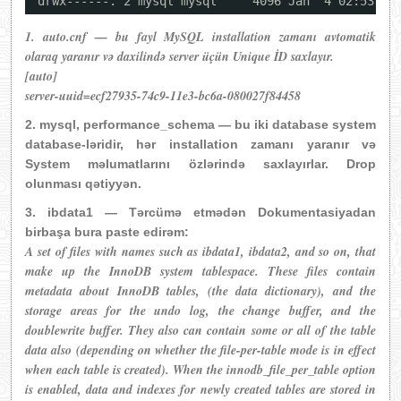
drwx------. 2 mysql mysql     4096 Jan  4 02:53 pe
1. auto.cnf — bu fayl MySQL installation zamanı avtomatik
olaraq yaranır və daxilində server üçün Unique İD saxlayır.
[auto]
server-uuid=ecf27935-74c9-11e3-bc6a-080027f84458
2. mysql, performance_schema — bu iki database system
database-ləridir, hər installation zamanı yaranır və
System məlumatlarını özlərində saxlayırlar. Drop
olunması qətiyyən.
3. ibdata1 — Tərcümə etmədən Dokumentasiyadan
birbaşa bura paste edirəm:
A set of files with names such as ibdata1, ibdata2, and so on, that
make up the InnoDB system tablespace. These files contain
metadata about InnoDB tables, (the data dictionary), and the
storage areas for the undo log, the change buffer, and the
doublewrite buffer. They also can contain some or all of the table
data also (depending on whether the file-per-table mode is in effect
when each table is created). When the innodb_file_per_table option
is enabled, data and indexes for newly created tables are stored in