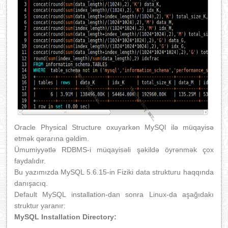
Oracle Physical Structure oxuyarkən MySQl ilə müqayisə
etmək qərarına gəldim.
Ümumiyyətlə RDBMS-i müqayisəli şəkildə öyrənmək çox
faydalıdır.
Bu yazımızda MySQL 5.6.15-in Fiziki data strukturu haqqında
danışacıq.
Default MySQL installation-dan sonra Linux-da aşağıdakı
struktur yaranır:
MySQL Installation Directory: