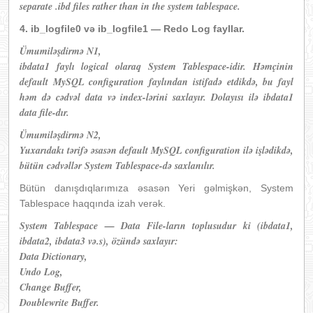
separate .ibd files rather than in the system tablespace.
4. ib_logfile0 və ib_logfile1 — Redo Log fayllar.
Ümumiləşdirmə N1,
ibdata1 faylı logical olaraq System Tablespace-idir. Həmçinin
default MySQL configuration faylından istifadə etdikdə, bu fayl
həm də cədvəl data və index-lərini saxlayır. Dolayısı ilə ibdata1
data file-dır.
Ümumiləşdirmə N2,
Yuxarıdakı tərifə əsasən default MySQL configuration ilə işlədikdə,
bütün cədvəllər System Tablespace-də saxlanılır.
Bütün danışdıqlarımıza əsasən Yeri gəlmişkən, System
Tablespace haqqında izah verək.
System Tablespace — Data File-ların toplusudur ki (ibdata1,
ibdata2, ibdata3 və.s), özündə saxlayır:
Data Dictionary,
Undo Log,
Change Buffer,
Doublewrite Buffer.