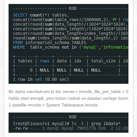
---------------------- KOD ----------------------
SELECT
count
(*) tables,
concat(round(
sum
(table_rows)/1000000,2),
'M'
) 
rows
,
concat(round(
sum
(data_length)/(1024*1024*1024),2),
concat(round(
sum
(index_length)/(1024*1024*1024),2)
concat(round(
sum
(data_length+index_length)/(1024*1
round(
sum
(index_length)/
sum
(data_length),2) idxfra
FROM
information_schema.TABLES
WHERE
table_schema 
not
in
(
'mysql'
,
'information_s
+
--------+------+------+------+------------+------
| tables | 
rows
| data | idx  | total_size | idxfr
+
--------+------+------+------+------------+------
|      0 | 
NULL
| 
NULL
| 
NULL
| 
NULL
|    
NU
+
--------+------+------+------+------------+------
1 row 
in
set
(0.00 sec)
Bir daha xatırladıram ki biz server-i innodb_file_per_table = 0
halda start etmişik, yəni bütün cədvəl və dataları yerləşir bizim
1 datafile-ımızda = System Tablespace-imizdə.
---------------------- KOD ----------------------
[root@linuxsrv1 mysql]# ls -l | grep ibdata*
-rw-rw
----. 1 mysql mysql 79691776 Feb  2 12:20 ib