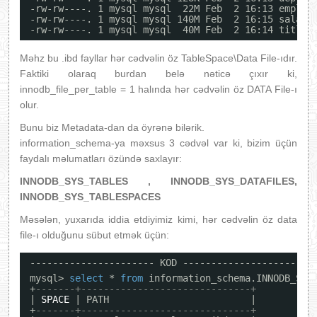
-rw-rw----. 1 mysql mysql  22M Feb  2 16:13 employ
-rw-rw----. 1 mysql mysql 140M Feb  2 16:15 salari
-rw-rw----. 1 mysql mysql  40M Feb  2 16:14 titles
Məhz bu .ibd fayllar hər cədvəlin öz TableSpace\Data File-ıdır.
Faktiki olaraq burdan belə nəticə çıxır ki,
innodb_file_per_table = 1 halında hər cədvəlin öz DATA File-ı
olur.
Bunu biz Metadata-dan da öyrənə bilərik.
information_schema-ya məxsus 3 cədvəl var ki, bizim üçün
faydalı məlumatları özündə saxlayır:
INNODB_SYS_TABLES , INNODB_SYS_DATAFILES,
INNODB_SYS_TABLESPACES
Məsələn, yuxarıda iddia etdiyimiz kimi, hər cədvəlin öz data
file-ı olduğunu sübut etmək üçün:
---------------------- KOD ----------------------
mysql> 
select
* 
from
information_schema.INNODB_SYS
+
-------+------------------------------+
| 
SPACE
| PATH                         |
+
-------+------------------------------+