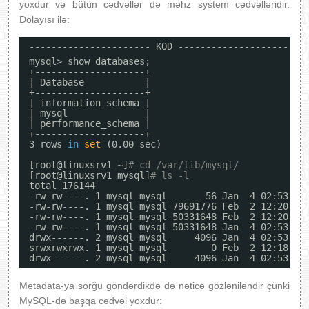
yoxdur və bütün cədvəllər də məhz system cədvəlləridir.
Dolayısı ilə:
---------------------- KOD ----------------------
mysql> show databases;
+--------------------+
| Database           |
+--------------------+
| information_schema |
| mysql              |
| performance_schema |
+--------------------+
3 rows 
in
set
(0.00 sec)
[root@linuxsrv1 ~]
# cd /var/lib/mysql/
[root@linuxsrv1 mysql]
# ls -l
total 176144
-rw-rw----. 1 mysql mysql       56 Jan  4 02:53 au
-rw-rw----. 1 mysql mysql 79691776 Feb  2 12:20 ib
-rw-rw----. 1 mysql mysql 50331648 Feb  2 12:20 ib
-rw-rw----. 1 mysql mysql 50331648 Jan  4 02:53 ib
drwx------. 2 mysql mysql     4096 Jan  4 02:53 my
srwxrwxrwx. 1 mysql mysql        0 Feb  2 12:18 my
drwx------. 2 mysql mysql     4096 Jan  4 02:53 pe
Metadata-ya sorğu göndərdikdə də nəticə gözləniləndir çünki
MySQL-də başqa cədvəl yoxdur: