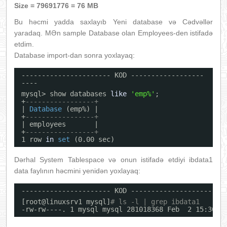
Size = 79691776 = 76 MB
Bu həcmi yadda saxlayıb Yeni database və Cədvəllər
yaradaq. MƏn sample Database olan Employees-den istifadə
etdim.
Database import-dan sonra yoxlayaq:
---------------------- KOD ------------------
----
mysql> show databases 
like
'emp%'
;
+
-----------------+
| 
Database
(emp%) |
+
-----------------+
| employees       |
+
-----------------+
1 row 
in
set
(0.00 sec)
Dərhal System Tablespace və onun istifadə etdiyi ibdata1
data faylının həcmini yenidən yoxlayaq:
---------------------- KOD ----------------------
[root@linuxsrv1 mysql]
# ls -l | grep ibdata1
-rw-rw----. 1 mysql mysql 281018368 Feb  2 15:30 i