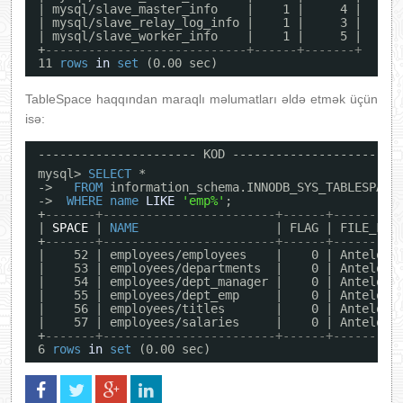
| mysql/slave_master_info    |    1 |     4 |
| mysql/slave_relay_log_info |    1 |     3 |
| mysql/slave_worker_info    |    1 |     5 |
+
----------------------------+------+-------+
11 
rows
in
set
(0.00 sec)
TableSpace haqqından maraqlı məlumatları əldə etmək üçün
isə:
---------------------- KOD ----------------------
mysql> 
SELECT
*
->   
FROM
information_schema.INNODB_SYS_TABLESPACE
->  
WHERE
name
LIKE
'emp%'
;
+
-------+------------------------+------+---------
| 
SPACE
| 
NAME
| FLAG | FILE_FOR
+
-------+------------------------+------+---------
|    52 | employees/employees    |    0 | Antelope
|    53 | employees/departments  |    0 | Antelope
|    54 | employees/dept_manager |    0 | Antelope
|    55 | employees/dept_emp     |    0 | Antelope
|    56 | employees/titles       |    0 | Antelope
|    57 | employees/salaries     |    0 | Antelope
+
-------+------------------------+------+---------
6 
rows
in
set
(0.00 sec)