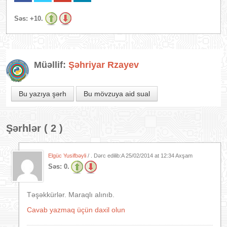
Səs:
+10.
Müəllif:
Şəhriyar Rzayev
Bu yazıya şərh
Bu mövzuya aid sual
Şərhlər ( 2 )
Elgüc Yusifbəyli
/ . Dərc edilib:A
25/02/2014 at 12:34 Axşam
Səs:
0.
Təşəkkürlər. Maraqlı alınıb.
Cavab yazmaq üçün daxil olun