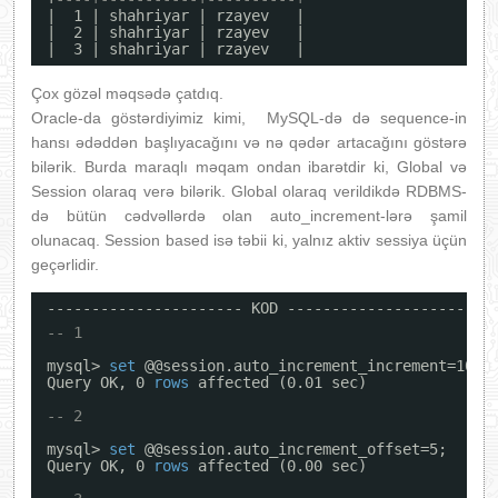
|  1 | shahriyar | rzayev   |
|  2 | shahriyar | rzayev   |
|  3 | shahriyar | rzayev   |
Çox gözəl məqsədə çatdıq.
Oracle-da göstərdiyimiz kimi, MySQL-də də sequence-in
hansı ədəddən başlıyacağını və nə qədər artacağını göstərə
bilərik. Burda maraqlı məqam ondan ibarətdir ki, Global və
Session olaraq verə bilərik. Global olaraq verildikdə RDBMS-
də bütün cədvəllərdə olan auto_increment-lərə şamil
olunacaq. Session based isə təbii ki, yalnız aktiv sessiya üçün
geçərlidir.
---------------------- KOD ----------------------
-- 1
mysql> 
set
@@session.auto_increment_increment=10;
Query OK, 0 
rows
affected (0.01 sec)
-- 2
mysql> 
set
@@session.auto_increment_offset=5;
Query OK, 0 
rows
affected (0.00 sec)