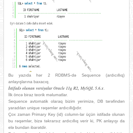
Bu yazıda hər 2 RDBMS-də Sequence (ardıcıllıq)
anlayışlarına baxacıq.
İstifadə olunan versiyalar Oracle 11g R2, MySQL 5.6.x
.
İlk öncə biraz teorik məlumatlar.
Sequence avtomatik olaraq bizim yerimizə, DB tərəfindən
yaradılan unique rəqəmlər ardıcıllığıdır.
Çox zaman Primary Key (id) column-lar üçün istifadə olunan
bu rəqəmlər, bizə təkrarsız ardıcıllıq verir ki, PK anlayışı da
elə bundan ibarətdir.