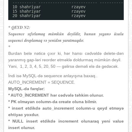
---------- ------------------------- -------------
10 shahriyar             rzayev
15 shahriyar             rzayev
20 shahriyar             rzayev
* QEYD N2:
Sequence sıfırlamaq mümkün deyildir, bunun yeganə üsulu
sequenci droplamaq və yenidən yaratmaqdır.
*
Burdan belə nəticə çıxır ki, hər hansı cədvəldə delete-dən
yaranmış gap-ləri reorder etməklə doldurmaq mümkün deyil.
Yəni, 1, 2, 3, 4, 5, 20, 50 — gəlirsə deməli elə də gedəcək.
İndi isə MySQL-də sequence anlayışına baxaq..
AUTO_İNCREMENT = SEQUENCE.
MySQL-də fərqlər:
* AUTO_İNCREMENT hər cədvələ təhkim olunur.
* PK olmayan column-da create oluna bilmir.
* insert etdikdə auto_increment column-u qeyd etməyə
ehtiyac yoxdur.
* NULL insert etdikdə increment olunaraq yeni value
insert olunur.