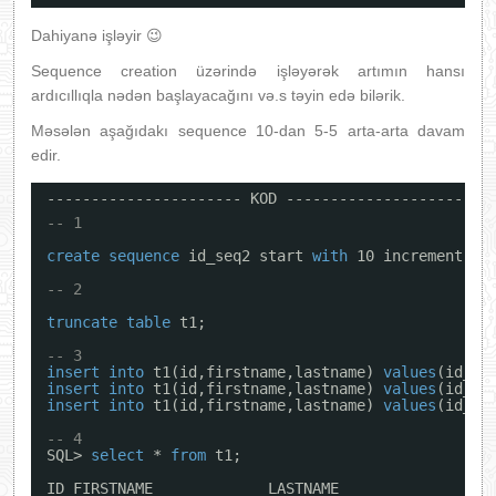
Dahiyanə işləyir 😉
Sequence creation üzərində işləyərək artımın hansı
ardıcıllıqla nədən başlayacağını və.s təyin edə bilərik.
Məsələn aşağıdakı sequence 10-dan 5-5 arta-arta davam
edir.
---------------------- KOD ----------------------
-- 1
create
sequence
id_seq2 start 
with
10 increment 
by
-- 2
truncate
table
t1;
-- 3
insert
into
t1(id,firstname,lastname) 
values
(id_se
insert
into
t1(id,firstname,lastname) 
values
(id_se
insert
into
t1(id,firstname,lastname) 
values
(id_se
-- 4
SQL> 
select
* 
from
t1;
ID FIRSTNAME             LASTNAME