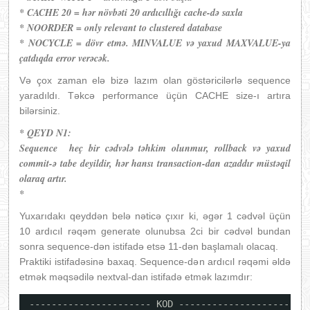
* CACHE 20 = hər növbəti 20 ardıcıllığı cache-də saxla
* NOORDER = only relevant to clustered database
* NOCYCLE = dövr etmə. MINVALUE və yaxud MAXVALUE-ya
çatdıqda error verəcək
.
Və çox zaman elə bizə lazım olan göstəricilərlə sequence
yaradıldı. Təkcə performance üçün CACHE size-ı artıra
bilərsiniz.
* QEYD N1:
Sequence heç bir cədvələ təhkim olunmur, rollback və yaxud
commit-ə tabe deyildir, hər hansı transaction-dan azaddır müstəqil
olaraq artır.
*
Yuxarıdakı qeyddən belə nəticə çıxır ki, əgər 1 cədvəl üçün
10 ardıcıl rəqəm generate olunubsa 2ci bir cədvəl bundan
sonra sequence-dən istifadə etsə 11-dən başlamalı olacaq.
Praktiki istifadəsinə baxaq. Sequence-dən ardıcıl rəqəmi əldə
etmək məqsədilə nextval-dan istifadə etmək lazımdır:
---------------------- KOD ----------------------