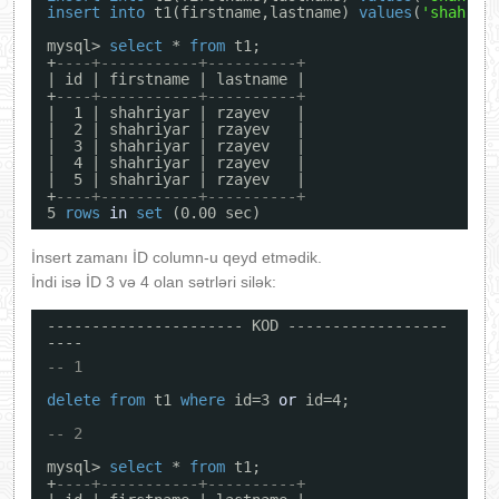
insert
into
t1(firstname,lastname) 
values
(
'shahriy
mysql> 
select
* 
from
t1;
+
----+-----------+----------+
| id | firstname | lastname |
+
----+-----------+----------+
|  1 | shahriyar | rzayev   |
|  2 | shahriyar | rzayev   |
|  3 | shahriyar | rzayev   |
|  4 | shahriyar | rzayev   |
|  5 | shahriyar | rzayev   |
+
----+-----------+----------+
5 
rows
in
set
(0.00 sec)
İnsert zamanı İD column-u qeyd etmədik.
İndi isə İD 3 və 4 olan sətrləri silək:
---------------------- KOD ------------------
----
-- 1
delete
from
t1 
where
id=3 
or
id=4;
-- 2
mysql> 
select
* 
from
t1;
+
----+-----------+----------+