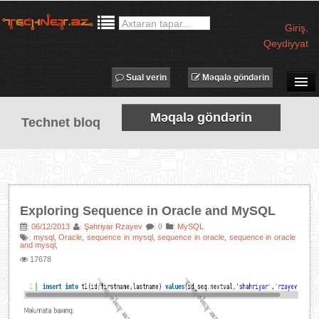
Giriş
,
Qeydiyyat
Sual verin
Məqalə göndərin
SUAL-CAVAB
Məqalə göndərin
Technet bloq
TECHNET TV
MƏQALƏLƏR
İŞ ELANLARI
TƏDBİRLƏR
Exploring Sequence in Oracle and MySQL
PROQRAMLAR
06/12/2013
Şəhriyar Rzayev
:
MySQL
:
:
: 0
mysql
Oracle
sequence in mysql
sequence in oracle
sequence in oracle
:
,
,
,
,
AVADANLIQLAR
and mysql
,
17678
IT LÜĞƏT
XƏBƏRLƏR