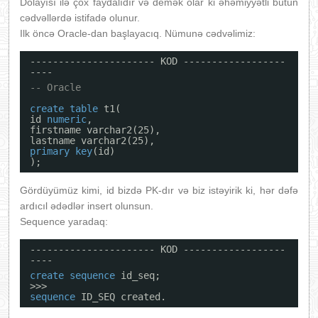
Dolayısı ilə çox faydalıdır və demək olar ki əhəmiyyətli bütün
cədvəllərdə istifadə olunur.
Ilk öncə Oracle-dan başlayacıq. Nümunə cədvəlimiz:
---------------------- KOD ------------------
----
-- Oracle
create
table
t1(
id 
numeric
,
firstname varchar2(25),
lastname varchar2(25),
primary
key
(id)
);
Gördüyümüz kimi, id bizdə PK-dır və biz istəyirik ki, hər dəfə
ardıcıl ədədlər insert olunsun.
Sequence yaradaq:
---------------------- KOD ------------------
----
create
sequence
id_seq;
>>>
sequence
ID_SEQ created.