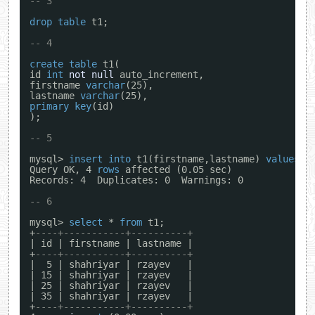
-- 3
drop
table
t1;
-- 4
create
table
t1(
id 
int
not
null
auto_increment,
firstname 
varchar
(25),
lastname 
varchar
(25),
primary
key
(id)
);
-- 5
mysql> 
insert
into
t1(firstname,lastname) 
values
(
'
Query OK, 4 
rows
affected (0.05 sec)
Records: 4  Duplicates: 0  Warnings: 0
-- 6
mysql> 
select
* 
from
t1;
+
----+-----------+----------+
| id | firstname | lastname |
+
----+-----------+----------+
|  5 | shahriyar | rzayev   |
| 15 | shahriyar | rzayev   |
| 25 | shahriyar | rzayev   |
| 35 | shahriyar | rzayev   |
+
----+-----------+----------+