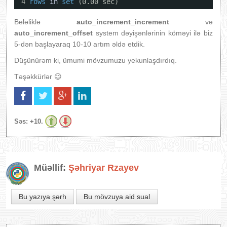
4 
rows
in
set
(0.00 sec)
Beləliklə
auto_increment_increment
və
auto_increment_offset
system dəyişənlərinin köməyi ilə biz
5-dən başlayaraq 10-10 artım əldə etdik.
Düşünürəm ki, ümumi mövzumuzu yekunlaşdırdıq.
Təşəkkürlər 😉
Səs:
+10.
Müəllif:
Şəhriyar Rzayev
Bu yazıya şərh
Bu mövzuya aid sual