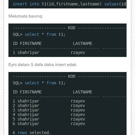
insert
into
t1(id,firstname,lastname) 
values
(id_se
Məlumata baxırıq:
---------------------- KOD ----------------------
SQL> 
select
* 
from
t1;
ID FIRSTNAME             LASTNAME
---------- ------------------------- -------------
1 shahriyar             rzayev
Eyni datanı 5 dəfə daha insert edək.
---------------------- KOD ----------------------
SQL> 
select
* 
from
t1;
ID FIRSTNAME             LASTNAME
---------- ------------------------- -------------
1 shahriyar             rzayev
2 shahriyar             rzayev
3 shahriyar             rzayev
4 shahriyar             rzayev
5 shahriyar             rzayev
6 shahriyar             rzayev
6 
rows
selected.