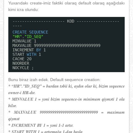
Yuxarıdakı create-imiz faktiki olaraq default olaraq aşağıdakı
kimi icra olundu:
---------------------- KOD ------------------
----
CREATE
SEQUENCE
"HR"
.
"ID_SEQ"
MINVALUE 1
MAXVALUE 9999999999999999999999999999
INCREMENT 
BY
1
START 
WITH
1
CACHE 20
NOORDER
NOCYCLE ;
Bunu biraz izah edək. Default sequence creation:
* “HR”.”ID_SEQ” = burdan təbii ki, aydın olur ki, bizim sequence
owner-i HR-dır.
* MINVALUE 1 = yəni bizim sequence-in minimum qiyməti 1 ola
bilər.
* MAXVALUE 9999999999999999999999999999 = maximum
qiymət
* INCREMENT BY 1 = yəni 1-1 artır.
* START WITH 1 = artırmağa 1-dən başla