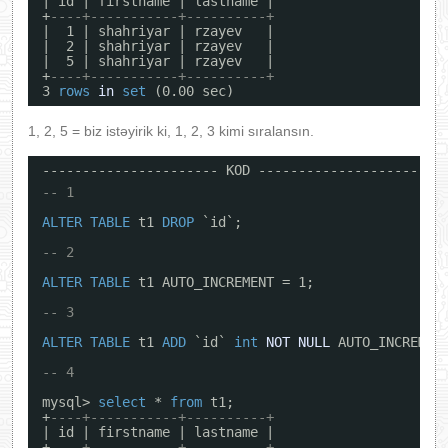
| id | firstname | lastname |
+
----+-----------+----------+
|  1 | shahriyar | rzayev   |
|  2 | shahriyar | rzayev   |
|  5 | shahriyar | rzayev   |
+
----+-----------+----------+
3 
rows
in
set
(0.00 sec)
1, 2, 5 = biz istəyirik ki, 1, 2, 3 kimi sıralansın.
---------------------- KOD ----------------------
-- 1
ALTER
TABLE
t1 
DROP
`id`;
-- 2
ALTER
TABLE
t1 AUTO_INCREMENT = 1;
-- 3
ALTER
TABLE
t1 
ADD
`id` 
int
NOT
NULL
AUTO_INCREMEN
-- 4
mysql> 
select
* 
from
t1;
+
----+-----------+----------+
| id | firstname | lastname |
+
----+-----------+----------+