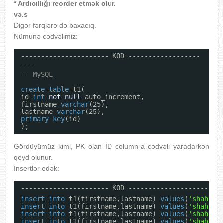
* Ardıcıllığı reorder etmək olur.
və.s
Digər fərqlərə də baxacıq.
Nümunə cədvəlimiz:
---------------------- KOD ------------------
----
-- MySQL
create
table
t1(
id 
int
not
null
auto_increment,
firstname 
varchar
(25),
lastname 
varchar
(25),
primary
key
(id)
);
Gördüyümüz kimi, PK olan İD column-a cədvəli yaradarkən
qeyd olunur.
İnsertlər edək:
---------------------- KOD ----------------------
insert
into
t1(firstname,lastname) 
values
(
'shahriy
insert
into
t1(firstname,lastname) 
values
(
'shahriy
insert
into
t1(firstname,lastname) 
values
(
'shahriy
insert
into
t1(firstname,lastname) 
values
(
'shahriy