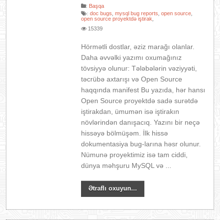
:
Başqa
doc bugs
mysql bug reports
open source
:
,
,
,
open source proyektdə iştirak
,
15339
Hörmətli dostlar, əziz marağı olanlar.
Daha əvvəlki yazımı oxumağınız
tövsiyyə olunur: Tələbələrin vəziyyəti,
təcrübə axtarışı və Open Source
haqqında manifest Bu yazıda, hər hansı
Open Source proyektdə sadə surətdə
iştirakdan, ümumən isə iştirakın
növlərindən danışacıq. Yazını bir neçə
hissəyə bölmüşəm. İlk hissə
dokumentasiya bug-larına həsr olunur.
Nümunə proyektimiz isə tam ciddi,
dünya məhşuru MySQL və ...
Ətraflı oxuyun...