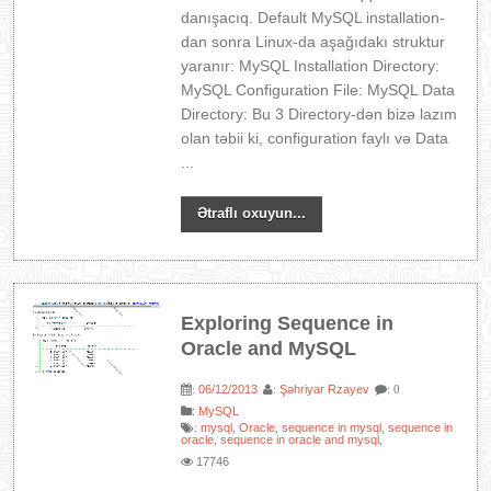
danışacıq. Default MySQL installation-
dan sonra Linux-da aşağıdakı struktur
yaranır: MySQL Installation Directory:
MySQL Configuration File: MySQL Data
Directory: Bu 3 Directory-dən bizə lazım
olan təbii ki, configuration faylı və Data
...
Ətraflı oxuyun...
Exploring Sequence in
Oracle and MySQL
06/12/2013
Şəhriyar Rzayev
:
:
: 0
:
MySQL
mysql
Oracle
sequence in mysql
sequence in
:
,
,
,
oracle
sequence in oracle and mysql
,
,
17746