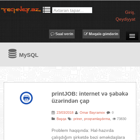
Giriş
,
Qeydiyyat
Sual verin
Məqalə göndərin
SUAL-CAVAB
MySQL
TECHNET TV
MƏQALƏLƏR
İŞ ELANLARI
TƏDBİRLƏR
printJOB: internet və şəbəkə
PROQRAMLAR
üzərindən çap
AVADANLIQLAR
23/03/2018
Omar Bayramov
:
:
: 0
IT LÜĞƏT
:
Başqa
priner
proqramlaşdırma
73830
:
,
,
XƏBƏRLƏR
Problem haqqında: Hal-hazırda
çalışdığım şirkətdə bəzi əməkdaşlara