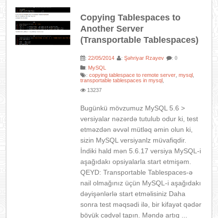
Copying Tablespaces to
Another Server
(Transportable Tablespaces)
22/05/2014
Şəhriyar Rzayev
:
:
: 0
:
MySQL
copying tablespace to remote server
mysql
:
,
,
transportable tablespaces in mysql
,
13237
Bugünkü mövzumuz MySQL 5.6 >
versiyalar nəzərdə tutulub odur ki, test
etməzdən əvvəl mütləq əmin olun ki,
sizin MySQL versiyanlz müvafiqdir.
İndiki hald mən 5.6.17 versiya MySQL-i
aşağıdakı opsiyalarla start etmişəm.
QEYD: Transportable Tablespaces-ə
nail olmağınız üçün MySQL-i aşağıdakı
dəyişənlərlə start etməlisiniz Daha
sonra test məqsədi ilə, bir kifayət qədər
böyük cədvəl tapın. Məndə artıq ...