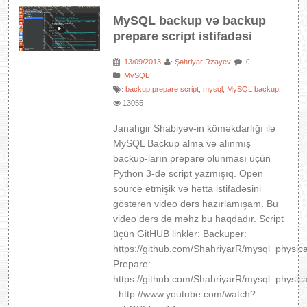
MySQL backup və backup
prepare script istifadəsi
13/09/2013
Şəhriyar Rzayev
:
:
: 0
:
MySQL
backup prepare script
mysql
MySQL backup
:
,
,
,
13055
Janahgir Shabiyev-in köməkdarlığı ilə
MySQL Backup alma və alınmış
backup-ların prepare olunması üçün
Python 3-də script yazmışıq. Open
source etmişik və hətta istifadəsini
göstərən video dərs hazırlamışam. Bu
video dərs də məhz bu haqdadır. Script
üçün GitHUB linklər: Backuper:
https://github.com/ShahriyarR/mysql_physic
Prepare:
https://github.com/ShahriyarR/mysql_physi
http://www.youtube.com/watch?