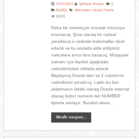
07/11/2013
Şəhriyar Rzayev
:
:
: 0
:
MySQL
data types
mysql
Oracle
:
,
,
,
16233
Daha bir mənimçün maraqlı mövzuya
toxunacıq. Qısa olaraq bir cədvəl
yaradacıq o cədvələ məlumatlar daxil
edəcik və bu əsnada əldə etdiyimiz
nəticələrə error-lara baxacıq. Müqayisə
zamanı çox faydalı aşağıdakı
cədvəlimizdən istifadə edəcik:
Başlayırıq Oracle-dan və 2 column-lu
cədvəlimizi yaradırıq: Lakin bu bizi
aldatmasın faktiki olaraq Oracle internal
olaraq bütün numeric-ləri NUMBER
tipində saxlayır. Bundan əlavə ...
Ətraflı oxuyun...