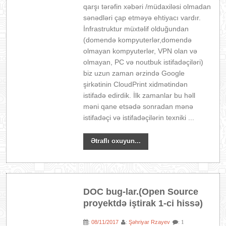
qarşı tərəfin xəbəri /müdaxiləsi olmadan
sənədləri çap etməyə ehtiyacı vardır.
İnfrastruktur müxtəlif olduğundan
(domendə kompyuterlər,domendə
olmayan kompyuterlər, VPN olan və
olmayan, PC və noutbuk istifadəçiləri)
biz uzun zaman ərzində Google
şirkətinin CloudPrint xidmətindən
istifadə edirdik. İlk zamanlar bu həll
məni qane etsədə sonradan mənə
istifadəçi və istifadəçilərin texniki ...
Ətraflı oxuyun...
DOC bug-lar.(Open Source
proyektdə iştirak 1-ci hissə)
08/11/2017
Şəhriyar Rzayev
:
:
: 1