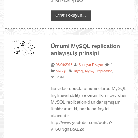
v=bOYI-bugTAw
Ətraflı oxuyun...
Ümumi MySQL replication
anlayışı,iş prinsipi
08/09/2013
Şəhriyar Rzayev
:
:
: 0
:
MySQL
mysql
MySQL replication
:
,
,
12347
Bu video dərsdə ümumi olaraq MySQL
high availability və onun ilkin növü olan
MySQL replication-dan danışmışam.
ümidvaram ki, hər kəsə faydalı
olacaqdır.
http://www.youtube.com/watch?
v=6ONgnaxAE2o