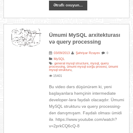
Ətraflı oxuyun...
Ümumi MySQL arxitekturası
və query processing
03/09/2013
Şəhriyar Rzayev
:
:
: 0
:
MySQL
general mysql structure
mysql
query
:
,
,
processing
ümumi mysql sorğu prosesi
ümumi
,
,
mysql strukturu
,
15401
Bu video dərs düşünürəm ki, yeni
başlayanlara həmçinin intermediate
developer-lərə faydalı olacaqdır. Ümumi
MySQL strukturu və query processing-
dən danışmışam. Faydalı olması ümidi
ilə. https://www.youtube.com/watch?
v=2prkCQ6cQ-8