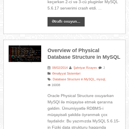
keçərkən 2-ci və 3-cü pluginlər MySQL
5.6.17 serverimi crash etdi. ...
Ətraflı oxuyun...
Overview of Physical
Database Structure in MySQL
08/02/2014
Şəhriyar Rzayev
:
:
: 2
:
Əməliyyat Sistemləri
Database Structure in MySQL
mysql
:
,
,
16008
Oracle Physical Structure oxuyarkən
MySQl ilə müqayisə etmək qərarına
gəldim. Ümumiyyətlə RDBMS-i
müqayisəli şəkildə öyrənmək çox
faydalıdır. Bu yazımızda MySQL 5.6.15-
in Fiziki data strukturu haqqında