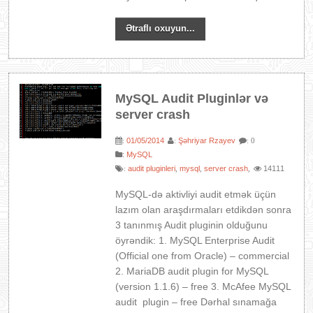
Ətraflı oxuyun...
MySQL Audit Pluginlər və
server crash
01/05/2014
Şəhriyar Rzayev
:
:
: 0
:
MySQL
audit pluginleri
mysql
server crash
14111
:
,
,
,
MySQL-də aktivliyi audit etmək üçün
lazım olan araşdırmaları etdikdən sonra
3 tanınmış Audit pluginin olduğunu
öyrəndik: 1. MySQL Enterprise Audit
(Official one from Oracle) – commercial
2. MariaDB audit plugin for MySQL
(version 1.1.6) – free 3. McAfee MySQL
audit plugin – free Dərhal sınamağa