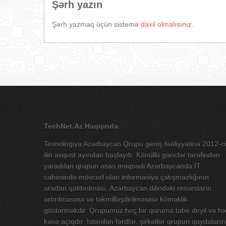
Şərh yazın
Şərh yazmaq üçün sistemə
daxil olmalısınız.
TechNet.Az Haqqında
Texnologiya Azərbaycan Qrupu geniş fəaliyyətinə 2012-ci
ilin avqust ayından başlayıb. Könüllü gənclər tərəfindən
yaradılan qrupun əsas məqsədi Azərbaycanda İT
sahəsində mövcud olan informasiya çatışmazlığının
aradan qaldırılması, Azərbaycan dilindəki resursların
artırılmasına və təkmilləşdirilməsinə köməklik
göstərməkdir. Qrupumuz heç bir quruma tabe deyil və hə
kəsə açıqdır. İstənilən fərdlər, şirkətlər qrupun qaydaları