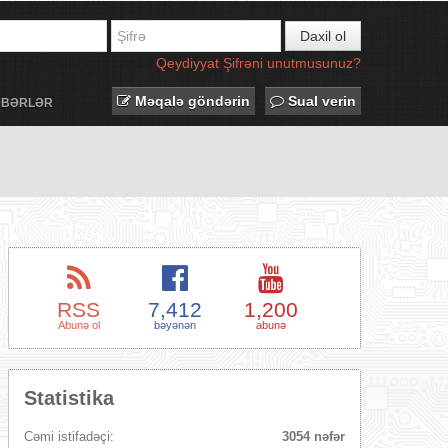
Daxil ol
Qeydiyyat
Şifrəni unutmusunuz?
Məqalə göndərin
Sual verin
ƏBƏRLƏR
RSS
7,412
1,200
Abunə ol
bəyənən
abunə
Statistika
Cəmi istifadəçi:
3054 nəfər