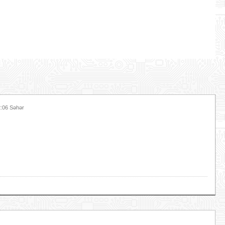
2:06 Səhər