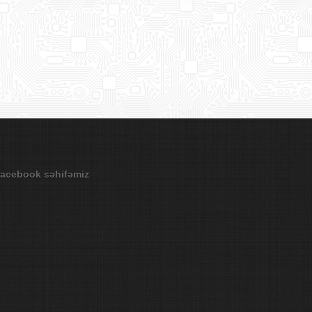
acebook səhifəmiz