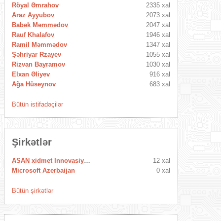
Röyal Əmrahov
2335 xal
Araz Ayyubov
2073 xal
Babək Məmmədov
2047 xal
Rauf Khalafov
1946 xal
Ramil Məmmədov
1347 xal
Şəhriyar Rzayev
1055 xal
Rizvan Bayramov
1030 xal
Elxan Əliyev
916 xal
Ağa Hüseynov
683 xal
Bütün istifadəçilər
Şirkətlər
ASAN xidmet Innovasiya Mərkəzi
12 xal
Microsoft Azerbaijan
0 xal
Bütün şirkətlər