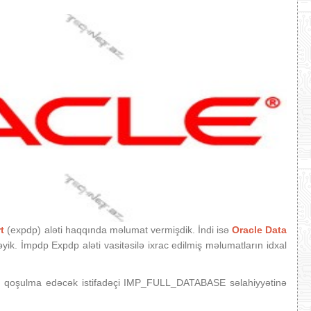
t
(expdp) aləti haqqında məlumat vermişdik. İndi isə
Oracle Data
ik. İmpdp Expdp aləti vasitəsilə ixrac edilmiş məlumatların idxal
üçün qoşulma edəcək istifadəçi IMP_FULL_DATABASE səlahiyyətinə