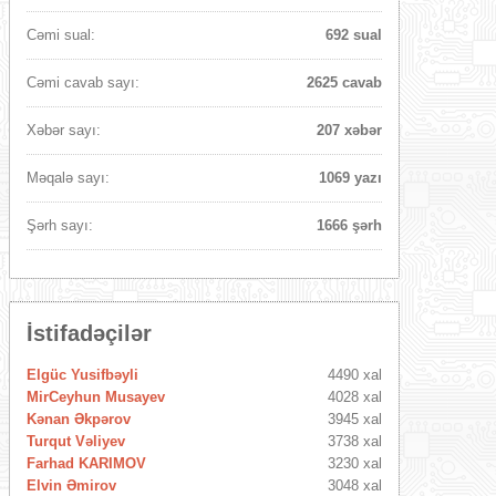
Cəmi sual:
692 sual
Cəmi cavab sayı:
2625 cavab
Xəbər sayı:
207 xəbər
Məqalə sayı:
1069 yazı
Şərh sayı:
1666 şərh
İstifadəçilər
Elgüc Yusifbəyli
4490 xal
MirCeyhun Musayev
4028 xal
Kənan Əkpərov
3945 xal
Turqut Vəliyev
3738 xal
Farhad KARIMOV
3230 xal
Elvin Əmirov
3048 xal