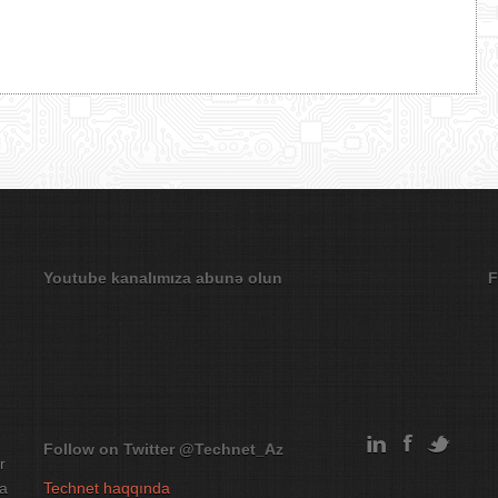
Youtube kanalımıza abunə olun
F
Follow on Twitter
@Technet_Az
r
na
Technet haqqında