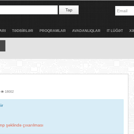
Tap
ARI
TƏDBİRLƏR
PROQRAMLAR
AVADANLIQLAR
IT LÜĞƏT
X
18002
ir
p şəklində çıxarılması