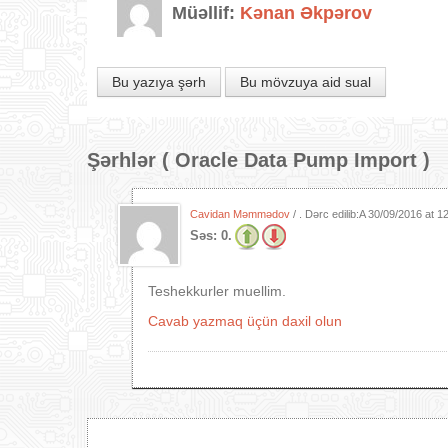
Müəllif:
Kənan Əkpərov
Bu yazıya şərh
Bu mövzuya aid sual
Şərhlər (
Oracle Data Pump Import
)
Cavidan Məmmədov
/ . Dərc edilib:A
30/09/2016 at 1
Səs:
0.
Teshekkurler muellim.
Cavab yazmaq üçün daxil olun