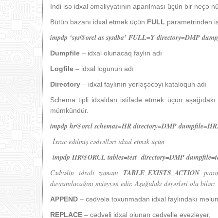
İndi isə idxal əməliyyatının aparılması üçün bir neçə
Bütün bazanı idxal etmək üçün
FULL
parametrindən ist
impdp ‘sys@orcl as sysdba’ FULL=Y directory=DMP du
Dumpfile
– idxal olunacaq faylın adı
Logfile
– idxal logunun adı
Directory
– idxal faylının yerləşəcəyi kataloqun adı
Schema tipli idxaldan istifadə etmək üçün aşağıdakı 
mümkündür.
im
pdp hr@orcl schemas=HR directory=DMP dumpfile=HR.
İxrac edilmiş cədvəlləri idxal etmək üçün
impdp HR@ORCL tables=test directory=DMP dumpfile=test
C
ədvəlin idxalı zamanı
TABLE_EXISTS_ACTION
param
davranılacağını müəyyən edir. Aşağıdakı dəyərləri ola bilər:
APPEND
– cədvələ toxunmadan idxal faylındakı məluma
REPLACE
– cədvəli idxal olunan cədvəllə əvəzləyər,