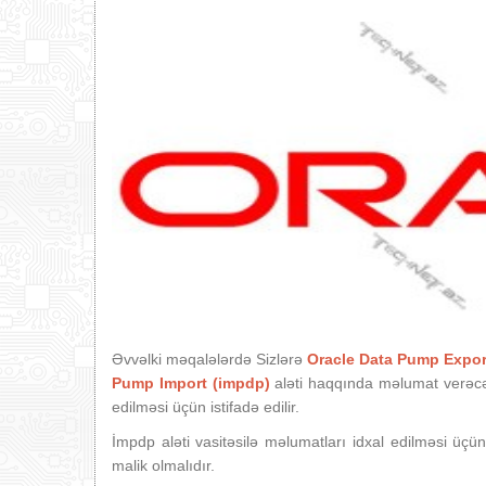
Əvvəlki məqalələrdə Sizlərə
Oracle Data Pump Expor
Pump Import (impdp)
aləti haqqında məlumat verəcəy
edilməsi üçün istifadə edilir.
İmpdp aləti vasitəsilə məlumatları idxal edilməsi 
malik olmalıdır.