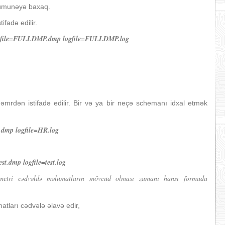
 nümunəyə baxaq.
ifadə edilir.
mpfile=FULLDMP.dmp logfile=FULLDMP.log
əmrdən istifadə edilir. Bir və ya bir neçə schemanı idxal etmək
dmp logfile=HR.log
.dmp logfile=test.log
etri cədvəldə məlumatların mövcud olması zamanı hansı formada
tları cədvələ əlavə edir,