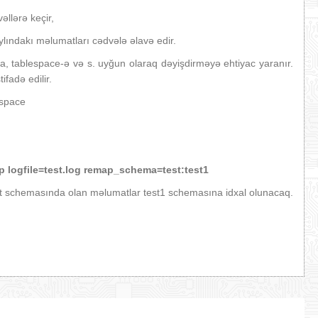
llərə keçir,
lındakı məlumatları cədvələ əlavə edir.
a, tablespace-ə və s. uyğun olaraq dəyişdirməyə ehtiyac yaranır.
tifadə edilir.
espace
p logfile=test.log remap_schema=test:test1
st schemasında olan məlumatlar test1 schemasına idxal olunacaq.