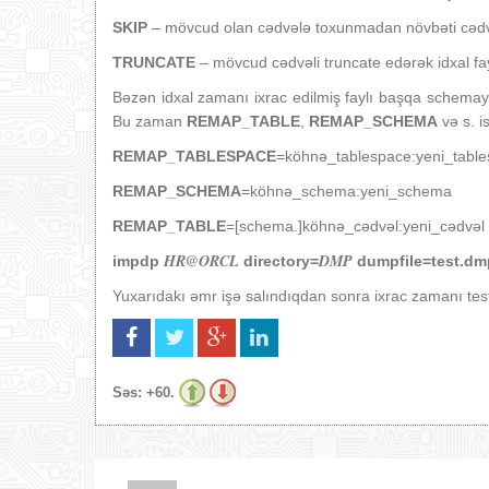
SKIP
– mövcud olan cədvələ toxunmadan növbəti cədvə
TRUNCATE
– mövcud cədvəli truncate edərək idxal fay
Bəzən idxal zamanı ixrac edilmiş faylı başqa schemay
Bu zaman
REMAP_TABLE
,
REMAP_SCHEMA
və s. is
REMAP_TABLESPACE
=köhnə_tablespace:yeni_tabl
REMAP_SCHEMA
=köhnə_schema:yeni_schema
REMAP_TABLE
=[schema.]köhnə_cədvəl:yeni_cədvəl
HR@ORCL
DMP
impdp
directory=
dumpfile=test.dm
Yuxarıdakı əmr işə salındıqdan sonra ixrac zamanı te
Səs:
+60.