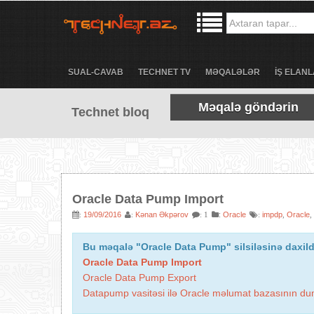
SUAL-CAVAB
TECHNET TV
MƏQALƏLƏR
İŞ ELANL
Məqalə göndərin
Technet bloq
Oracle Data Pump Import
19/09/2016
Kənan Əkpərov
:
Oracle
impdp
Oracle
:
:
: 1
:
,
,
Bu məqalə "Oracle Data Pump" silsiləsinə daxild
Oracle Data Pump Import
Oracle Data Pump Export
Datapump vasitəsi ilə Oracle məlumat bazasının dum