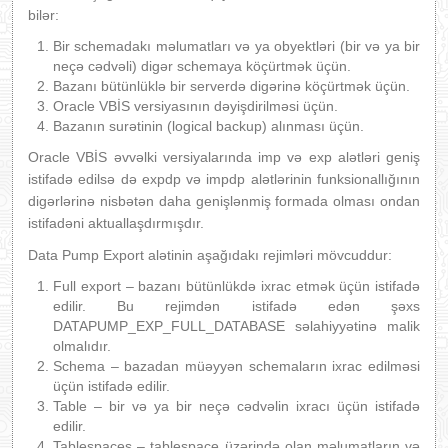
bilər:
Bir schemadakı məlumatları və ya obyektləri (bir və ya bir
neçə cədvəli) digər schemaya köçürtmək üçün.
Bazanı bütünlüklə bir serverdə digərinə köçürtmək üçün.
Oracle VBİS versiyasının dəyişdirilməsi üçün.
Bazanın surətinin (logical backup) alınması üçün.
Oracle VBİS əvvəlki versiyalarında imp və exp alətləri geniş
istifadə edilsə də expdp və impdp alətlərinin funksionallığının
digərlərinə nisbətən daha genişlənmiş formada olması ondan
istifadəni aktuallaşdırmışdır.
Data Pump Export alətinin aşağıdakı rejimləri mövcuddur:
Full export – bazanı bütünlükdə ixrac etmək üçün istifadə
edilir. Bu rejimdən istifadə edən şəxs
DATAPUMP_EXP_FULL_DATABASE səlahiyyətinə malik
olmalıdır.
Schema – bazadan müəyyən schemaların ixrac edilməsi
üçün istifadə edilir.
Table – bir və ya bir neçə cədvəlin ixracı üçün istifadə
edilir.
Tablespaces – tablespace üzərində olan məlumatların və