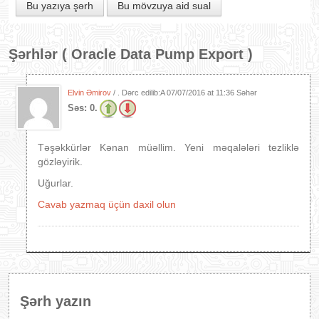
Bu yazıya şərh
Bu mövzuya aid sual
Şərhlər (
Oracle Data Pump Export
)
Elvin Əmirov
/ . Dərc edilib:A
07/07/2016 at 11:36 Səhər
Səs:
0.
Təşəkkürlər Kənan müəllim. Yeni məqalələri tezliklə
gözləyirik.
Uğurlar.
Cavab yazmaq üçün daxil olun
Şərh yazın