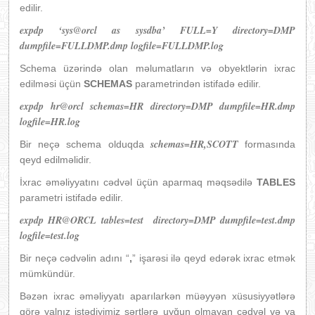
edilir.
expdp
‘
sys@orcl as sysdba’ FULL=Y directory=DMP
dumpfile=FULLDMP.dmp logfile=FULLDMP.log
Schema üzərində olan məlumatların və obyektlərin ixrac
edilməsi üçün
SCHEMAS
parametrindən istifadə edilir.
expdp hr@orcl schemas=HR directory=DMP dumpfile=HR.dmp
logfile=HR.log
schemas=HR,SCOTT
Bir neçə schema olduqda
formasında
qeyd edilməlidir.
İxrac əməliyyatını cədvəl üçün aparmaq məqsədilə
TABLES
parametri istifadə edilir.
expdp HR@ORCL tables=test directory=DMP dumpfile=test.dmp
logfile=test.log
Bir neçə cədvəlin adını “
,
” işarəsi ilə qeyd edərək ixrac etmək
mümkündür.
Bəzən ixrac əməliyyatı aparılarkən müəyyən xüsusiyyətlərə
görə yalnız istədiyimiz şərtlərə uyğun olmayan cədvəl və ya