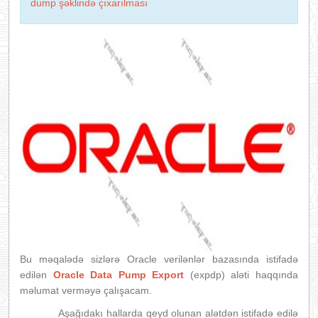
dump şəklində çıxarılması
Bu məqalədə sizlərə Oracle verilənlər bazasında istifadə
edilən
Oracle Data Pump Export
(expdp) aləti haqqında
məlumat verməyə çalışacam.
Aşağıdakı hallarda qeyd olunan alətdən istifadə edilə