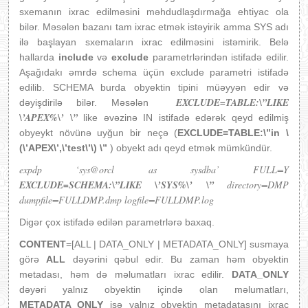
sxemanın ixrac edilməsini məhdudlaşdırmağa ehtiyac ola
bilər. Məsələn bazanı tam ixrac etmək istəyirik amma SYS adı
ilə başlayan sxemaların ixrac edilməsini istəmirik. Belə
hallarda
include
və
exclude
parametrlərindən istifadə edilir.
Aşağıdakı əmrdə schema üçün exclude parametri istifadə
edilib. SCHEMA burda obyektin tipini müəyyən edir və
EXCLUDE=TABLE:\”LIKE
dəyişdirilə bilər. Məsələn
\’APEX%\’ \”
like əvəzinə IN istifadə edərək qeyd edilmiş
obyeykt növünə uyğun bir neçə (
EXCLUDE=TABLE:\”in \
(\’APEX\’,\’test\’\) \”
) obyekt adı qeyd etmək mümkündür.
expdp ‘sys@orcl as sysdba’ FULL=Y
EXCLUDE=SCHEMA:\”LIKE \’SYS%\’ \”
directory=DMP
dumpfile=FULLDMP.dmp logfile=FULLDMP.log
Digər çox istifadə edilən parametrlərə baxaq.
CONTENT
=[ALL | DATA_ONLY | METADATA_ONLY] susmaya
görə
ALL
dəyərini qəbul edir. Bu zaman həm obyektin
metadası, həm də məlumatları ixrac edilir.
DATA_ONLY
dəyəri yalnız obyektin içində olan məlumatları,
METADATA_ONLY
isə yalnız obyektin metadatasını ixrac