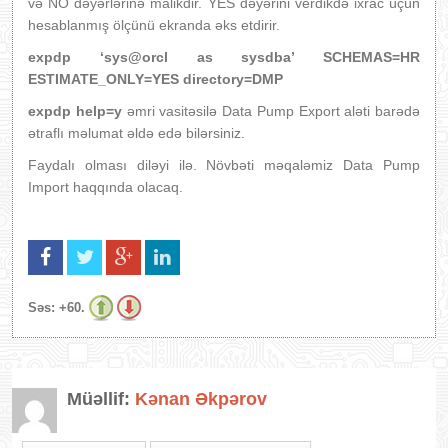
və NO dəyərlərinə malikdir. YES dəyərini verdikdə ixrac üçün
hesablanmış ölçünü ekranda əks etdirir.
expdp ‘sys@orcl as sysdba’ SCHEMAS=HR
ESTIMATE_ONLY=YES directory=DMP
expdp help=y
əmri vasitəsilə Data Pump Export aləti barədə
ətraflı məlumat əldə edə bilərsiniz.
Faydalı olması diləyi ilə. Növbəti məqaləmiz Data Pump
Import haqqında olacaq.
Səs:
+60.
Müəllif:
Kənan Əkpərov