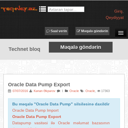
Giriş
,
Qeydiyyat
Sual verin
Məqalə göndərin
SUAL-CAVAB
Məqalə göndərin
Technet bloq
TECHNET TV
MƏQALƏLƏR
İŞ ELANLARI
TƏDBİRLƏR
Oracle Data Pump Export
PROQRAMLAR
07/07/2016
Kənan Əkpərov
:
Oracle
Oracle
17363
:
:
: 1
:
,
AVADANLIQLAR
Bu məqalə "Oracle Data Pump" silsiləsinə daxildir
IT LÜĞƏT
Oracle Data Pump Import
XƏBƏRLƏR
Oracle Data Pump Export
Datapump vasitəsi ilə Oracle məlumat bazasının