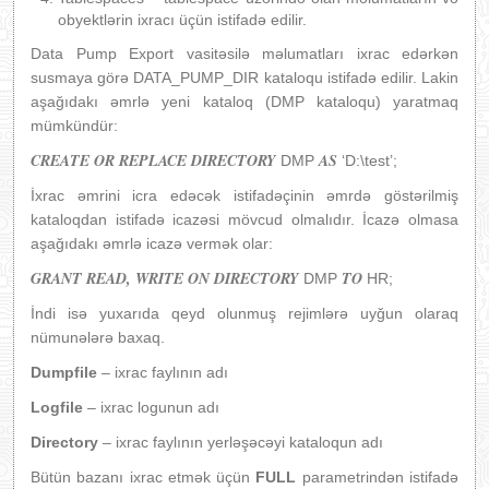
obyektlərin ixracı üçün istifadə edilir.
Data Pump Export vasitəsilə məlumatları ixrac edərkən
susmaya görə DATA_PUMP_DIR kataloqu istifadə edilir. Lakin
aşağıdakı əmrlə yeni kataloq (DMP kataloqu) yaratmaq
mümkündür:
CREATE OR REPLACE DIRECTORY
AS
DMP
‘D:\test’;
İxrac əmrini icra edəcək istifadəçinin əmrdə göstərilmiş
kataloqdan istifadə icazəsi mövcud olmalıdır. İcazə olmasa
aşağıdakı əmrlə icazə vermək olar:
GRANT READ, WRITE ON DIRECTORY
TO
DMP
HR;
İndi isə yuxarıda qeyd olunmuş rejimlərə uyğun olaraq
nümunələrə baxaq.
Dumpfile
– ixrac faylının adı
Logfile
– ixrac logunun adı
Directory
– ixrac faylının yerləşəcəyi kataloqun adı
Bütün bazanı ixrac etmək üçün
FULL
parametrindən istifadə