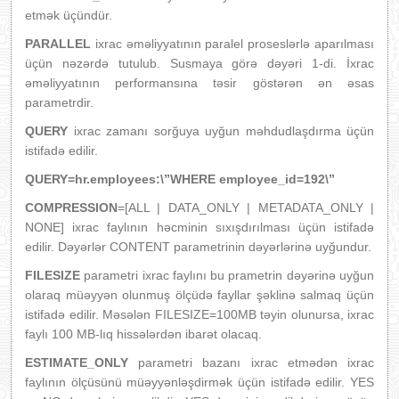
etmək üçündür.
PARALLEL
ixrac əməliyyatının paralel proseslərlə aparılması
üçün nəzərdə tutulub. Susmaya görə dəyəri 1-di. İxrac
əməliyyatının performansına təsir göstərən ən əsas
parametrdir.
QUERY
ixrac zamanı sorğuya uyğun məhdudlaşdırma üçün
istifadə edilir.
QUERY=hr.employees:\”WHERE employee_id=192\”
COMPRESSION
=[ALL | DATA_ONLY | METADATA_ONLY |
NONE] ixrac faylının həcminin sıxışdırılması üçün istifadə
edilir. Dəyərlər CONTENT parametrinin dəyərlərinə uyğundur.
FILESIZE
parametri ixrac faylını bu prametrin dəyərinə uyğun
olaraq müəyyən olunmuş ölçüdə fayllar şəklinə salmaq üçün
istifadə edilir. Məsələn FILESIZE=100MB təyin olunursa, ixrac
faylı 100 MB-lıq hissələrdən ibarət olacaq.
ESTIMATE_ONLY
parametri bazanı ixrac etmədən ixrac
faylının ölçüsünü müəyyənləşdirmək üçün istifadə edilir. YES