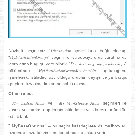
Distribution group
Növbəti seçimimiz “
“-larla bağlı olacaq.
MyDistributionGroups
“
” seçimi ile istifadəçiyə qrup yaratma və
Distribution group memberships
idarə etmə hüququ verə bilərik. “
”
MyDistributionGroupMembership
bölümündə “
” qutucuğunu
işarələsək, istifadəçi üzv olduğu qrupları dəyişə və ya başqa
qruplara üzv olma imkanına sahib olacaq.
Other roles:
My Custom Apps
My Marketplace Apps
”
” və ”
” seçimləri ilə
xüsusi və market app-lərinin istifadəsini və idarəsini mümkün
edə bilərik.
”
MyBaseOptions
” – bu seçim istifadəçilərə öz mailbox-ları
üzərində baza tənzimləmələri etməsinə imkan verir.