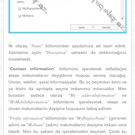
Name
İlk olaraq “
” bölümündən qaydamıza ad təyin edirik.
Description
Xatırlatma üçün “
” sahəsini də doldurmağınız
məsləhətdir.
“
Contact information
” bölümünü işarələsək istifadəçiyə
əlaqə məlumatlarını dəyişdirmə hüququ vermiş olacağıq:
Ünvan, telefon, şəxsi informasiyalar. Bu üç seçimdən birini və
ya ikisini də ayrılıqda seçmə imkanımız mövcuddur. Mən
My addressInformation
buradan sadəcə olaraq “
” və
MyMobileInformation
“
” bölümlərini işarələyərək, əlaqə və
ünvan məlumatlarını dəyişmə hüququnu tətbiq edirəm.
Profile information
MyDisplayName
“
” bölümündə isə “
” (görünən
MyName
adım) və “
” (adım) məlumatlarını dəyişmə imkanı verə
bilərik. Mən bu sahəni də işarələmədən keçirəm. Çünki bu