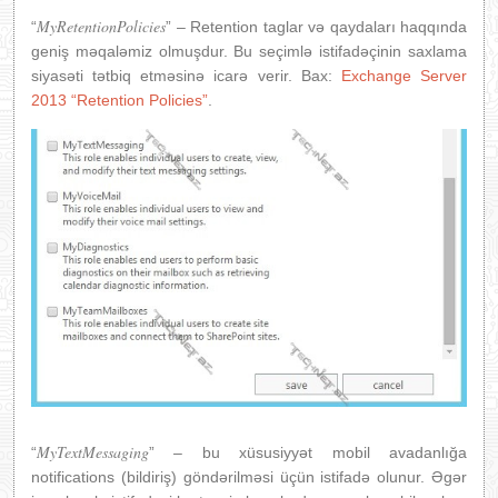
MyRetentionPolicies
“
” – Retention taglar və qaydaları haqqında
geniş məqaləmiz olmuşdur. Bu seçimlə istifadəçinin saxlama
siyasəti tətbiq etməsinə icarə verir. Bax:
Exchange Server
2013 “Retention Policies”
.
MyTextMessaging
“
” – bu xüsusiyyət mobil avadanlığa
notifications (bildiriş) göndərilməsi üçün istifadə olunur. Əgər