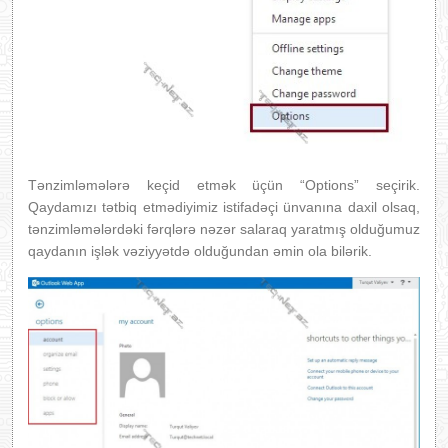
Tənzimləmələrə keçid etmək üçün “Options” seçirik.
Qaydamızı tətbiq etmədiyimiz istifadəçi ünvanına daxil olsaq,
tənzimləmələrdəki fərqlərə nəzər salaraq yaratmış olduğumuz
qaydanın işlək vəziyyətdə olduğundan əmin ola bilərik.