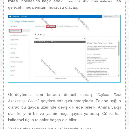
Outlook Web App policies
roles
” bölməsinə keçid edək. “
” isə
gələcək məqaləmizin mövzusu olacaq.
Default Role
Gördüyümüz kimi burada default olaraq “
Assignment Policy
” qaydası tətbiq olunmaqdadır. Tələbə uyğun
olaraq bu qayda üzərində dəyişiklik edə bilərik. Amma yaxşı
olar ki, yeni bir və ya bir neçə qayda yaradaq. Çünki hər
istifadəçi üçün tələblər başqa ola bilər.
Yeni qayda yaratmaq üçün “
+
” işarəsini sıxırıq.