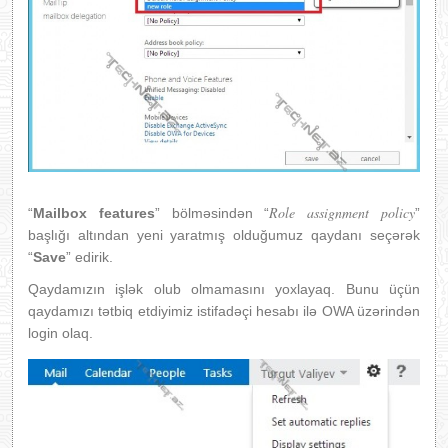
Role assignment policy
“
Mailbox features
” bölməsindən “
”
başlığı altından yeni yaratmış olduğumuz qaydanı seçərək
“
Save
” edirik.
Qaydamızın işlək olub olmamasını yoxlayaq. Bunu üçün
qaydamızı tətbiq etdiyimiz istifadəçi hesabı ilə OWA üzərindən
login olaq.