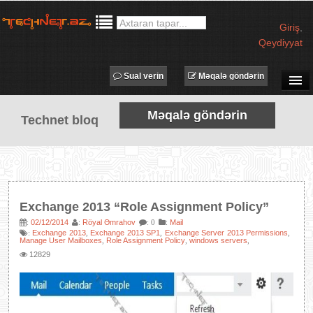
Giriş
,
Qeydiyyat
Sual verin
Məqalə göndərin
SUAL-CAVAB
Məqalə göndərin
Technet bloq
TECHNET TV
MƏQALƏLƏR
İŞ ELANLARI
TƏDBİRLƏR
Exchange 2013 “Role Assignment Policy”
PROQRAMLAR
02/12/2014
Röyal Əmrahov
:
Mail
:
:
: 0
Exchange 2013
Exchange 2013 SP1
Exchange Server 2013 Permissions
:
,
,
,
AVADANLIQLAR
Manage User Mailboxes
Role Assignment Policy
windows servers
,
,
,
12829
IT LÜĞƏT
XƏBƏRLƏR