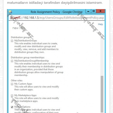
məlumatların istifadəçi tərəfindən dəyişdirilməsini istəmirəm.