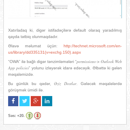
Xatırladaq ki, digər istifadəçilərə default olaraq yaradılmış
qayda tətbiq olunmaqdadır.
Əlavə məlumat üçün:
http://technet.microsoft.com/en-
us/library/dd335131(v=exchg.150).aspx
permissions-
> Outlook Web
“OWA” ilə bağlı digər tənzimləmələri “
App policies
” yolunu izləyərək idarə edəcəyik. Əlbəttə ki gələn
məqaləmizdə.
Əziz Dostlar
Bu günlük bu qədər,
. Gələcək məqalələrdə
görüşmək ümidi ilə.
Səs:
+20.