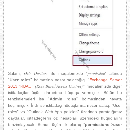
Əziz Dostlar.
permission
Salam,
Bu məqaləmizdə “
” altında
“
User roles
” bölməsinə nəzər salacağıq. “
Exchange Server
” (Role Based Access Control)”
2013 “RBAC
məqaləmizdə digər
istifadəçilər üçün idarəetmə hüququ vermişdik. Bütün bu
tənzimləmələri isə “
Admin roles
” bölməsindən həyata
keçirmişdik. İndi isə istifadəçi hüquqlarına nəzər salaq. “User
roles” və “Outlook Web App policies” üzərində yaratdığımız
qaydalar, istifadəçilərin öz hesabları üzərindəki hüquqlarını
tənzimləyəcək. Bunun üçün ilk olaraq “
permission
s->user