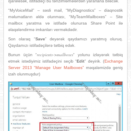
işarələsək, istifadəçi bu tənzimləmələrdən yararlana biləcək.
“MyVoiceMail” – səsli mail, “MyDiagnostics” – diaqnostik
məlumatların əldə olunması, “MyTeamMailboxes” – Site
mailbox yaratma və istifadə olunursa Share Point ilə
əlaqələndirmə imkanları verməkdədir.
Son olaraq “
Save
” deyərək qaydamızı yaratmış oluruq.
Qaydamızı istifadəçilərə tətbiq edək.
recipients->mailboxes
Bunun üçün “
” yolunu izləyərək tətbiq
etmək istədiyimiz istifadəçini seçib “
Edit
” deyirik. (
Exchange
Server 2013 “Manage User Mailboxes”
məqaləmizdə geniş
izah olunmuşdur)