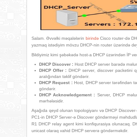
Salam. Əvvəlki məqalələrin
birində
Cisco router-də DH
yazmaq istədiyim mövzu DHCP-nin router üzərində deyil
Bildiyimiz kimi şəbəkədə host-a DHCP üzərindən İP ver
DHCP Discover :
Host DHCP server barədə məluma
DHCP Offer :
DHCP server, discover packetini q
aralığından təklif göndərir.
DHCP Request :
Host, DHCP server tərəfindən t
göndərir.
DHCP Acknowledgement :
Server, DHCP məluma
mərhələsidir.
Aşağıda qeyd olunan topologiyanı və DHCP Discover-i
PC1-in DHCP Server-ə Discover göndərməyi məhdudlaşı
R1 DHCP relay agent kimi konfiqurasiya olunacaq. D
unicast olaraq vahid DHCP serverə göndərməkdir.