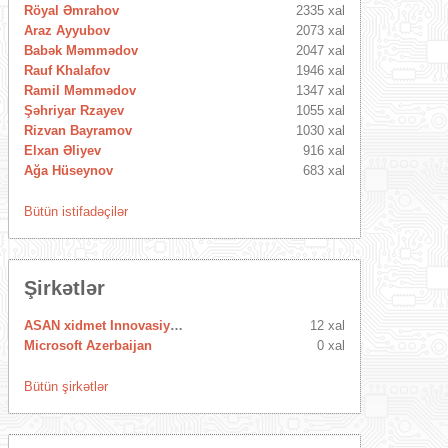
Röyal Əmrahov
2335 xal
Araz Ayyubov
2073 xal
Babək Məmmədov
2047 xal
Rauf Khalafov
1946 xal
Ramil Məmmədov
1347 xal
Şəhriyar Rzayev
1055 xal
Rizvan Bayramov
1030 xal
Elxan Əliyev
916 xal
Ağa Hüseynov
683 xal
Bütün istifadəçilər
Şirkətlər
ASAN xidmet Innovasiya Mərkəzi
12 xal
Microsoft Azerbaijan
0 xal
Bütün şirkətlər