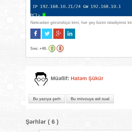
Nəticədən göründüyü kimi, hər şey bizim istədiyimiz ki
Səs:
+40.
Müəllif:
Hatəm Şükür
Bu yazıya şərh
Bu mövzuya aid sual
Şərhlər ( 6 )