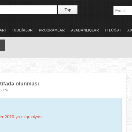
Tap
ARI
TƏDBİRLƏR
PROQRAMLAR
AVADANLIQLAR
IT LÜĞƏT
X
stifadə olunması
9774
r 2016-ya miqrasiyası