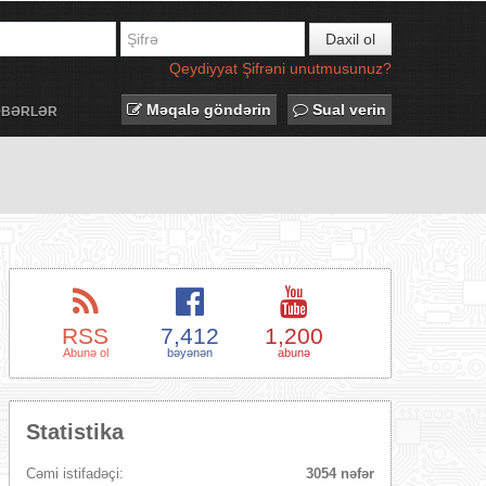
Daxil ol
Qeydiyyat
Şifrəni unutmusunuz?
Məqalə göndərin
Sual verin
ƏBƏRLƏR
RSS
7,412
1,200
Abunə ol
bəyənən
abunə
Statistika
Cəmi istifadəçi:
3054 nəfər