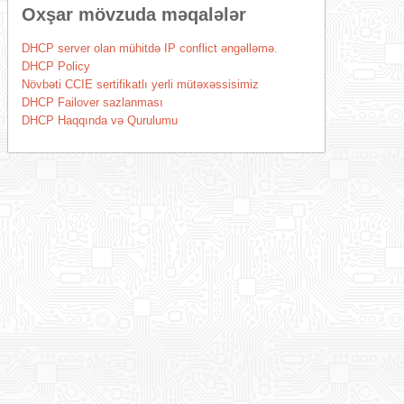
Oxşar mövzuda məqalələr
DHCP server olan mühitdə IP conflict əngəlləmə.
DHCP Policy
Növbəti CCIE sertifikatlı yerli mütəxəssisimiz
DHCP Failover sazlanması
DHCP Haqqında və Qurulumu