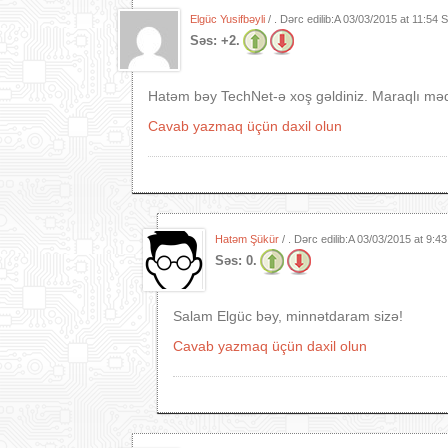
Elgüc Yusifbəyli
/ . Dərc edilib:A
03/03/2015 at 11:54 
Səs:
+2.
Hatəm bəy TechNet-ə xoş gəldiniz. Maraqlı məq
Cavab yazmaq üçün daxil olun
Hatəm Şükür
/ . Dərc edilib:A
03/03/2015 at 9:4
Səs:
0.
Salam Elgüc bəy, minnətdaram sizə!
Cavab yazmaq üçün daxil olun