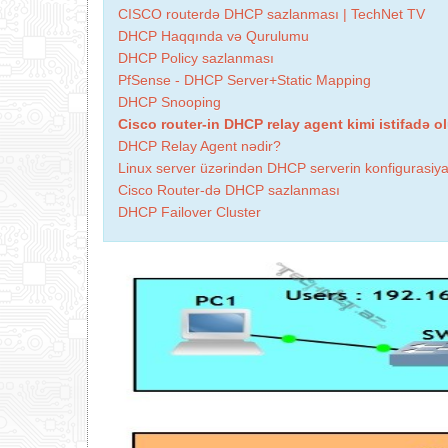
CISCO routerdə DHCP sazlanması | TechNet TV
DHCP Haqqında və Qurulumu
DHCP Policy sazlanması
PfSense - DHCP Server+Static Mapping
DHCP Snooping
Cisco router-in DHCP relay agent kimi istifadə 
DHCP Relay Agent nədir?
Linux server üzərindən DHCP serverin konfigurasiya
Cisco Router-də DHCP sazlanması
DHCP Failover Cluster