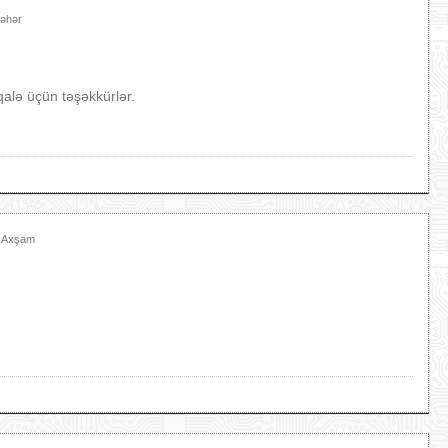
Səhər
alə üçün təşəkkürlər.
3 Axşam