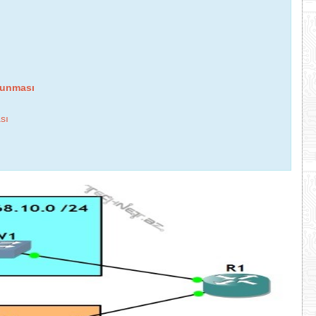
olunması
sı