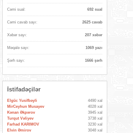
Cəmi sual:
692 sual
Cəmi cavab sayı:
2625 cavab
Xəbər sayı:
207 xəbər
Məqalə sayı:
1069 yazı
Şərh sayı:
1666 şərh
İstifadəçilər
Elgüc Yusifbəyli
4490 xal
MirCeyhun Musayev
4028 xal
Kənan Əkpərov
3945 xal
Turqut Vəliyev
3738 xal
Farhad KARIMOV
3230 xal
Elvin Əmirov
3048 xal