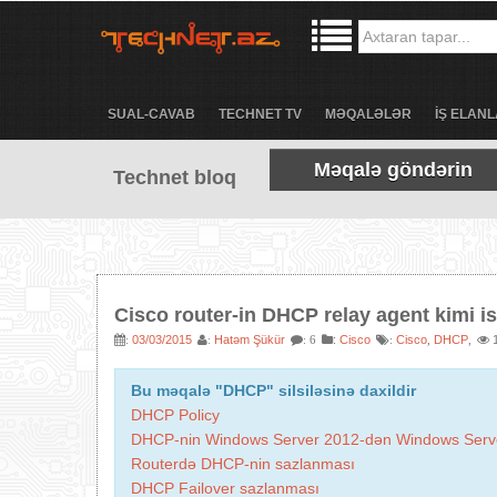
SUAL-CAVAB
TECHNET TV
MƏQALƏLƏR
İŞ ELANL
Məqalə göndərin
Technet bloq
Cisco router-in DHCP relay agent kimi i
03/03/2015
Hatəm Şükür
:
Cisco
Cisco
DHCP
1
:
:
: 6
:
,
,
Bu məqalə "DHCP" silsiləsinə daxildir
DHCP Policy
DHCP-nin Windows Server 2012-dən Windows Serve
Routerdə DHCP-nin sazlanması
DHCP Failover sazlanması