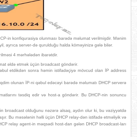
CP-in konfiqurasiya olunması barədə məlumat verilmişdir. Mənim
, ayrıca server-də qurulduğu halda köməyinizə gələ bilər.
ilməsi 4 mərhələdən ibarətdir.
t əldə etmək üçün broadcast göndərir.
əbul etdikdən sonra həmin istifadəçiyə mövcud olan İP address
əqdim olunan İP-ni qəbul edəcəyi barədə məlumatı DHCP serverə
tlarını təsdiq edir və host-a göndərir. Bu DHCP-nin sonuncu
n broadcast olduğunu nəzərə alsaq, aydın olur ki, bu vəziyyətdə
r. Bu məsələnin həlli üçün DHCP relay-dən istifadə etməliyik və
HCP relay agent-in məqsədi host-dan gələn DHCP broadcast-ları