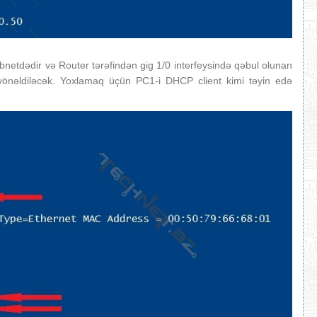
etdədir və Router tərəfindən gig 1/0 interfeysində qəbul olunan
yönəldiləcək. Yoxlamaq üçün PC1-i DHCP client kimi təyin edə