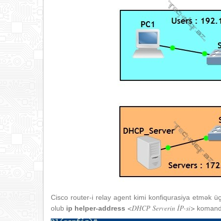
Cisco router-i relay agent kimi konfiqurasiya etmək üç
<DHCP Serverin İP-si>
olub
ip helper-address
komanda