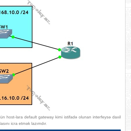
ün host-lara default gateway kimi istifadə olunan interfeysə daxil
sını icra etmək lazımdır.