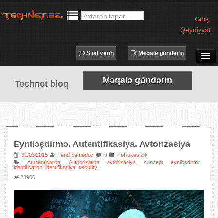
Giriş
,
Qeydiyyat
Sual verin
Məqalə göndərin
SUAL-CAVAB
Məqalə göndərin
Technet bloq
TECHNET TV
MƏQALƏLƏR
İŞ ELANLARI
TƏDBİRLƏR
Eyniləşdirmə. Autentifikasiya. Avtorizasiya
PROQRAMLAR
31/03/2015
Fərid Səmədov
:
Təhlükəsizlik
:
:
: 0
Authentication
Authorization
avtorizasiya
concept
eyniləşdirmə
:
,
,
,
,
,
AVADANLIQLAR
identification
identifikasiya
security
,
,
,
23900
IT LÜĞƏT
XƏBƏRLƏR