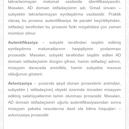
təkrarlanmayan məlumat vasitəsilə identifikasiyasıdır.
Məsələn, AD domain istifadəçisinin adı, Gmail ünvanı –
subyektin təkrarlanmayan eyniləşdirmə vasitəsidir. Praktik
olaraq bu prosess autentifikasiya ilə paralel keçirildiyindən,
istifadəçi tərəfindən bu prosesin fiziki müşahidəsi çox zaman
mümkün olmur.
Autentifikasiya
– subyekt tərəfindən təqdim edilmiş
eyniləşdirmə məlumatlarının həqiqiliyinin yoxlanması
prosesidir. Məsələn, subyekt tərəfindən təqdim edilən AD
domain istifadəçisinin düzgün şifrəsi, həmin istifadəçi adının,
müəyyən dərəcədə əminliklə, həmin subyektə məxsus
olduğunun göstərir.
Avtorizasiya
– yuxarıda qeyd olunan proseslərin ardından,
subyektin ( istifadəçinin) obyekt üzərində öncədən müəyyən
edilmiş səlahiyyətlərinin təmin olunması prosesidir. Məsələn,
AD domain istifadəçisinin uğurlu autentifikasiyasından sonra
müəyyən şəbəkə resuslarına daxil ola bilmə hüquqları –
avtorizasiya prosesidir.