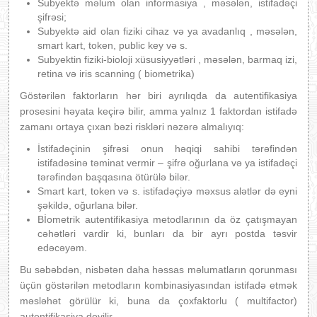
Subyektə məlum olan informasiya , məsələn, istifadəçi
şifrəsi;
Subyektə aid olan fiziki cihaz və ya avadanlıq , məsələn,
smart kart, token, public key və s.
Subyektin fiziki-bioloji xüsusiyyətləri , məsələn, barmaq izi,
retina və iris scanning ( biometrika)
Göstərilən faktorların hər biri ayrılıqda da autentifikasiya
prosesini həyata keçirə bilir, amma yalnız 1 faktordan istifadə
zamanı ortaya çıxan bəzi riskləri nəzərə almalıyıq:
İstifadəçinin şifrəsi onun həqiqi sahibi tərəfindən
istifadəsinə təminat vermir – şifrə oğurlana və ya istifadəçi
tərəfindən başqasına ötürülə bilər.
Smart kart, token və s. istifadəçiyə məxsus alətlər də eyni
şəkildə, oğurlana bilər.
Bİometrik autentifikasiya metodlarının da öz çatışmayan
cəhətləri vardir ki, bunları da bir ayrı postda təsvir
edəcəyəm.
Bu səbəbdən, nisbətən daha həssas məlumatların qorunması
üçün göstərilən metodların kombinasiyasından istifadə etmək
məsləhət görülür ki, buna da çoxfaktorlu ( multifactor)
autentifikasiya deyilir.