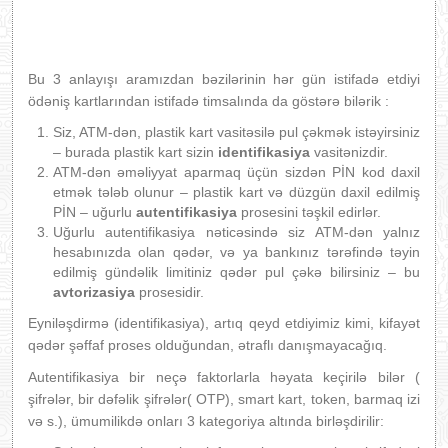
Bu 3 anlayışı aramızdan bəzilərinin hər gün istifadə etdiyi
ödəniş kartlarından istifadə timsalında da göstərə bilərik :
Siz, ATM-dən, plastik kart vasitəsilə pul çəkmək istəyirsiniz
– burada plastik kart sizin
identifikasiya
vasitənizdir.
ATM-dən əməliyyat aparmaq üçün sizdən PİN kod daxil
etmək tələb olunur – plastik kart və düzgün daxil edilmiş
PİN – uğurlu
autentifikasiya
prosesini təşkil edirlər.
Uğurlu autentifikasiya nəticəsində siz ATM-dən yalnız
hesabınızda olan qədər, və ya bankınız tərəfində təyin
edilmiş gündəlik limitiniz qədər pul çəkə bilirsiniz – bu
avtorizasiya
prosesidir.
Eyniləşdirmə (identifikasiya), artıq qeyd etdiyimiz kimi, kifayət
qədər şəffaf proses olduğundan, ətraflı danışmayacağıq.
Autentifikasiya bir neçə faktorlarla həyata keçirilə bilər (
şifrələr, bir dəfəlik şifrələr( OTP), smart kart, token, barmaq izi
və s.), ümumilikdə onları 3 kategoriya altında birləşdirilir: