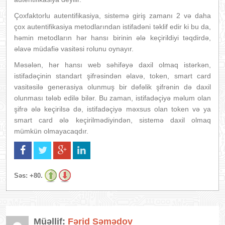
Çoxfaktorlu autentifikasiya, sistemə giriş zamanı 2 və daha
çox autentifikasiya metodlarından istifadəni təklif edir ki bu da,
həmin metodların hər hansı birinin ələ keçirildiyi təqdirdə,
əlavə müdafiə vasitəsi rolunu oynayır.
Məsələn, hər hansı web səhifəyə daxil olmaq istərkən,
istifadəçinin standart şifrəsindən əlavə, token, smart card
vasitəsilə generasiya olunmuş bir dəfəlik şifrənin də daxil
olunması tələb edilə bilər. Bu zaman, istifadəçiyə məlum olan
şifrə ələ keçirilsə də, istifadəçiyə məxsus olan token və ya
smart card ələ keçirilmədiyindən, sistemə daxil olmaq
mümkün olmayacaqdır.
Səs:
+80.
Müəllif:
Fərid Səmədov