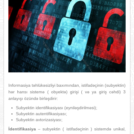
Informasiya təhlükəsizliyi baxımından, istifadəçinin (subyektin)
hər hansı sistemə ( obyektə) girişi ( və ya giriş cəhdi) 3
anlayışı özündə birləşdirir:
Subyektin identifikasiyası (eyniləşdirilməsi);
Subyektin autentifikasiyası;
Subyektin avtorizasiyası;
İdentifikasiya
– subyektin ( istifadəçinin ) sistemdə unikal,