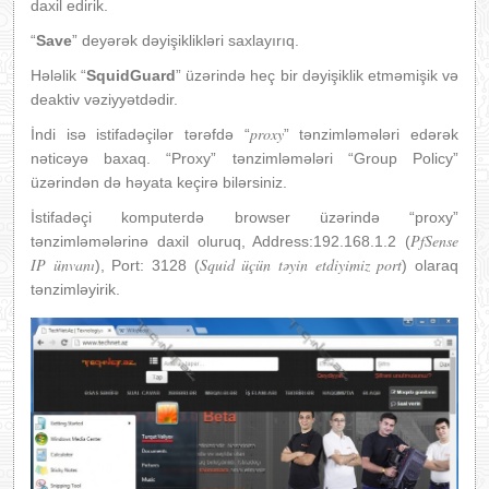
daxil edirik.
“
Save
” deyərək dəyişiklikləri saxlayırıq.
Hələlik “
SquidGuard
” üzərində heç bir dəyişiklik etməmişik və
deaktiv vəziyyətdədir.
proxy
İndi isə istifadəçilər tərəfdə “
” tənzimləmələri edərək
nəticəyə baxaq. “Proxy” tənzimləmələri “Group Policy”
üzərindən də həyata keçirə bilərsiniz.
İstifadəçi komputerdə browser üzərində “proxy”
PfSense
tənzimləmələrinə daxil oluruq, Address:192.168.1.2 (
IP ünvanı
Squid üçün təyin etdiyimiz port
), Port: 3128 (
) olaraq
tənzimləyirik.