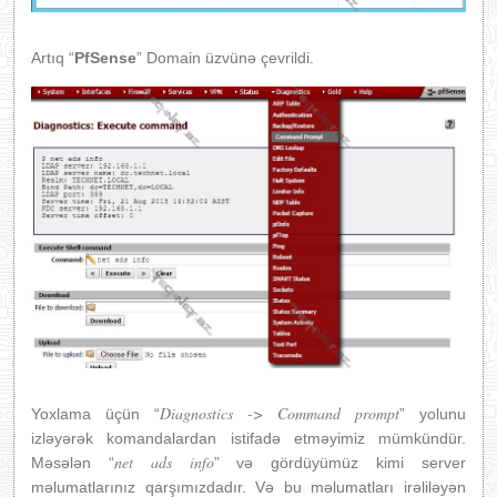
Artıq “
PfSense
” Domain üzvünə çevrildi.
Diagnostics -> Command prompt
Yoxlama üçün “
” yolunu
izləyərək komandalardan istifadə etməyimiz mümkündür.
net ads info
Məsələn “
” və gördüyümüz kimi server
məlumatlarınız qarşımızdadır. Və bu məlumatları irəliləyən