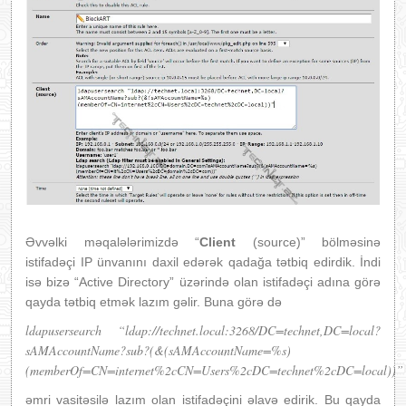
Əvvəlki məqalələrimizdə “
Client
(source)” bölməsinə
istifadəçi IP ünvanını daxil edərək qadağa tətbiq edirdik. İndi
isə bizə “Active Directory” üzərində olan istifadəçi adına görə
qayda tətbiq etmək lazım gəlir. Buna görə də
ldapusersearch “ldap://technet.local:3268/DC=technet,DC=local?
sAMAccountName?sub?(&(sAMAccountName=%s)
(memberOf=CN=internet%2cCN=Users%2cDC=technet%2cDC=local))”
əmri vasitəsilə lazım olan istifadəçini əlavə edirik. Bu qayda