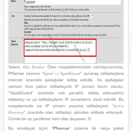
Əziz Dostlar
Salam,
. Ötən məqalələrimizdən xatırlayırsınızsa,
Squid və SquidGuard
PfSense üzərinə “
” quraraq istifadəçilərə
internet üzərində qadağalar tətbiq edirdik. Və qadağalar
zamanı bizə yalnız istifadəçinin IP ünvanı lazım olurdu.
“SquidGuard” üzərində rule yaradıb, tətbiq edəcəyimiz
istifadəçi və ya istifadəçilərin IP ünvanlarını daxil edirdik. Bu
Active
məqaləmizdə isə IP ünvanı əvəzinə istifadəçinin “
Directory
” üzərində olan istifadəçi adından istifadə edəcəyik.
Cümlə bir az yanıltmac kimi oldu deyəsən :D.
Bu əməliyyat üçün “
Pfsense
” üzərinə bir neçə paket