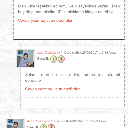
Mən Sizə təşəkkür edirəm, Sizin sayənizdə yazıldı. Mən
heç düşünməmişdim. IP ilə bloklama kifayət edirdi 🙂
Cavab yazmaq üçün daxil olun
Azer Chelebiyev
/ . Dərc edilib:A
28/09/2017 at 3:54 Axşam
Səs:
0.
Salam, men bu cur etdim, amma join olmadi
domaine
Cavab yazmaq üçün daxil olun
Azer Chelebiyev
/ . Dərc edilib:A
08/08/2017 at 5:29 Axşam
Səs:
0.