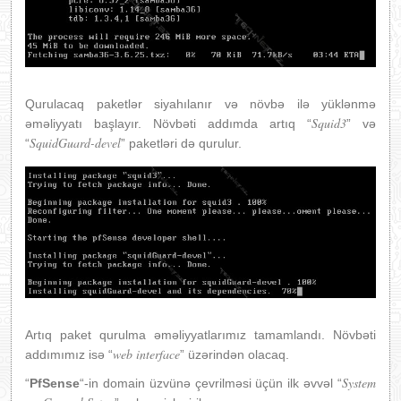
Qurulacaq paketlər siyahılanır və növbə ilə yüklənmə
Squid3
əməliyyatı başlayır. Növbəti addımda artıq “
” və
SquidGuard-devel
“
” paketləri də qurulur.
Artıq paket qurulma əməliyyatlarımız tamamlandı. Növbəti
web interface
addımımız isə “
” üzərindən olacaq.
System
“
PfSense
“-in domain üzvünə çevrilməsi üçün ilk əvvəl “