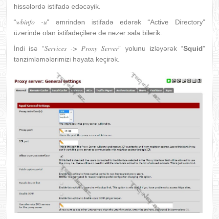
hissələrdə istifadə edəcəyik.
wbinfo -u
“
” əmrindən istifadə edərək “Active Directory”
üzərində olan istifadəçilərə də nəzər sala bilərik.
Services -> Proxy Server
İndi isə “
” yolunu izləyərək “
Squid
”
tənzimləmələrimizi həyata keçirək.