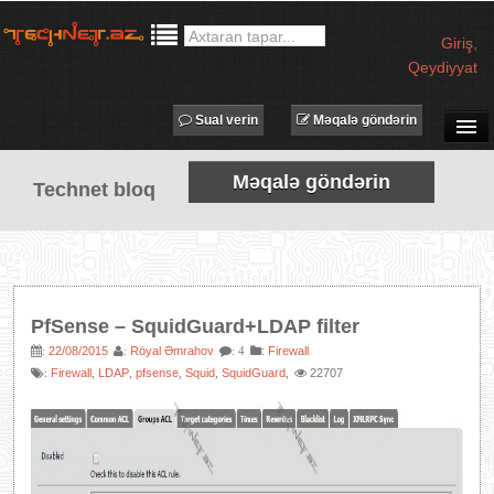
Giriş
,
Qeydiyyat
Sual verin
Məqalə göndərin
SUAL-CAVAB
Məqalə göndərin
Technet bloq
TECHNET TV
MƏQALƏLƏR
İŞ ELANLARI
TƏDBİRLƏR
PfSense – SquidGuard+LDAP filter
PROQRAMLAR
22/08/2015
Röyal Əmrahov
:
Firewall
:
:
: 4
Firewall
LDAP
pfsense
Squid
SquidGuard
22707
:
,
,
,
,
,
AVADANLIQLAR
IT LÜĞƏT
XƏBƏRLƏR