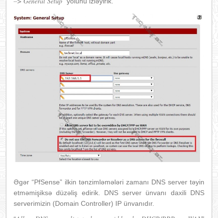
–
>
General Setup
” yolunu izləyirik.
Əgər “PfSense” ilkin tənzimləmələri zamanı DNS server təyin
etməmişiksə düzəliş edirik. DNS server ünvanı daxili DNS
serverimizin (Domain Controller) IP ünvanıdır.