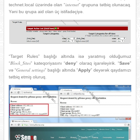
internet
technet.local üzərində olan “
” qrupuna tətbiq olunacaq.
Yəni bu qrupa aid olan üç istifadəçiyə.
“Target Rules” başlığı altında isə yaratmış olduğumuz
Block_Sites
“
” kateqoriyasını “
deny
” olaraq işarələyirik. “
Save
”
General settings
və “
” başlığı altında “
Apply
” deyərək qaydamızı
tətbiq etmiş oluruq.