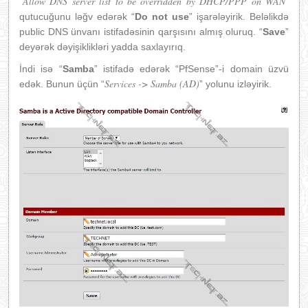
Allo
w DNS server list to be overridden by DHCP/PPP on WAN
“
”
qutucuğunu ləğv edərək “
Do not use
” işarələyirik. Beləlikdə
public DNS ünvanı istifadəsinin qarşısını almış oluruq. “
Save
”
deyərək dəyişiklikləri yadda saxlayırıq.
İndi isə “
Samba
” istifadə edərək “PfSense”-i domain üzvü
Services -> Samba (AD)
edək. Bunun üçün “
” yolunu izləyirik.