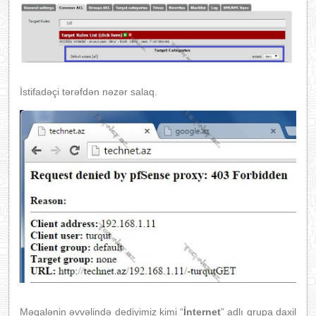
İstifadəçi tərəfdən nəzər salaq.
Məqalənin əvvəlində dediyimiz kimi “
İnternet
” adlı qrupa daxil