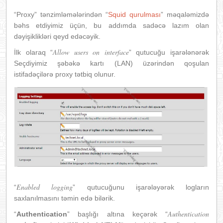
“Proxy” tənzimləmələrindən “
Squid qurulması
” məqaləmizdə
bəhs etdiyimiz üçün, bu addımda sadəcə lazım olan
dəyişiklikləri qeyd edəcəyik.
Allow users on interface
İlk olaraq “
” qutucuğu işarələnərək
Seçdiyimiz şəbəkə kartı (LAN) üzərindən qoşulan
istifadəçilərə proxy tətbiq olunur.
Enabled logging
“
” qutucuğunu işarələyərək logların
saxlanılmasını təmin edə bilərik.
Authentication
“
Authentication
” başlığı altına keçərək “