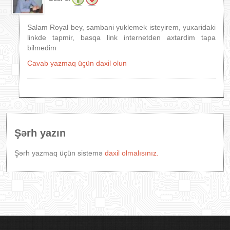
Salam Royal bey, sambani yuklemek isteyirem, yuxaridaki
linkde tapmir, basqa link internetden axtardim tapa
bilmedim
Cavab yazmaq üçün daxil olun
Şərh yazın
Şərh yazmaq üçün sistemə
daxil olmalısınız.