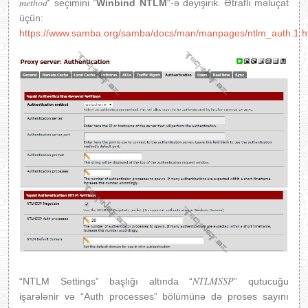
method
” seçimini “
W
inbind NTLM
“-ə dəyişirik. Ətraflı məluçat
üçün:
https://www.samba.org/samba/docs/man/manpages/ntlm_auth.1.h
NTLMSSP
“NTLM Settings” başlığı altında “
” qutucuğu
işarələnir və “Auth processes” bölümünə də proses sayını