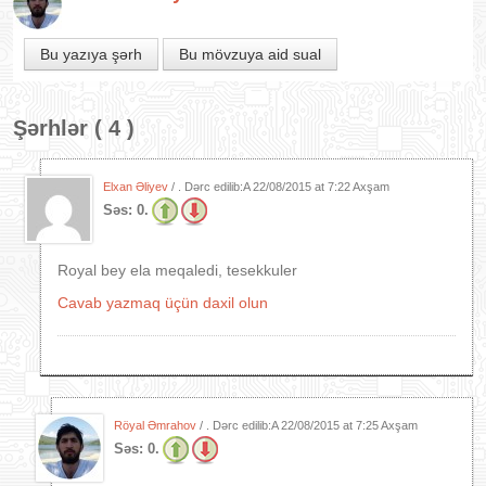
Bu yazıya şərh
Bu mövzuya aid sual
Şərhlər ( 4 )
Elxan Əliyev
/ . Dərc edilib:A
22/08/2015 at 7:22 Axşam
Səs:
0.
Royal bey ela meqaledi, tesekkuler
Cavab yazmaq üçün daxil olun
Röyal Əmrahov
/ . Dərc edilib:A
22/08/2015 at 7:25 Axşam
Səs:
0.