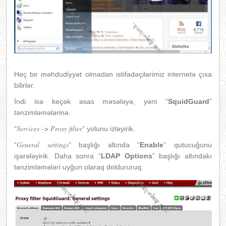
Heç bir məhdudiyyət olmadan istifadəçilərimiz internetə çıxa
bilirlər.
İndi isə keçək əsas məsələyə, yəni “
SquidGuard
”
tənzimləmələrinə.
Services ->
Proxy filter
“
” yolunu izləyirik.
General settings
“
” başlığı altında “
Enable
” qutucuğunu
işarələyirik. Daha sonra “
LDAP Options
” başlığı altındakı
tənzimləmələri uyğun olaraq doldururuq.