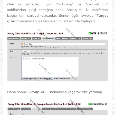
technet.az
wikipedia.org
olan üç istifadəçi üçün “
” və “
”
səhifələrinə girişi qadağan edək. Ancaq bu iki səhifədən
başqa tam sərbəst olacaqlar. Bunun üçün əvvəlcə “
Target
group
” yaradaraq bu səhifələri bir ad altında toplayaq.
Daha sonra “
Group ACL
” bölməsinə keçərək rule yaradaq.