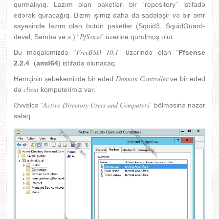
qurmalıyıq. Lazım olan paketləri bir “repository” istifadə
edərək quracağıq. Bizim işimiz daha da sadələşir və bir əmr
sayəsində lazım olan bütün paketlər (Squid3, SquidGuard-
PfSense
devel, Samba və s.) “
” üzərinə qurulmuş olur.
FreeBSD 10.1
Bu məqaləmizdə “
” üzərində olan “
Pfsense
2.2.4
” (
amd64
) istifadə olunacaq.
Domain Controller
Həmçinin şəbəkəmizdə bir ədəd
və bir ədəd
client
də
komputerimiz var.
Active Directory Users and Computers
Əvvəlcə “
” bölməsinə nəzər
salaq.