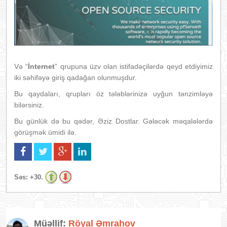
Və “
İnternet
” qrupuna üzv olan istifadəçilərdə qeyd etdiyimiz
iki səhifəyə giriş qadağan olunmuşdur.
Bu qaydaları, qrupları öz tələblərinizə uyğun tənzimləyə
bilərsiniz.
Bu günlük də bu qədər, Əziz Dostlar. Gələcək məqalələrdə
görüşmək ümidi ilə.
Səs:
+30.
Müəllif:
Röyal Əmrahov