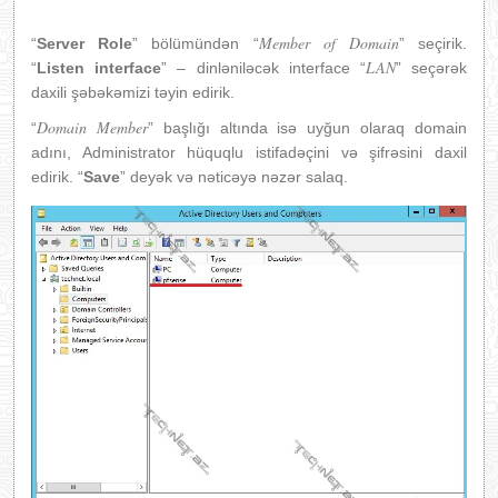
Member of Domain
“
Server Role
” bölümündən “
” seçirik.
LAN
“
Listen interface
” – dinləniləcək interface “
” seçərək
daxili şəbəkəmizi təyin edirik.
Domain Member
“
” başlığı altında isə uyğun olaraq domain
adını, Administrator hüquqlu istifadəçini və şifrəsini daxil
edirik. “
Save
” deyək və nəticəyə nəzər salaq.