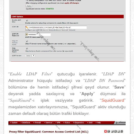
Enable LDAP Filter
LDAP DN
“
” qutucuğu işarələnir. “
”
LDAP DN Password
Administrator hüquqlu istifadəçi və “
”
bölümünə də həmin istifadəçi şifrəsi qeyd olunur. “
Save
”
deyərək yadda saxlayırıq və “
Apply
” düyməsi ilə
SquidGuard
“
“-ı işlək vəziyyətə gətiririk. “
SquidGuard
”
məqaləmizdən xatırlayırsınızsa, “SquidGuard” aktiv olunduğu
zaman default olaraq bütün trafiki bloklayır.