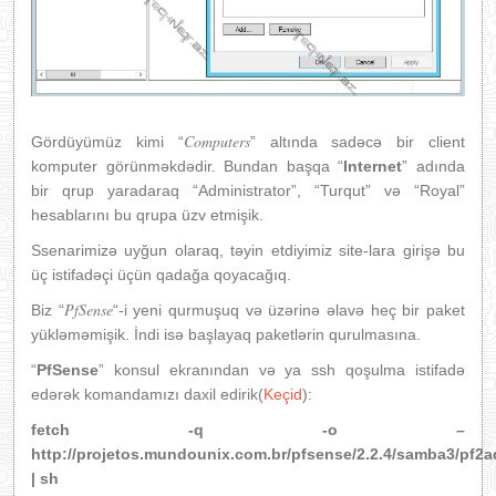
Computers
Gördüyümüz kimi “
” altında sadəcə bir client
komputer görünməkdədir. Bundan başqa “
Internet
” adında
bir qrup yaradaraq “Administrator”, “Turqut” və “Royal”
hesablarını bu qrupa üzv etmişik.
Ssenarimizə uyğun olaraq, təyin etdiyimiz site-lara girişə bu
üç istifadəçi üçün qadağa qoyacağıq.
PfSense
Biz “
“-i yeni qurmuşuq və üzərinə əlavə heç bir paket
yükləməmişik. İndi isə başlayaq paketlərin qurulmasına.
“
PfSense
” konsul ekranından və ya ssh qoşulma istifadə
edərək komandamızı daxil edirik(
Keçid
):
fetch -q -o –
http://projetos.mundounix.com.br/pfsense/2.2.4/samba3/pf2a
| sh