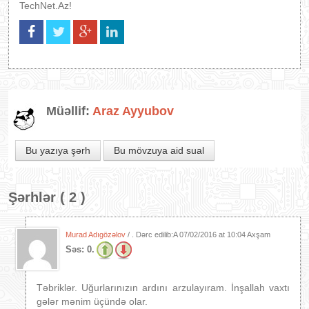
TechNet.Az!
Müəllif:
Araz Ayyubov
Bu yazıya şərh
Bu mövzuya aid sual
Şərhlər ( 2 )
Murad Adıgözəlov
/ . Dərc edilib:A
07/02/2016 at 10:04 Axşam
Səs:
0.
Təbriklər. Uğurlarınızın ardını arzulayıram. İnşallah vaxtı
gələr mənim üçündə olar.