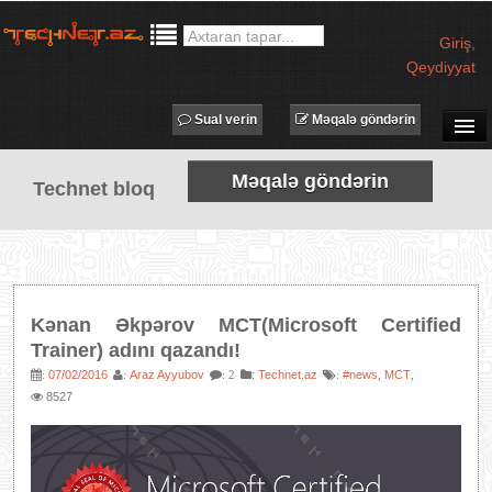
Giriş
,
Qeydiyyat
Sual verin
Məqalə göndərin
SUAL-CAVAB
Məqalə göndərin
Technet bloq
TECHNET TV
MƏQALƏLƏR
İŞ ELANLARI
TƏDBİRLƏR
Kənan Əkpərov MCT(Microsoft Certified
PROQRAMLAR
Trainer) adını qazandı!
AVADANLIQLAR
07/02/2016
Araz Ayyubov
:
Technet.az
#news
MCT
:
:
: 2
:
,
,
8527
IT LÜĞƏT
XƏBƏRLƏR