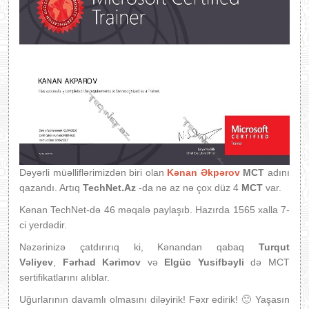
Dəyərli müəlliflərimizdən biri olan
Kənan Əkpərov
MCT
adını
qazandı. Artıq
TechNet.Az
-da nə az nə çox düz 4
MCT
var.
Kənan TechNet-də 46 məqalə paylaşıb. Hazırda 1565 xalla 7-
ci yerdədir.
Nəzərinizə çatdırırıq ki, Kənandan qabaq
Turqut
Vəliyev
,
Fərhad Kərimov
və
Elgüc Yusifbəyli
də MCT
sertifikatlarını alıblar.
Uğurlarının davamlı olmasını diləyirik! Fəxr edirik! 🙂 Yaşasın