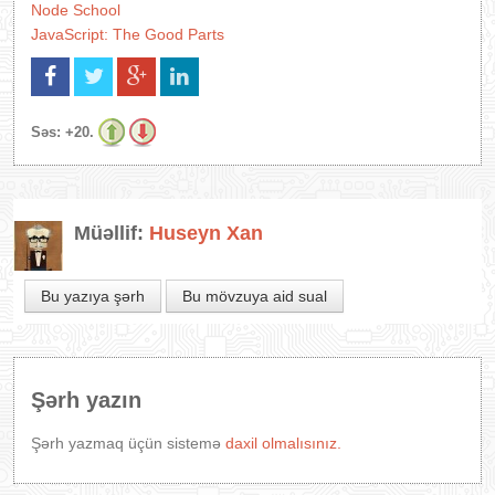
Node School
JavaScript: The Good Parts
Səs:
+20.
Müəllif:
Huseyn Xan
Bu yazıya şərh
Bu mövzuya aid sual
Şərh yazın
Şərh yazmaq üçün sistemə
daxil olmalısınız.