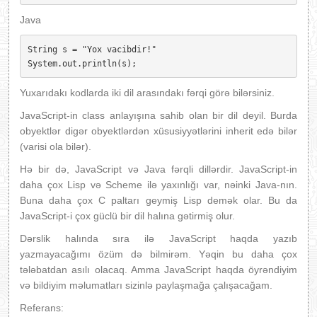
Java
String s = "Yox vacibdir!"  

Yuxarıdakı kodlarda iki dil arasındakı fərqi görə bilərsiniz.
JavaScript-in class anlayışına sahib olan bir dil deyil. Burda
obyektlər digər obyektlərdən xüsusiyyətlərini inherit edə bilər
(varisi ola bilər).
Hə bir də, JavaScript və Java fərqli dillərdir. JavaScript-in
daha çox Lisp və Scheme ilə yaxınlığı var, nəinki Java-nın.
Buna daha çox C paltarı geymiş Lisp demək olar. Bu da
JavaScript-i çox güclü bir dil halına gətirmiş olur.
Dərslik halında sıra ilə JavaScript haqda yazıb
yazmayacağımı özüm də bilmirəm. Yəqin bu daha çox
tələbatdan asılı olacaq. Amma JavaScript haqda öyrəndiyim
və bildiyim məlumatları sizinlə paylaşmağa çalışacağam.
Referans: