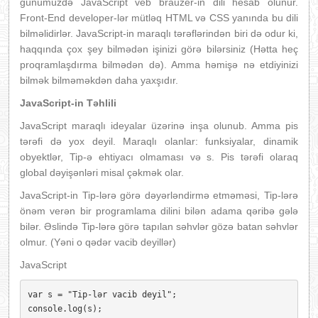
günümüzdə JavaScript veb brauzer-in dili hesab olunur.
Front-End developer-lər mütləq HTML və CSS yanında bu dili
bilməlidirlər. JavaScript-in maraqlı tərəflərindən biri də odur ki,
haqqında çox şey bilmədən işinizi görə bilərsiniz (Hətta heç
proqramlaşdırma bilmədən də). Amma həmişə nə etdiyinizi
bilmək bilməməkdən daha yaxşıdır.
JavaScript-in Təhlili
JavaScript maraqlı ideyalar üzərinə inşa olunub. Amma pis
tərəfi də yox deyil. Maraqlı olanlar: funksiyalar, dinamik
obyektlər, Tip-ə ehtiyacı olmaması və s. Pis tərəfi olaraq
global dəyişənləri misal çəkmək olar.
JavaScript-in Tip-lərə görə dəyərləndirmə etməməsi, Tip-lərə
önəm verən bir programlama dilini bilən adama qəribə gələ
bilər. Əslində Tip-lərə görə tapılan səhvlər gözə batan səhvlər
olmur. (Yəni o qədər vacib deyillər)
JavaScript
var s = "Tip-lər vacib deyil";  
