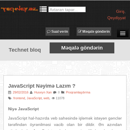
Giriş
,
Qeydiyyat
Sual verin
Məqalə göndərin
SUAL-CAVAB
Məqalə göndərin
Technet bloq
TECHNET TV
MƏQALƏLƏR
İŞ ELANLARI
TƏDBİRLƏR
JavaScript Nəyimə Lazım ?
PROQRAMLAR
29/02/2016
Huseyn Xan
:
Proqramlaşdırma
:
:
: 0
frontend
JavaScript
web
11078
:
,
,
,
AVADANLIQLAR
IT LÜĞƏT
Niyə JavaScript
XƏBƏRLƏR
JavaScript hal-hazırda veb sahəsində işləmək istəyən gənclər
tərəfindən öyrənilməsi vacib olan bir dildir. Ən azından