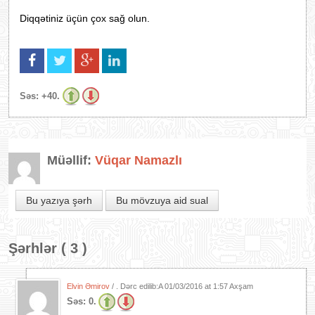
Diqqətiniz üçün çox sağ olun.
Səs:
+40.
Müəllif:
Vüqar Namazlı
Bu yazıya şərh
Bu mövzuya aid sual
Şərhlər ( 3 )
Elvin Əmirov
/ . Dərc edilib:A
01/03/2016 at 1:57 Axşam
Səs:
0.