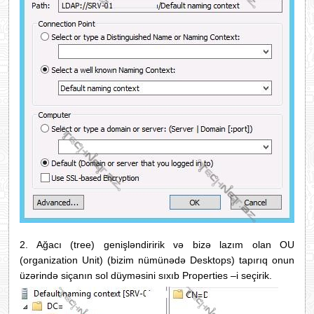
2.
Ağaсı (tree) genişləndiririk və bizə lazım olan OU
(organization Unit) (bizim nümünədə Desktops) tapırıq onun
üzərində siçanın sol düyməsini sıxıb Properties –i seçirik.