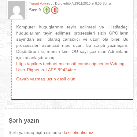
Turqut Vəliyev
/ . Dərc edilib:A
23/11/2016 at 8:50 Səhər
Səs:
0.
Kompüter hüquqlarının təyin edilməsi və İstifadəçi
hüquqlarının təyin edilməsi prosessləri sizin GPO`ların
sayından asılı olaraq cansıxıcı və uzun ola bilər. Bu
prossessləri asanlaşdırmaq üçün, bu scripti yazmışam.
Düşünürəm ki, mənim kimi OU sayı çox olan Adminlərin
işini asanlaşdıracaq.
https://gallery.technet.microsoft.com/scriptcenter/Adding-
User-Rights-in-LAPS-99424fec
Cavab yazmaq üçün daxil olun
Şərh yazın
Şərh yazmaq üçün sistemə
daxil olmalısınız.