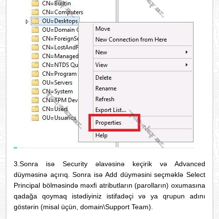
3.Sonra isə Security əlavəsinə keçirik və Advanced
düyməsinə açırıq. Sonra isə Add düyməsini seçməklə Select
Principal bölməsində məxfi atributların (parolların) oxumasına
qadağa qoymaq istədiyiniz istifadəçi və ya qrupun adını
göstərin (misal üçün, domain\Support Team).