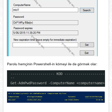
Parolu həmçinin Powershell-in köməyi ilə də görmək olar:
---------------------- KOD --------------------
--
Get-AdmPwdPassword -ComputerName <computername>