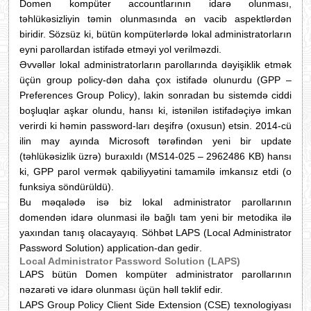
Domen kompüter accountlar
ının idarə olunması,
təhlükəsizliyin təmin olunmasında ən vacib aspektlərdən
biridir. Sözsüz ki, bütün kompüterlərdə lokal administratorların
eyni parollardan istifadə etməyi yol verilməzdi.
Əvvəllər lokal administratorların parollarında dəyişiklik etmək
üçün group policy-dən daha çox istifadə olunurdu (GPP –
Preferences Group Policy), lakin sonradan bu sistemdə ciddi
boşluqlar aşkar olundu, hansı ki, istənilən istifadəçiyə imkan
verirdi ki həmin password-ları deşifrə (oxusun) etsin. 2014-cü
ilin may ayında Microsoft tərəfindən yeni bir update
(təhlükəsizlik üzrə) buraxıldı (MS14-025 – 2962486 KB) hansı
ki, GPP parol vermək qabiliyyətini tamamilə imkansız etdi (o
funksiya söndürüldü).
Bu məqalədə isə biz lokal administrator parollarının
domendən idarə olunmasi ilə bağlı tam yeni bir metodika ilə
yaxından tanış olacayayıq.
Söhbət LAPS (Local Administrator
Password Solution)
application-dan
gedir
.
Local Administrator Password Solution (LAPS)
LAPS bütün Domen kompüter administrator parollarının
nəzarəti və idarə olunması üçün həll təklif edir.
LAPS Group Policy Client Side Extension (CSE) texnologiyası