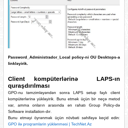
Password_Administrador_Local policy-ni OU Desktops-a
linkləyirik.
Client kompüterlərinə LAPS-ın
quraşdırılması
GPO-nu təmzimləyəndən sonra LAPS setup faylı client
kompüterlərinə yükləyirik. Bunu etmək üçün bir neçə metod
var, amma onların arasında ən rahatı Group Policy-də
Software installation-d
ır
.
Bunu etməyi öyrənmək üçün növbəti səhifəyə keçid edin:
GPO ilə proqramlarin yüklənməsi | TechNet.Az