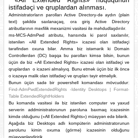
«All Extended Rights
»
hüququnun
istifadəçi ve qruplardan alınması.
Administratorların parolları Active Directory-də aydın (plain
text) şəkildə saxlanaçaq, ora giriş Active Directory
atributlarının məxfilik mexanizmi vasitəsi ilə məhdudlaşdırılır.
ms-MCS-AdmPwd atributu, hansında ki parol saxlanılır,
istənilən «All Extended Rights
»
icazəsi olan istifadəçi
tərəfindən oxuna bilər.
Amma biz istəmərik ki Domain
Controllerdən (DC) başqa bu parolları kimsə bilsin, bunun
üçün də biz «All Extended Rights» icazəsi olan istifadəçi ve
qruplardan o icazəni almalıyıq. Bunu etmək üçün biz ilk öncə
o icazəyə malik olan istifadəçi ve qrupları təyir etməliyik.
Bunun üçün sadə bir powershell komandası mövcuddur:
Find-AdmPwdExtendedRights -Identity Desktops | Format-
Table ExtendedRightHolders
Bu komanda vasitəsi ilə biz istənilən computer və yaxud
serverin addministratorunun paroluna baxmaq icazəsinin
kimdə olduğunu (
«All Extended Rights»
) müəyyən edə bilərik.
Aşağıda biz Desktops adlı kompüterin administratorunun
parolunu kimin oxuma (görmə) icazəsinin olduğunu
müəyyənləşdiririk.