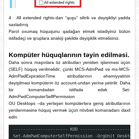
4.
All extended rights-dan “quşu” silirik və dəyişikliyi yadda
saxladırıq.
Parol oxumaq hüququnu qadağan etmək istədiyiniz bütün
istifadəçi və qruplara analoji şəkildə dəyişiklik etməlisiniz.
Kompüter hüquqlarının təyin edilməsi.
Daha sonra maşınlara öz atributları yenidən işlənməsi üçün
(SELF) hüquq verilməlidir, çünki MCS-AdmPwd və ms-MCS-
AdmPwdExpirationTime atributlarının əhəmiyyətinin
dəyişilməsi kompüterin öz account-undan yerinə yetirilir. Daha
bir komandadan istifadə edək Set-
AdmPwdComputerSelfPermission
OU Desktops –da yerləşən kompüterlərə geniş atributlarının
yenilənməsinə hüquq vermək üçün növbəti komanadanı daxil
edin:
---------------------- KOD ----------------------
Set-AdmPwdComputerSelfPermission -OrgUnit Desktops