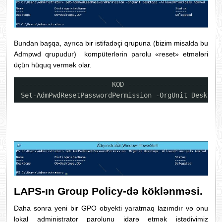
Bundan başqa, ayrıca bir istifadəçi qrupuna (bizim misalda bu
Admpwd qrupudur) kompüterlərin parolu «reset» etmələri
üçün hüquq vermək olar.
---------------------- KOD ----------------------
Set-AdmPwdResetPasswordPermission -OrgUnit Desktop
LAPS-ın Group Policy-də köklənməsi.
Daha sonra yeni bir GPO obyekti yaratmaq lazımdır və onu
lokal administrator parolunu idarə etmək istədiyimiz