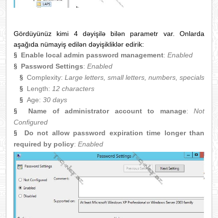
Gördüyünüz kimi 4 dəyişilə bilən parametr var. Onlarda
aşağıda nümayiş edilən dəyişikliklər edirik:
Enable local admin password management
:
Enabled
§
Password Settings
:
Enabled
§
Complexity:
Large letters, small letters, numbers, specials
§
Length:
12 characters
§
Age:
30 days
§
Name of administrator account to manage
:
Not
§
Configured
Do not allow password expiration time longer than
§
required by policy
:
Enabled