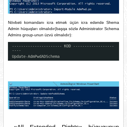
Növbəti komandanı icra etmək üçün icra edəndə Shema
Admin hüquqları olmalıdır(başqa sözlə Administrator Schema
Admins group-unun üzvü olmalıdır):
---------------------- KOD ------------------
----
Update-AdmPwdADSchema