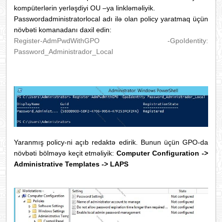
kompüterlərin yerləşdiyi OU –ya linkləməliyik.
Passwordadministratorlocal adı ilə olan policy yaratmaq üçün
növbəti komanadanı daxil edin:
Register-AdmPwdWithGPO -GpoIdentity:
Password_Administrador_Local
Yaranmış policy-ni açıb redaktə edirik. Bunun üçün GPO-da
növbəti bölməyə keçit etməliyik:
Computer Configuration ->
Administrative Templates -> LAPS