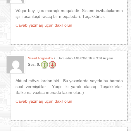
Vüqar bəy, çox maraqlı məqalədir. Sistem inzibatçılarının
işini asanlaşdıracaq bir məqalədəri. Təşəkkürlər.
Cavab yazmaq üçün daxil olun
Murad Adıgözəlov
/ . Dərc edilib:A
01/03/2016 at 3:01 Axşam
Səs:
0.
Aktual mövzulardan biri. Bu yaxınlarda saytda bu barədə
sual vermişdilər. Yəqin ki yaralı olacaq. Təşəkkürlər.
Bəlkə nə vaxtsa mənədə lazım olar.:)
Cavab yazmaq üçün daxil olun