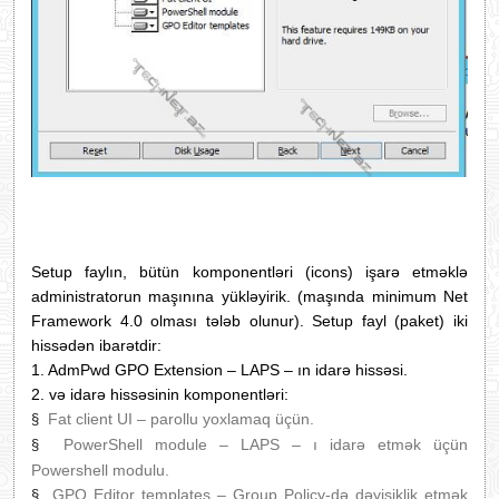
Setup faylın, bütün komponentləri (icons) işarə etməklə
administratorun maşınına yükləyirik. (ma
şında
minimum Net
Framework 4.0 olması tələb olunur). Setup fayl (paket) iki
hissədən ibarətdir:
1. AdmPwd GPO Extension – LAPS – ın idarə hissəsi.
2.
v
ə idarə hissəsinin komponentləri:
Fat client UI –
parollu yoxlamaq üçün.
§
PowerShell module – LAPS – ı idarə etmək üçün
§
Powershell modulu.
GPO Editor templates –
Group Policy-də dəyişiklik etmək
§