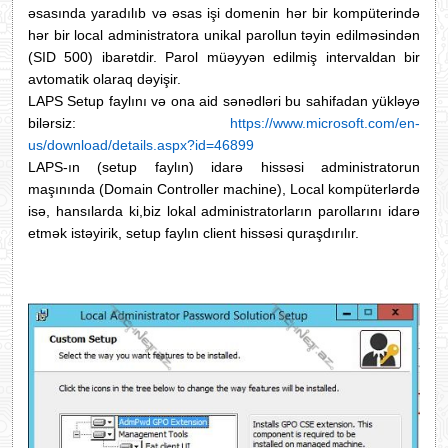
əsasında yaradılıb və əsas işi domenin hər bir kompüterində
hər bir local administratora unikal parollun təyin edilməsindən
(SID 500) ibarətdir. Parol müəyyən edilmiş intervaldan bir
avtomatik olaraq dəyişir.
LAPS Setup faylını və ona aid sənədləri bu sahifadan yükləyə
bilərsiz:
https://www.microsoft.com/en-
us/download/details.aspx?id=46899
LAPS-ın (setup faylın) idarə hissəsi administratorun
maşınında (Domain Controller machine), Local kompüterlərdə
isə, hansılarda ki,biz lokal administratorların parollarını idarə
etmək istəyirik, setup faylın client hissəsi quraşdırılır.