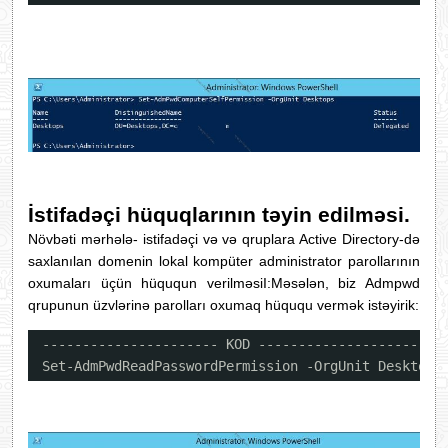
İstifadəçi hüquqlarının təyin edilməsi.
Növbəti mərhələ- istifadəçi və və qruplara Active Directory-də
saxlanılan domenin lokal kompüter administrator parollarının
oxumaları üçün hüququn verilməsiI:Məsələn, biz Admpwd
qrupunun üzvlərinə parolları oxumaq hüququ vermək istəyirik:
---------------------- KOD ----------------------
Set-AdmPwdReadPasswordPermission -OrgUnit Desktops