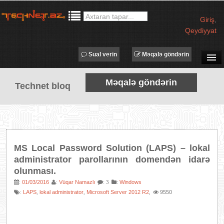
Giriş
,
Qeydiyyat
Sual verin
Məqalə göndərin
SUAL-CAVAB
Məqalə göndərin
Technet bloq
TECHNET TV
MƏQALƏLƏR
İŞ ELANLARI
TƏDBİRLƏR
MS Local Password Solution (LAPS) – lokal
PROQRAMLAR
administrator parollarının domendən idarə
olunması.
AVADANLIQLAR
01/03/2016
Vüqar Namazlı
:
Windows
:
:
: 3
IT LÜĞƏT
LAPS
lokal administrator
Microsoft Server 2012 R2
9550
:
,
,
,
XƏBƏRLƏR