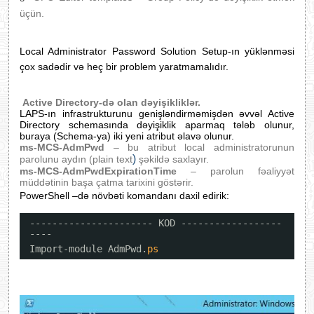
üçün.
Local Administrator Password Solution Setup-
ın yüklənməsi
çox sadədir və heç bir problem yaratmamalıdır.
Active Directory-də olan dəyişikliklər.
LAPS-ın infrastrukturunu genişləndirməmişdən əvvəl Active
Directory schemasında dəyişiklik aparmaq tələb olunur,
buraya (Schema-ya) iki yeni atribut əlavə olunur.
ms-MCS-AdmPwd
– bu atribut local administratorunun
)
parolunu
aydın (plain text
şəkildə saxlayır.
ms-MCS-AdmPwdExpirationTime
– parolun fəaliyyət
müddətinin başa çatma tarixini göstərir.
PowerShell –də n
övbəti komandanı daxil edirik:
---------------------- KOD ------------------
----
Import-module AdmPwd.
ps