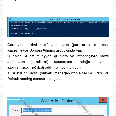
Gördüyünüz kimi məxfi atributların (parolların) oxunması
icazəsi təkcə Domain Admins group-unda var.
O halda ki siz müəyyən qruplara və istifadəçilərə məxfi
atributların (parolların) oxumasına qadağa qoymaq
istəyirsinizsə – növbəti addımları yerinə yetirin:
1. ADSIEdit açın (server manager-
>tools->ADSI Edit)
və
Default naming context-ə qoşulun.