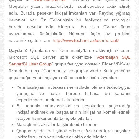
Məqalələr yazın, müzakirələrdə, sual-cavabda aktiv iştirak
edin. Burada peşəkar inkişaf imkanları var. Reytinq yığmaq
imkanları var. Öz CV-lərinizdə bu fəaliyyət və reytinqlər
barədə qeydlər edə bilərsiniz. Bu sizin CV-nız üçün
əvəzolunmaz üstünlükdür. Nümunə üçün öz profilimi
nəzərinizə çatdırıram:
http://www.technet.az/user/x-rauf/
Qayda 2
. Qruplarda və “Community”lərdə aktiv iştirak edin.
Microsoft SQL Server üzrə ölkəmizdə
“Azerbaijan SQL
Server/BI User Group”
qrupu fəaliyyət göstərir. Digər VBİS-lər
üzrə də bir neçə “Community” və qruplar vardır. Bu təşəbbüsə
qoşulmağın yeni başlayan mütəxəssislər üçün faydaları:
Yeni başlayan mütəxəssislər istifadə olunan texnologiya,
yanaşma və həlləri barədə birbaşa bu sahənin
expertlərindən məlumat ala bilərlər.
Bu sahənin mütəxəssisləri və peşəkarları, peşəkarlığı
inkişaf etdirmək və başqalarının inkişafına kömək etmək
istəyən həmkarları ilə tanış ola bilərlər.
Maraqlı müzakirələrdə iştirak edə bilərlər.
Qrupun işində fəal iştirak edərək, özlərinin fərdi peşəkar
inkişafları üçün yeni imkanlar əldə edə bilərlər.