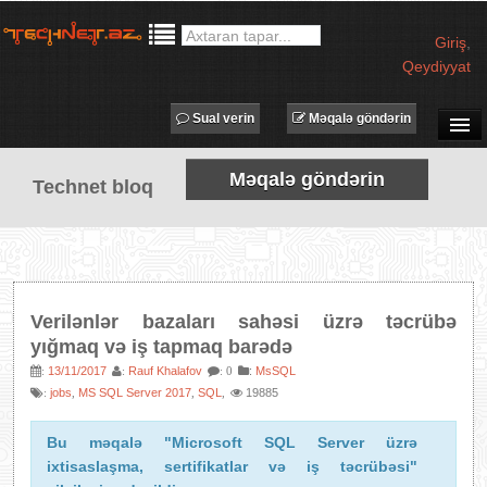
Giriş
,
Qeydiyyat
Sual verin
Məqalə göndərin
SUAL-CAVAB
Məqalə göndərin
Technet bloq
TECHNET TV
MƏQALƏLƏR
İŞ ELANLARI
TƏDBİRLƏR
Verilənlər bazaları sahəsi üzrə təcrübə
PROQRAMLAR
yığmaq və iş tapmaq barədə
AVADANLIQLAR
13/11/2017
Rauf Khalafov
:
MsSQL
:
:
: 0
jobs
MS SQL Server 2017
SQL
19885
:
,
,
,
IT LÜĞƏT
XƏBƏRLƏR
Bu məqalə "Microsoft SQL Server üzrə
ixtisaslaşma, sertifikatlar və iş təcrübəsi"