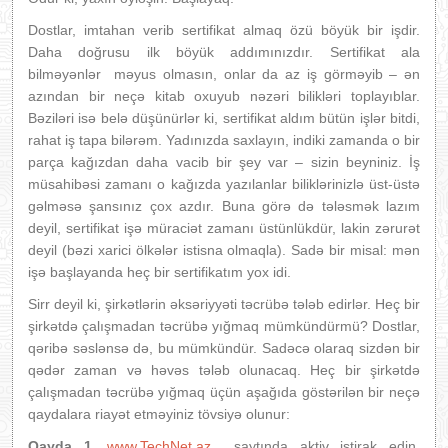
Dostlar, imtahan verib sertifikat almaq özü böyük bir işdir.
Daha doğrusu ilk böyük addımınızdır. Sertifikat ala
bilməyənlər məyus olmasın, onlar da az iş görməyib – ən
azından bir neçə kitab oxuyub nəzəri bilikləri toplayıblar.
Bəziləri isə belə düşünürlər ki, sertifikat aldım bütün işlər bitdi,
rahat iş tapa bilərəm. Yadınızda saxlayın, indiki zamanda o bir
parça kağızdan daha vacib bir şey var – sizin beyniniz. İş
müsahibəsi zamanı o kağızda yazılanlar biliklərinizlə üst-üstə
gəlməsə şansınız çox azdır. Buna görə də tələsmək lazım
deyil, sertifikat işə müraciət zamanı üstünlükdür, lakin zərurət
deyil (bəzi xarici ölkələr istisna olmaqla). Sadə bir misal: mən
işə başlayanda heç bir sertifikatım yox idi.
Sirr deyil ki, şirkətlərin əksəriyyəti təcrübə tələb edirlər. Heç bir
şirkətdə çalışmadan təcrübə yığmaq mümkündürmü? Dostlar,
qəribə səslənsə də, bu mümkündür. Sadəcə olaraq sizdən bir
qədər zaman və həvəs tələb olunacaq. Heç bir şirkətdə
çalışmadan təcrübə yığmaq üçün aşağıda göstərilən bir neçə
qaydalara riayət etməyiniz tövsiyə olunur:
Qayda 1.
www.TechNet.az
saytında aktiv iştirak edin.