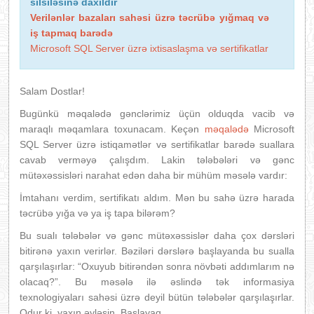
silsiləsinə daxildir
Verilənlər bazaları sahəsi üzrə təcrübə yığmaq və
iş tapmaq barədə
Microsoft SQL Server üzrə ixtisaslaşma və sertifikatlar
Salam Dostlar!
Bugünkü məqalədə gənclərimiz üçün olduqda vacib və
maraqlı məqamlara toxunacam. Keçən
məqalədə
Microsoft
SQL Server üzrə istiqamətlər və sertifikatlar barədə suallara
cavab verməyə çalışdım. Lakin tələbələri və gənc
mütəxəssisləri narahat edən daha bir mühüm məsələ vardır:
İmtahanı verdim, sertifikatı aldım. Mən bu sahə üzrə harada
təcrübə yığa və ya iş tapa bilərəm?
Bu sualı tələbələr və gənc mütəxəssislər daha çox dərsləri
bitirənə yaxın verirlər. Bəziləri dərslərə başlayanda bu sualla
qarşılaşırlar: “Oxuyub bitirəndən sonra növbəti addımlarım nə
olacaq?”. Bu məsələ ilə əslində tək informasiya
texnologiyaları sahəsi üzrə deyil bütün tələbələr qarşılaşırlar.
Odur ki, yaxın əyləşin. Başlayaq.