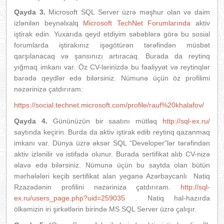
Qayda 3.
Microsoft SQL Server üzrə məşhur olan və daim
izlənilən beynəlxalq
Microsoft TechNet Forumlarında
aktiv
iştirak edin. Yuxarıda qeyd etdiyim səbəblərə görə bu sosial
forumlarda iştirakınız işəgötürən tərəfindən müsbət
qarşılanacaq və şansınızı artıracaq. Burada da reytinq
yığmaq imkanı var. Öz CV-lərinizdə bu fəaliyyət və reytinqlər
barədə qeydlər edə bilərsiniz. Nümunə üçün öz profilimi
nəzərinizə çatdırıram:
https://social.technet.microsoft.com/profile/rauf%20khalafov/
Qayda 4.
Gününüzün bir saatını mütləq
http://sql-ex.ru/
saytında keçirin. Burda da aktiv iştirak edib reytinq qazanmaq
imkanı var. Dünya üzrə əksər SQL “Developer”lər tərəfindən
aktiv izlənilir və istifadə olunur. Burada sertifikat alıb CV-nizə
əlavə edə bilərsiniz. Nümunə üçün bu saytda olan bütün
mərhələləri keçib sertifikat alan yeganə Azərbaycanlı Natiq
Rzazədənin profilini nəzərinizə çatdırıram.
http://sql-
ex.ru/users_page.php?uid=259035
. Natiq hal-hazırda
ölkəmizin iri şirkətlərin birində MS SQL Server üzrə çalışır.