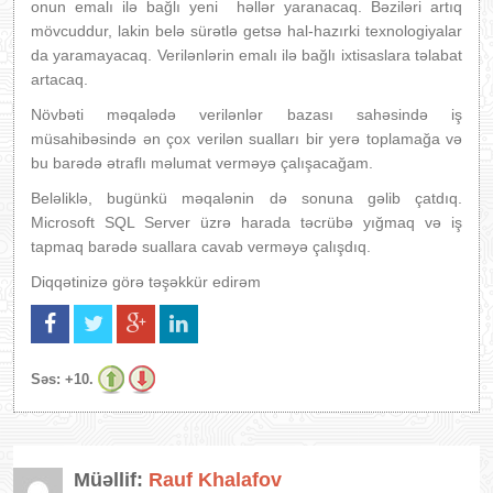
onun emalı ilə bağlı yeni həllər yaranacaq. Bəziləri artıq
mövcuddur, lakin belə sürətlə getsə hal-hazırki texnologiyalar
da yaramayacaq. Verilənlərin emalı ilə bağlı ixtisaslara təlabat
artacaq.
Növbəti məqalədə verilənlər bazası sahəsində iş
müsahibəsində ən çox verilən sualları bir yerə toplamağa və
bu barədə ətraflı məlumat verməyə çalışacağam.
Beləliklə, bugünkü məqalənin də sonuna gəlib çatdıq.
Microsoft SQL Server üzrə harada təcrübə yığmaq və iş
tapmaq barədə suallara cavab verməyə çalışdıq.
Diqqətinizə görə təşəkkür edirəm
Səs:
+10.
Müəllif:
Rauf Khalafov