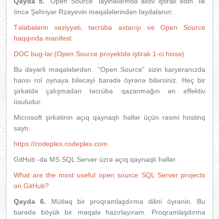
Qayda 5.
“Open Source” layihələrində aktiv iştirak edin. İlk
öncə Şəhriyar Rzayevin məqalələrindən faydalanın:
Tələbələrin vəziyyəti, təcrübə axtarışı və Open Source
haqqında manifest
DOC bug-lar.(Open Source proyektdə iştirak 1-ci hissə)
Bu dəyərli məqalələrdən “Open Source” sizin karyeranızda
hansı rol oynaya biləcəyi barədə öyrənə bilərsiniz. Heç bir
şirkətdə çalışmadan təcrübə qazanmağın ən effektiv
üsuludur.
Microsoft şirkətinin açıq qaynaqlı həllər üçün rəsmi hostinq
saytı:
https://codeplex.codeplex.com
GitHub -da MS SQL Server üzrə açıq qaynaqlı həllər.
What are the most useful open source SQL Server projects
on GitHub?
Qayda 6.
Mütləq bir proqramlaşdırma dilini öyrənin. Bu
barədə böyük bir məqalə hazırlayıram. Proqramlaşdırma