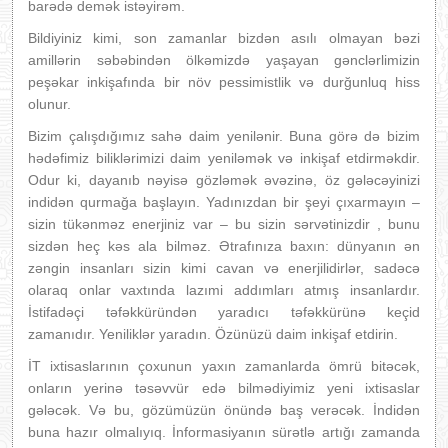
barədə demək istəyirəm.
Bildiyiniz kimi, son zamanlar bizdən asılı olmayan bəzi
amillərin səbəbindən ölkəmizdə yaşayan gənclərlimizin
peşəkar inkişafında bir növ pessimistlik və durğunluq hiss
olunur.
Bizim çalışdığımız sahə daim yenilənir. Buna görə də bizim
hədəfimiz biliklərimizi daim yeniləmək və inkişaf etdirməkdir.
Odur ki, dayanıb nəyisə gözləmək əvəzinə, öz gələcəyinizi
indidən qurmağa başlayın. Yadınızdan bir şeyi çıxarmayın –
sizin tükənməz enerjiniz var – bu sizin sərvətinizdir , bunu
sizdən heç kəs ala bilməz. Ətrafınıza baxın: dünyanın ən
zəngin insanları sizin kimi cavan və enerjilidirlər, sadəcə
olaraq onlar vaxtında lazımi addımları atmış insanlardır.
İstifadəçi təfəkküründən yaradıcı təfəkkürünə keçid
zamanıdır. Yeniliklər yaradın. Özünüzü daim inkişaf etdirin.
İT ixtisaslarının çoxunun yaxın zamanlarda ömrü bitəcək,
onların yerinə təsəvvür edə bilmədiyimiz yeni ixtisaslar
gələcək. Və bu, gözümüzün önündə baş verəcək. İndidən
buna hazır olmalıyıq. İnformasiyanın sürətlə artığı zamanda