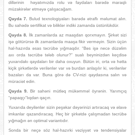
dillərinin həyatımızda rolu və faydaları barədə maraqlı
müzakirələr etməyə çalışacağam.
Qayda 7.
Bulud texnologiyaları barədə ətraflı məlumat alın.
Bu sahədə sertifikat və biliklər indiki zamanda üstünlükdür.
Qayda 8.
İlk zamanlarda az maaşdan qorxmayın. Şirkət sizi
işə götürürsə ilk zamanlarda maaşa fikir verməyin. Sizin üçün
hal-hazırda əsas təcrübə yığmaqdır. “Bəs işə necə düzəlim
axı orda təcrübə tələb olunur?” sualı beyninizdən keçdisə
yuxarıdakı qaydaları bir daha oxuyun. Bütün iri, orta və hətta
kiçik şirkətlərdə verilənlər var və burdan anlaşılır ki, verilənlər
bazaları da var. Buna görə də CV-nizi qaydasına salın və
müraciət edin.
Qayda 9.
Bir sahəni mütləq mükəmməl öyrənin. Yarımçıq
“papaqçı”lıqdan qaçın.
Yuxarıda deyilənlər sizin peşəkar dəyərinizi artıracaq və əlavə
imkanlar qazandıracaq. Heç bir şirkətdə çalışmadan təcrübə
yığmağın ən optimal variantıdır.
Sonda bir neçə söz hal-hazırki vəziyyət və tendensiyalar