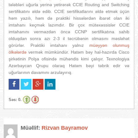
tələbləri uğurla yerinə yetirərək CCIE Routing and Switching
sertifikatını əldə edib. CCIE sertifikatlarını əldə etmək üçün
həm yazılı, həm də praktiki hissələrdən ibarət olan iki
imtahanı keçmək lazımdır. Bir çox mütəxəssislər CCIE
imtahanını verməzdən öncə CCNP sertifikatına sahib
olduqdan sonra azı 2-3 il təcrübənin olmasını məsləhət
görürlər. Praktiki imtahanı yalnız
müəyyən olunmuş
ölkələrdə
vermək mümkündür. Hatəm bəy hal-hazırda Cisco
şirkətinin Polşa ofisində mühəndis kimi çalışır. Texnologiya
Azərbaycan Qrupu olaraq Hatəm bəyi təbrik edir və
uğurlarının davamını arzulayırıq.
Səs:
0.
Müəllif:
Rizvan Bayramov