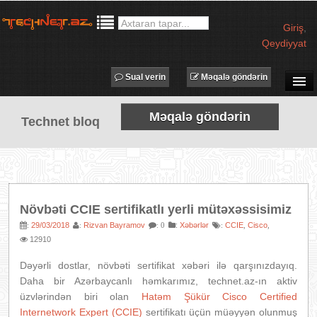
Giriş
,
Qeydiyyat
Sual verin
Məqalə göndərin
SUAL-CAVAB
Məqalə göndərin
Technet bloq
TECHNET TV
MƏQALƏLƏR
İŞ ELANLARI
TƏDBİRLƏR
Növbəti CCIE sertifikatlı yerli mütəxəssisimiz
PROQRAMLAR
29/03/2018
Rizvan Bayramov
:
Xəbərlər
CCIE
Cisco
:
:
: 0
:
,
,
12910
AVADANLIQLAR
IT LÜĞƏT
Dəyərli dostlar, növbəti sertifikat xəbəri ilə qarşınızdayıq.
Daha bir Azərbaycanlı həmkarımız, technet.az-ın aktiv
XƏBƏRLƏR
üzvlərindən biri olan
Hatəm Şükür
Cisco Certified
Internetwork Expert (CCIE)
sertifikatı üçün müəyyən olunmuş