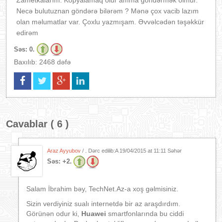
Zametkalarım. Kopyalamaq olur amma göndərmək olmur.
Necə bulutuznan göndərə bilərəm ? Mənə çox vacib lazım
olan məlumatlar var. Çoxlu yazmışam. Əvvəlcədən təşəkkür
edirəm
Səs:
0.
Baxılıb: 2468 dəfə
Cavablar ( 6 )
Araz Ayyubov
/ . Dərc edilib:A
19/04/2015 at 11:11 Səhər
Səs:
+2.
Salam İbrahim bəy, TechNet.Az-a xoş gəlmisiniz.
Sizin verdiyiniz sualı internetdə bir az araşdırdım.
Görünən odur ki,
Huawei
smartfonlarında bu ciddi