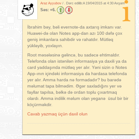
Araz Ayyubov
/ . Dərc edilib:A
19/04/2015 at 4:30 Axşam
Səs:
+6.
İbrahim bəy, bəli evernote-da axtarış imkanı var.
Huawei-də olan Notes app-dan azı 100 dəfə çox
geniş imkanlara sahibdir və rahatdır. Mütləq
yükləyib, yoxlayın.
Root məsələsinə gəlincə, bu sadəcə ehtimaldır.
Telefonda olan istənilən informasiya ya daxili ya da
card yaddaşında mütləq yer alır. Yəni sizin o Notes
App-ının içindəki informasiya da hardasa telefonda
yer alır. Amma harda nə formadadır? bu barədə
məlumat tapa bilmədim. Əgər saxladığını yer və
fayllar tapılsa, bəlkə də ordan toplu çıxartmaq
olardı. Amma indilik məlum olan yeganə üsul bir bir
köçürməkdir.
Cavab yazmaq üçün daxil olun