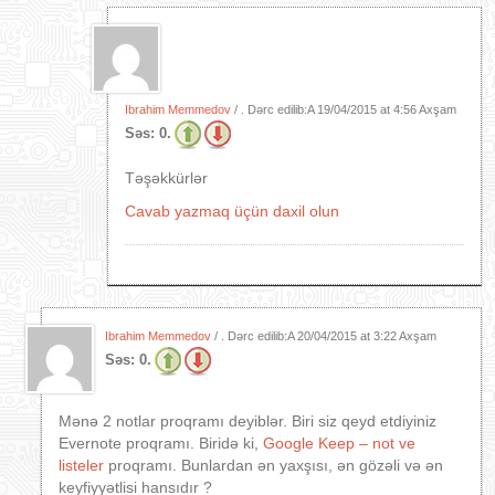
Ibrahim Memmedov
/ . Dərc edilib:A
19/04/2015 at 4:56 Axşam
Səs:
0.
Təşəkkürlər
Cavab yazmaq üçün daxil olun
Ibrahim Memmedov
/ . Dərc edilib:A
20/04/2015 at 3:22 Axşam
Səs:
0.
Mənə 2 notlar proqramı deyiblər. Biri siz qeyd etdiyiniz
Evernote proqramı. Biridə ki,
Google Keep – not ve
listeler
proqramı. Bunlardan ən yaxşısı, ən gözəli və ən
keyfiyyətlisi hansıdır ?