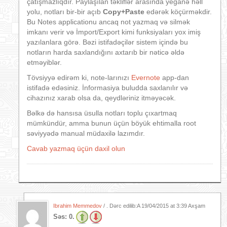
çatışmazlıqdır. Paylaşılan təkliflər arasında yeganə həll
yolu, notları bir-bir açıb
Copy+Paste
edərək köçürməkdir.
Bu Notes applicationu ancaq not yazmaq və silmək
imkanı verir və İmport/Export kimi funksiyaları yox imiş
yazılanlara görə. Bəzi istifadəçilər sistem içində bu
notların harda saxlandığını axtarıb bir nəticə əldə
etməyiblər.
Tövsiyyə edirəm ki, note-larınızı
Evernote
app-dan
istifadə edəsiniz. İnformasiya buludda saxlanılır və
cihazınız xarab olsa da, qeydləriniz itməyəcək.
Bəlkə də hansısa üsulla notları toplu çıxartmaq
mümkündür, amma bunun üçün böyük ehtimalla root
səviyyədə manual müdaxilə lazımdır.
Cavab yazmaq üçün daxil olun
Ibrahim Memmedov
/ . Dərc edilib:A
19/04/2015 at 3:39 Axşam
Səs:
0.