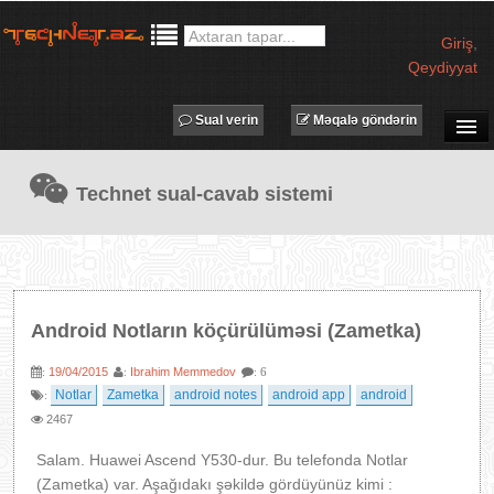
Giriş
,
Qeydiyyat
Sual verin
Məqalə göndərin
SUAL-CAVAB
Technet sual-cavab sistemi
TECHNET TV
MƏQALƏLƏR
İŞ ELANLARI
TƏDBİRLƏR
Android Notların köçürülüməsi (Zametka)
PROQRAMLAR
19/04/2015
Ibrahim Memmedov
:
:
: 6
AVADANLIQLAR
Notlar
Zametka
android notes
android app
android
:
IT LÜĞƏT
2467
XƏBƏRLƏR
Salam. Huawei Ascend Y530-dur. Bu telefonda Notlar
(Zametka) var. Aşağıdakı şəkildə gördüyünüz kimi :