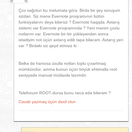
Çox sağolun bu məlumata görə. Birdə bir şey soruşum
sizdən. Siz mənə Evernote proqramının bütün
funksiyalarını deyə bilərsiz ? Evernote haqqda. Axtarış
sistemi var Evernote proqramında ? Yəni mənim çoxlu
notlarım var. Evernote bir-bir yükləyəndən sonra
istədiyim not üçün axtarış edib tapa biləcəm. Axtarış yeri
var ? Birdəki siz qeyd etmisiz ki :
Bəlkə də hansısa üsulla notları toplu çıxartmaq
mümkündür, amma bunun üçün böyük ehtimalla root
səviyyədə manual müdaxilə lazımdır.
Telefonum ROOT-dursa bunu necə edə bilərəm ?
Cavab yazmaq üçün daxil olun