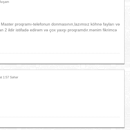
 Axşam
Master proqramı-telefonun donmasının,lazımsız köhnə fayları və
n 2 ildir istifadə edirəm və çox yaxşı proqramdır.mənim fikrimcə
at 1:57 Səhər