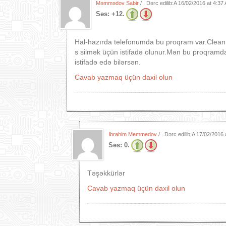
Məmmədov Sabir
/ . Dərc edilib:A
16/02/2016 at 4:37
Səs:
+12.
Hal-hazırda telefonumda bu proqram var.Clean 
s silmək üçün istifadə olunur.Mən bu proqramda
istifadə edə bilərsən.
Cavab yazmaq üçün daxil olun
Ibrahim Memmedov
/ . Dərc edilib:A
17/02/2016 
Səs:
0.
Təşəkkürlər
Cavab yazmaq üçün daxil olun