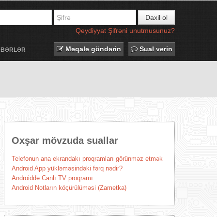
Daxil ol
Qeydiyyat
Şifrəni unutmusunuz?
Məqalə göndərin
Sual verin
ƏBƏRLƏR
Oxşar mövzuda suallar
Telefonun ana ekrandakı proqramları görünməz etmək
Android App yükləməsindəki fərq nədir?
Androiddə Canlı TV proqramı
Android Notların köçürülüməsi (Zametka)