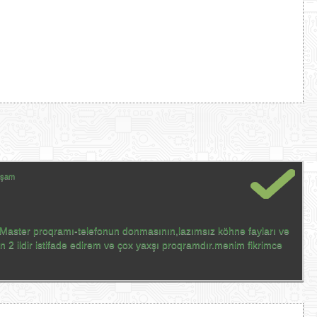
xşam
Master proqramı-telefonun donmasının,lazımsız köhnə fayları və
 2 ildir istifadə edirəm və çox yaxşı proqramdır.mənim fikrimcə