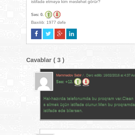
istifadə etməyə kim məsləhət görür?
Səs:
0.
Baxılıb: 1977 dəfə
Cavablar ( 3 )
Məmmədov Sabir
/ . Dərc edilib:
16/02/2016 at 4:37 A
Səs:
+12.
Hal-hazırda telefonumda bu proqram var.Clean 
s silmək üçün istifadə olunur.Mən bu proqramdan
istifadə edə bilərsən.