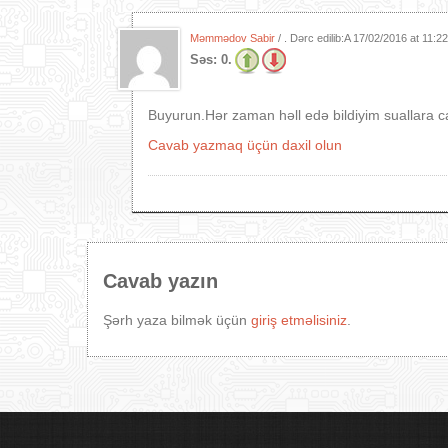
Məmmədov Sabir
/ . Dərc edilib:A
17/02/2016 at 11:2
Səs:
0.
Buyurun.Hər zaman həll edə bildiyim suallara 
Cavab yazmaq üçün daxil olun
Cavab yazın
Şərh yaza bilmək üçün
giriş etməlisiniz
.