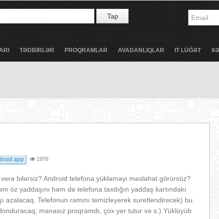
Tap
ARI
TƏDBİRLƏR
PROQRAMLAR
AVADANLIQLAR
IT LÜĞƏT
X
droid app
1976
rə bilərsiz? Android telefona yükləməyi məsləhət görürsüz?
həm öz yaddaşını həm də telefona taxdığın yaddaş kartındakı
aşı azalacaq. Telefonun ramını temizleyerek suretlendirecek) bu
 donduracaq, mənasız proqramdı, çox yer tutur və s.) Yüklüyüb