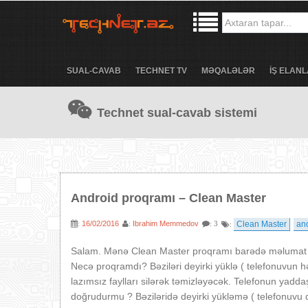
SUAL-CAVAB
TECHNET TV
MƏQALƏLƏR
İŞ ELANL
Technet sual-cavab sistemi
Android proqramı – Clean Master
16/02/2016
Ibrahim Memmedov
Clean Master
an
:
:
: 3
:
Salam. Mənə Clean Master proqramı barədə məlumat ve
Necə proqramdı? Bəziləri deyirki yüklə ( telefonuvun 
lazımsız faylları silərək təmizləyəcək. Telefonun yadd
doğrudurmu ? Bəziləridə deyirki yükləmə ( telefonuvu