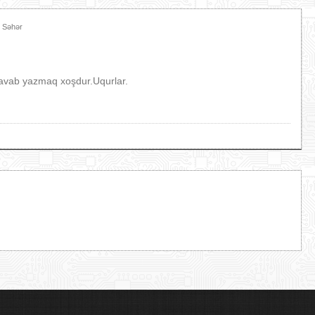
2 Səhər
cavab yazmaq xoşdur.Uqurlar.