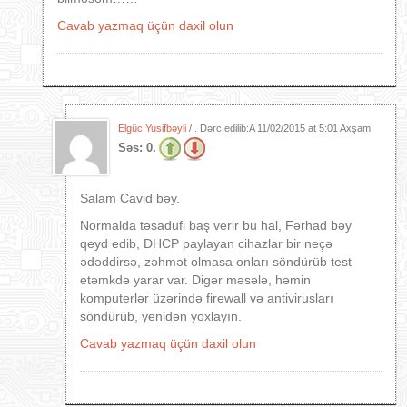
Cavab yazmaq üçün daxil olun
Elgüc Yusifbəyli
/ . Dərc edilib:A
11/02/2015 at 5:01 Axşam
Səs:
0.
Salam Cavid bəy.
Normalda təsadufi baş verir bu hal, Fərhad bəy
qeyd edib, DHCP paylayan cihazlar bir neçə
ədəddirsə, zəhmət olmasa onları söndürüb test
etəmkdə yarar var. Digər məsələ, həmin
komputerlər üzərində firewall və antivirusları
söndürüb, yenidən yoxlayın.
Cavab yazmaq üçün daxil olun