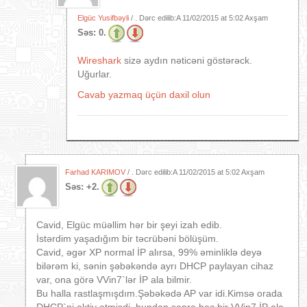
Elgüc Yusifbəyli
/ . Dərc edilib:A
11/02/2015 at 5:02 Axşam
Səs:
0.
Wireshark
sizə aydın nəticəni göstərəck.
Uğurlar.
Cavab yazmaq üçün daxil olun
Farhad KARIMOV
/ . Dərc edilib:A
11/02/2015 at 5:02 Axşam
Səs:
+2.
Cavid, Elgüc müəllim hər bir şeyi izah edib.
İstərdim yaşadığım bir təcrübəni bölüşüm.
Cavid, əgər XP normal İP alırsa, 99% əminliklə deyə
bilərəm ki, sənin şəbəkəndə ayrı DHCP paylayan cihaz
var, ona görə VVin7`lər İP ala bilmir.
Bu halla rastlaşmışdım.Şəbəkədə AP var idi.Kimsə orada
DHCP`ni aktiv etmişdi, bundan sonra heç bir VVin7 İP ala