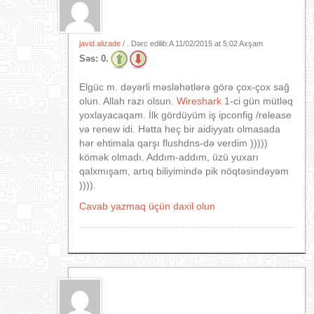
javid.alizade
/ . Dərc edilib:A
11/02/2015 at 5:02 Axşam
Səs:
0.
Elgüc m. dəyərli məsləhətlərə görə çox-çox sağ
olun. Allah razı olsun.
Wireshark
1-ci gün mütləq
yoxlayacaqam. İlk gördüyüm iş ipconfig /release
və renew idi. Hətta heç bir aidiyyatı olmasada
hər ehtimala qarşı flushdns-də verdim )))))
kömək olmadı. Addım-addım, üzü yuxarı
qalxmışam, artıq biliyimində pik nöqtəsindəyəm
)))).
Cavab yazmaq üçün daxil olun