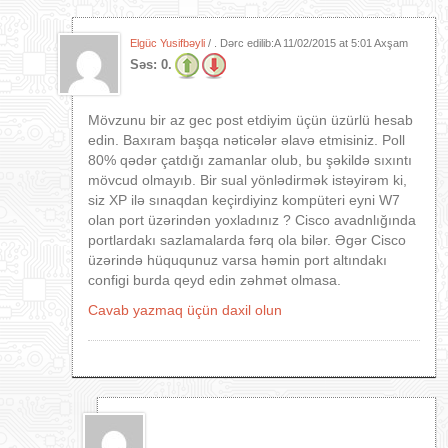
Elgüc Yusifbəyli
/ . Dərc edilib:A
11/02/2015 at 5:01 Axşam
Səs:
0.
Mövzunu bir az gec post etdiyim üçün üzürlü hesab
edin. Baxıram başqa nəticələr əlavə etmisiniz. Poll
80% qədər çatdığı zamanlar olub, bu şəkildə sıxıntı
mövcud olmayıb. Bir sual yönlədirmək istəyirəm ki,
siz XP ilə sınaqdan keçirdiyinz kompüteri eyni W7
olan port üzərindən yoxladınız ? Cisco avadnlığında
portlardakı sazlamalarda fərq ola bilər. Əgər Cisco
üzərində hüququnuz varsa həmin port altındakı
configi burda qeyd edin zəhmət olmasa.
Cavab yazmaq üçün daxil olun