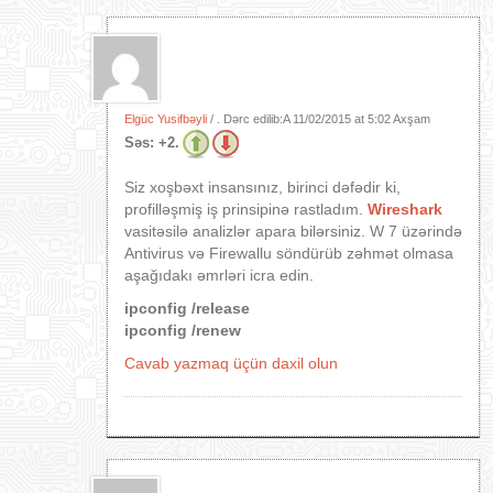
Elgüc Yusifbəyli
/ . Dərc edilib:A
11/02/2015 at 5:02 Axşam
Səs:
+2.
Siz xoşbəxt insansınız, birinci dəfədir ki,
profilləşmiş iş prinsipinə rastladım.
Wireshark
vasitəsilə analizlər apara bilərsiniz. W 7 üzərində
Antivirus və Firewallu söndürüb zəhmət olmasa
aşağıdakı əmrləri icra edin.
ipconfig /release
ipconfig /renew
Cavab yazmaq üçün daxil olun