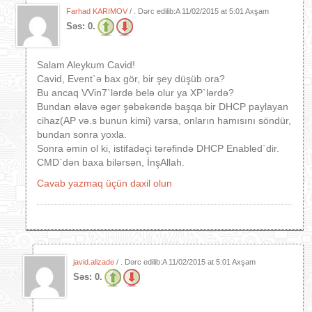
Farhad KARIMOV
/ . Dərc edilib:A
11/02/2015 at 5:01 Axşam
Səs:
0.
Salam Aleykum Cavid!
Cavid, Event`ə bax gör, bir şey düşüb ora?
Bu ancaq VVin7`lərdə belə olur ya XP`lərdə?
Bundan əlavə əgər şəbəkəndə başqa bir DHCP paylayan
cihaz(AP və.s bunun kimi) varsa, onların hamısını söndür,
bundan sonra yoxla.
Sonra əmin ol ki, istifadəçi tərəfində DHCP Enabled`dir.
CMD`dən baxa bilərsən, İnşAllah.
Cavab yazmaq üçün daxil olun
javid.alizade
/ . Dərc edilib:A
11/02/2015 at 5:01 Axşam
Səs:
0.