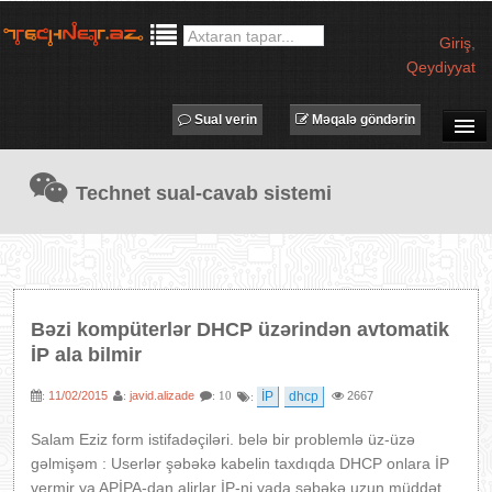
Giriş
,
Qeydiyyat
Sual verin
Məqalə göndərin
SUAL-CAVAB
Technet sual-cavab sistemi
TECHNET TV
MƏQALƏLƏR
İŞ ELANLARI
TƏDBİRLƏR
Bəzi kompüterlər DHCP üzərindən avtomatik
PROQRAMLAR
İP ala bilmir
AVADANLIQLAR
11/02/2015
javid.alizade
İP
dhcp
2667
:
:
: 10
:
IT LÜĞƏT
Salam Eziz form istifadəçiləri. belə bir problemlə üz-üzə
XƏBƏRLƏR
gəlmişəm : Userlər şəbəkə kabelin taxdıqda DHCP onlara İP
vermir ya APİPA-dan alirlar İP-ni yada şəbəkə uzun müddət