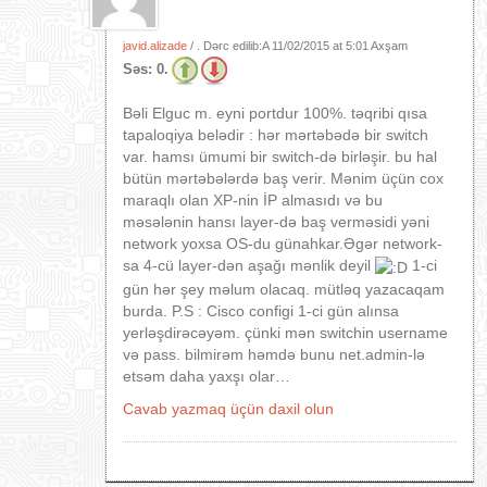
javid.alizade
/ . Dərc edilib:A
11/02/2015 at 5:01 Axşam
Səs:
0.
Bəli Elguc m. eyni portdur 100%. təqribi qısa
tapaloqiya belədir : hər mərtəbədə bir switch
var. hamsı ümumi bir switch-də birləşir. bu hal
bütün mərtəbələrdə baş verir. Mənim üçün cox
maraqlı olan XP-nin İP almasıdı və bu
məsələnin hansı layer-də baş verməsidi yəni
network yoxsa OS-du günahkar.Əgər network-
sa 4-cü layer-dən aşağı mənlik deyil
1-ci
gün hər şey məlum olacaq. mütləq yazacaqam
burda. P.S : Cisco configi 1-ci gün alınsa
yerləşdirəcəyəm. çünki mən switchin username
və pass. bilmirəm həmdə bunu net.admin-lə
etsəm daha yaxşı olar…
Cavab yazmaq üçün daxil olun