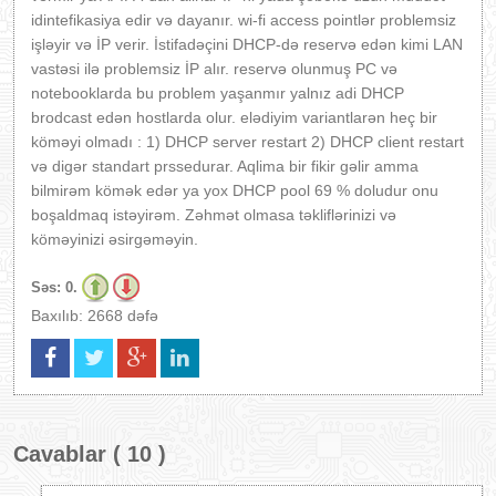
idintefikasiya edir və dayanır. wi-fi access pointlər
problemsiz
işləyir və İP verir.
İstifadəçini DHCP-də reservə edən kimi LAN
vastəsi ilə problemsiz İP alır. reservə olunmuş PC və
notebooklarda bu problem yaşanmır yalnız adi DHCP
brodcast edən hostlarda olur. elədiyim variantlarən heç bir
köməyi olmadı : 1) DHCP server restart 2) DHCP client restart
və digər standart prssedurar. Aqlima bir fikir gəlir amma
bilmirəm kömək edər ya yox DHCP pool 69 % doludur onu
boşaldmaq istəyirəm. Zəhmət olmasa təkliflərinizi və
köməyinizi əsirgəməyin.
Səs:
0.
Baxılıb: 2668 dəfə
Cavablar ( 10 )