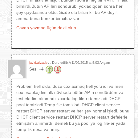
bilmirdi.Bütün AP`ləri söndürüb, yoxladıqdan sonra hər
şey qaydasında oldu. Sizdə ola bilsin ki, bu AP deyil,
amma buna bənzər bir cihaz var.
Cavab yazmaq üçün daxil olun
javid.alizade
/ . Dərc edilib:A
11/02/2015 at 5:03 Axşam
Səs:
+4.
Problem həll oldu. düzü cox axmaq həll yolu idi və mən
cox əsəbləşdim. ilk növbədə bütün AP-ri söndürdüm və
test elədim alınmadı. axırda log file-rı təmizlədi DHCP
pool təmizlədi Temp file təmizlədi DHCP client service
restart DHCP server restart və hər şey normal işlədi. bunu
DHCP client service restart DHCP server restart dəfələrlə
etmişdim alınmırdı. deməli bu ya pool ya log file-ər yada
temp-lik nəsə var imiş.