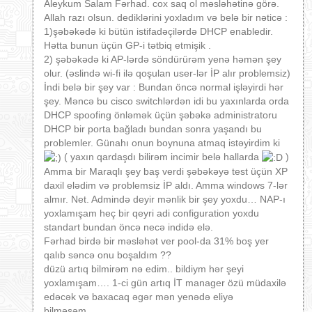
Aleykum Salam Fərhad. cox saq ol məsləhətinə görə.
Allah razı olsun. dediklərini yoxladım və belə bir nəticə :
1)şəbəkədə ki bütün istifadəçilərdə DHCP enabledir.
Hətta bunun üçün GP-i tətbiq etmişik .
2) şəbəkədə ki AP-lərdə söndürürəm yenə həmən şey
olur. (əslində wi-fi ilə qoşulan user-lər İP alır problemsiz)
İndi belə bir şey var : Bundan öncə normal işləyirdi hər
şey. Məncə bu cisco switchlərdən idi bu yaxınlarda orda
DHCP spoofing önləmək üçün şəbəkə administratoru
DHCP bir porta bağladı bundan sonra yaşandı bu
problemler. Günahı onun boynuna atmaq istəyirdim ki
( yaxın qardaşdı bilirəm incimir belə hallarda
)
Amma bir Maraqlı şey baş verdi şəbəkəyə test üçün XP
daxil elədim və problemsiz İP aldı.
Amma windows 7-lər
almır. Net. Admində deyir mənlik bir şey yoxdu… NAP-ı
yoxlamışam heç bir qeyri adi configuration yoxdu
standart bundan öncə necə indidə elə.
Fərhad birdə bir məsləhət ver pool-da 31% boş yer
qalıb səncə onu boşaldım ??
düzü artıq bilmirəm nə edim.. bildiym hər şeyi
yoxlamışam…. 1-ci gün artıq İT manager özü müdaxilə
edəcək və baxacaq əgər mən yenədə eliyə
bilməsəm……