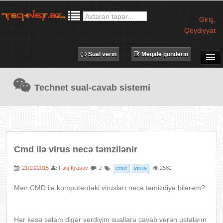
Giriş
,
Qeydiyyat
Sual verin
Məqalə göndərin
SUAL-CAVAB
Technet sual-cavab sistemi
TECHNET TV
MƏQALƏLƏR
İŞ ELANLARI
TƏDBİRLƏR
Cmd ilə virus necə təmzilənir
PROQRAMLAR
21/10/2015
Faiq Ilyasov
cmd
virus
2582
:
:
: 2
:
AVADANLIQLAR
IT LÜĞƏT
Mən CMD ilə komputerdəki virusları necə təmizdiyə bilərəm?
XƏBƏRLƏR
Hər kəsə salam digər verdiyim suallara cavab verən ustaların