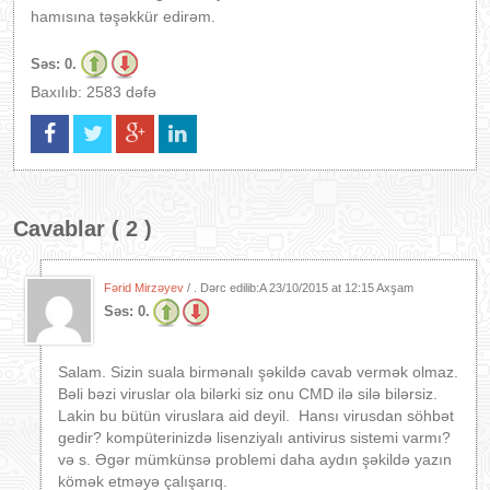
hamısına təşəkkür edirəm.
Səs:
0.
Baxılıb: 2583 dəfə
Cavablar ( 2 )
Fərid Mirzəyev
/ . Dərc edilib:A
23/10/2015 at 12:15 Axşam
Səs:
0.
Salam. Sizin suala birmənalı şəkildə cavab vermək olmaz.
Bəli bəzi viruslar ola bilərki siz onu CMD ilə silə bilərsiz.
Lakin bu bütün viruslara aid deyil. Hansı virusdan söhbət
gedir? kompüterinizdə lisenziyalı antivirus sistemi varmı?
və s. Əgər mümkünsə problemi daha aydın şəkildə yazın
kömək etməyə çalışarıq.