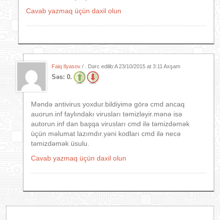
Cavab yazmaq üçün daxil olun
Faiq Ilyasov
/ . Dərc edilib:A
23/10/2015 at 3:11 Axşam
Səs:
0.
Məndə antivirus yoxdur.bildiyimə görə cmd ancaq
auorun.inf faylındakı virusları təmizləyir.mənə isə
autorun.inf dan başqa virusları cmd ilə təmizdəmək
üçün məlumat lazımdır.yəni kodları cmd ilə necə
təmizdəmək üsulu.
Cavab yazmaq üçün daxil olun