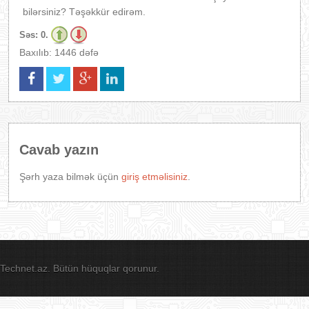
bilərsiniz? Təşəkkür edirəm.
Səs:
0.
Baxılıb: 1446 dəfə
Cavab yazın
Şərh yaza bilmək üçün
giriş etməlisiniz
.
Technet.az. Bütün hüquqlar qorunur.