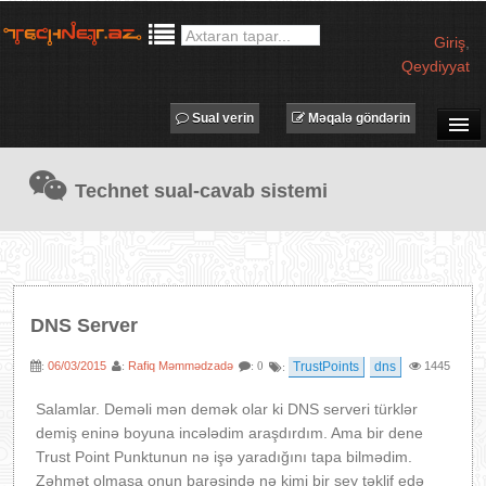
Giriş
,
Qeydiyyat
Sual verin
Məqalə göndərin
SUAL-CAVAB
Technet sual-cavab sistemi
TECHNET TV
MƏQALƏLƏR
İŞ ELANLARI
TƏDBİRLƏR
DNS Server
PROQRAMLAR
06/03/2015
Rafiq Məmmədzadə
TrustPoints
dns
1445
:
:
: 0
:
AVADANLIQLAR
IT LÜĞƏT
Salamlar. Deməli mən demək olar ki DNS serveri türklər
demiş eninə boyuna incələdim araşdırdım. Ama bir dene
XƏBƏRLƏR
Trust Point Punktunun nə işə yaradığını tapa bilmədim.
Zəhmət olmasa onun barəsində nə kimi bir şey təklif edə