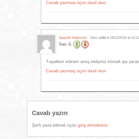
Cavab yazmaq üçün daxil olun
Apaydin Haqverdi
/ . Dərc edilib:A
19/12/2015 at 10:1
Səs:
0.
Təşəkkür edirəm artıq etdiyiniz kömək işə yarad
Cavab yazmaq üçün daxil olun
Cavab yazın
Şərh yaza bilmək üçün
giriş etməlisiniz
.