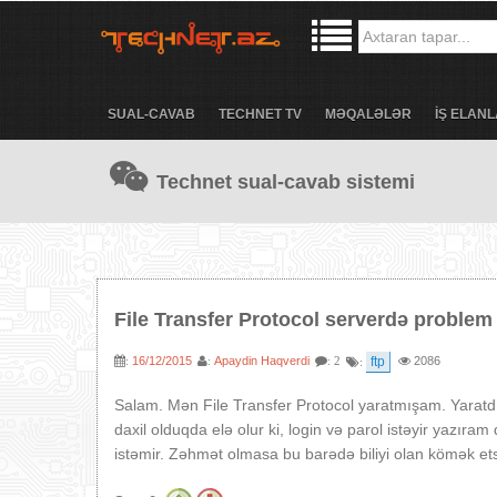
SUAL-CAVAB
TECHNET TV
MƏQALƏLƏR
İŞ ELANL
Technet sual-cavab sistemi
File Transfer Protocol serverdə problem
16/12/2015
Apaydin Haqverdi
ftp
2086
:
:
: 2
:
Salam. Mən File Transfer Protocol yaratmışam. Yaratdı
daxil olduqda elə olur ki, login və parol istəyir yazıram
istəmir. Zəhmət olmasa bu barədə biliyi olan kömək et