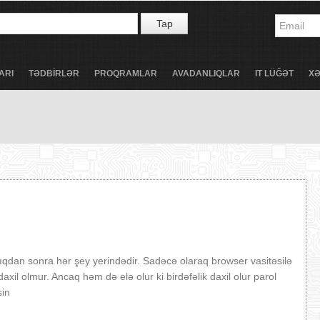
Tap
ARI
TƏDBİRLƏR
PROQRAMLAR
AVADANLIQLAR
IT LÜĞƏT
X
qdan sonra hər şey yerindədir. Sadəcə olaraq browser vasitəsilə
 daxil olmur. Ancaq həm də elə olur ki birdəfəlik daxil olur parol
sin