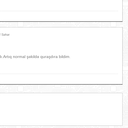
2 Səhər
ı.Artıq normal şəkildə quraşdıra bildim.