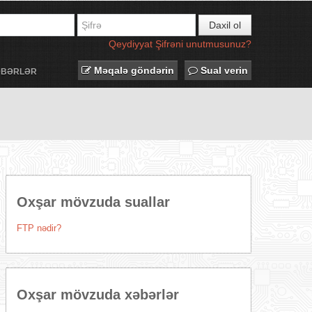
Daxil ol
Qeydiyyat
Şifrəni unutmusunuz?
Məqalə göndərin
Sual verin
ƏBƏRLƏR
Oxşar mövzuda suallar
FTP nədir?
Oxşar mövzuda xəbərlər