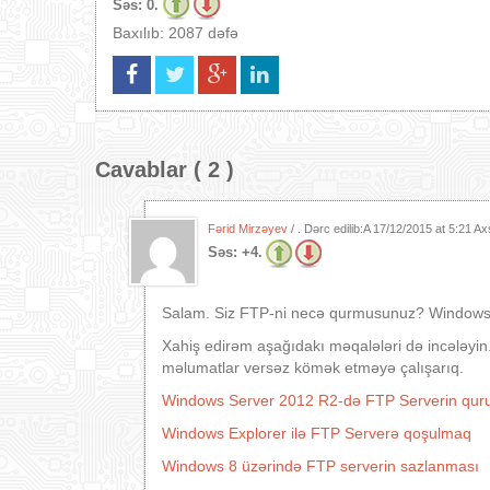
Səs:
0.
Baxılıb: 2087 dəfə
Cavablar ( 2 )
Fərid Mirzəyev
/ . Dərc edilib:A
17/12/2015 at 5:21 A
Səs:
+4.
Salam. Siz FTP-ni necə qurmusunuz? Windows
Xahiş edirəm aşağıdakı məqalələri də incələyin.
məlumatlar versəz kömək etməyə çalışarıq.
Windows Server 2012 R2-də FTP Serverin qur
Windows Explorer ilə FTP Serverə qoşulmaq
Windows 8 üzərində FTP serverin sazlanması