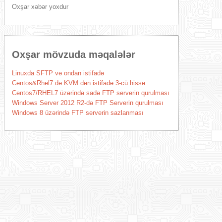
Oxşar xəbər yoxdur
Oxşar mövzuda məqalələr
Linuxda SFTP və ondan istifadə
Centos&Rhel7 də KVM dən istifadə 3-cü hissə
Centos7/RHEL7 üzərində sadə FTP serverin qurulması
Windows Server 2012 R2-də FTP Serverin qurulması
Windows 8 üzərində FTP serverin sazlanması