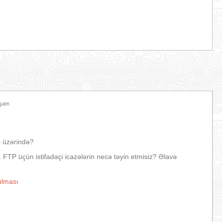
xşam
 üzərində?
 FTP üçün istifadəçi icazələrin necə təyin etmisiz? Əlavə
ulması