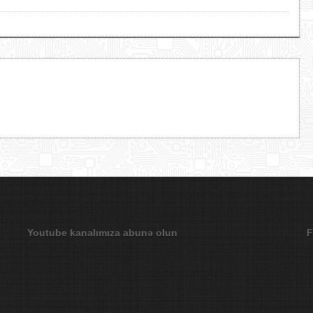
Youtube kanalımıza abunə olun
F