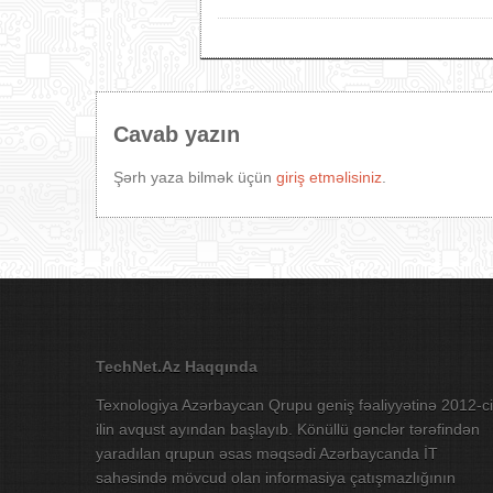
Cavab yazın
Şərh yaza bilmək üçün
giriş etməlisiniz
.
TechNet.Az Haqqında
Texnologiya Azərbaycan Qrupu geniş fəaliyyətinə 2012-ci
ilin avqust ayından başlayıb. Könüllü gənclər tərəfindən
yaradılan qrupun əsas məqsədi Azərbaycanda İT
sahəsində mövcud olan informasiya çatışmazlığının