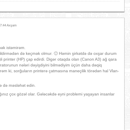
 7:44 Axşam
mək istəmirəm.
 bildirmədən də keçmək olmur. 🙂 Həmin şirkətdə də oxşar durum
ngli printer (HP) çap edirdi. Digər otaqda olan (Canon A3) ağ qara
tratorunun nələri dəyişdiyini bilmədiyim üçün daha dəqiq
əm ki, sorğuların printerə çatmasına maneçilik törədən hal Vlan-
lə də məsləhət edin.
ınız çox gözəl olar. Gələcəkdə eyni problemi yaşayan insanlar