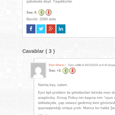
şəbəkədə deyil. Təşəkkürlər.
Səs:
0.
Baxılıb: 2089 dəfə
Cavablar ( 3 )
Elvin Əmirov
/ . Dərc edilib:A
30/10/2015 at 6:42 Axş
Səs:
+2.
Namiq bəy, salam.
Eyni tipli problem ilə şirkətlərdən birində mən d
araşdırdıq. Group Policy-nin başına min “oyun a
istifadəçidə, çap xətasız gedirmiş kimi görünü
qaynaqlandığı ortaya çıxdı. Məncə bu halda Şə