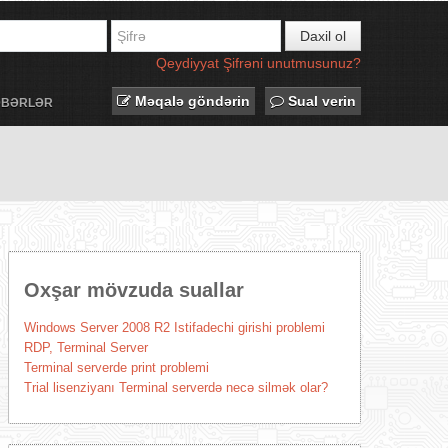
Daxil ol
Qeydiyyat
Şifrəni unutmusunuz?
Məqalə göndərin
Sual verin
ƏBƏRLƏR
Oxşar mövzuda suallar
Windows Server 2008 R2 Istifadechi girishi problemi
RDP, Terminal Server
Terminal serverde print problemi
Trial lisenziyanı Terminal serverdə necə silmək olar?