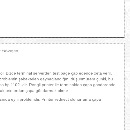
t 7:03 Axşam
ol. Bizdə terminal serverdən test page çap edəndə xəta verir.
 bu problemin şəbəkədən qaynaqlandığını düşünmürəm çünki, bu
ri isə hp 1102 -dir. Rəngli printer ile terminaldan çapa göndərəndə
kalı printerdən çapa göndərmək olmur.
sında eyni problemdir. Printer redirect olunur ama çapa