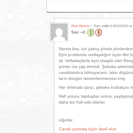
Elvin Əmirov
/ . Dərc edilib:A
30/10/2015 at
Səs:
+2.
Namiq bəy, sizi yalnış yöndə yönləndir
Eyni problemlə rastlaşdığım üçün fikir
idi. İstifadəçilərlə eyni otaqda olan Rə
printer isə çap etmirdi. Şəbəkə adminis
cavablandıra bilməyəcəm, lakin düşünür
ların düzgün tənzimlənməməsi imiş.
Hər ehtimala qarşı, şəbəkə inzibatçısı i
Həll yolunu tapdıqdan sonra, paylaşmağ
daha tez həll edə bilərlər.
Uğurlar.
Cavab yazmaq üçün daxil olun