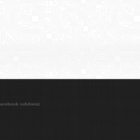
acebook səhifəmiz