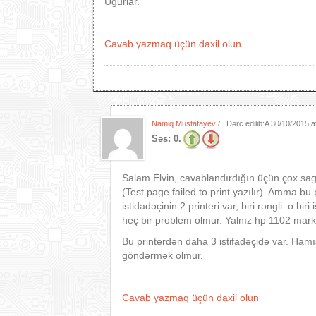
Uğurlar.
Cavab yazmaq üçün daxil olun
Namiq Mustafayev
/ . Dərc edilib:A
30/10/2015 a
Səs:
0.
Salam Elvin, cavablandırdığın üçün çox sag
(Test page failed to print yazılır). Amma
istidadəçinin 2 printeri var, biri rəngli o bi
heç bir problem olmur. Yalnız hp 1102 mar
Bu printerdən daha 3 istifadəçidə var. Hamı
göndərmək olmur.
Cavab yazmaq üçün daxil olun