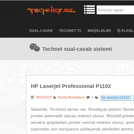
SUAL-CAVAB
TECHNET TV
MƏQALƏLƏR
İŞ ELANL
Technet sual-cavab sistemi
HP Laserjet Professional P1102
28/10/2015
Namiq Mustafayev
hp laserjet p1102
:
:
: 3
:
Salamlar, Terminal server var. Əməliyyat sistemi Server
printer avtomatik olaraq redirect olunur. Müxtəlif printe
serverə qoşularkən printer normal redirect olunur, a
saytından son versiyasını yükləyərək yenilədim amma xey