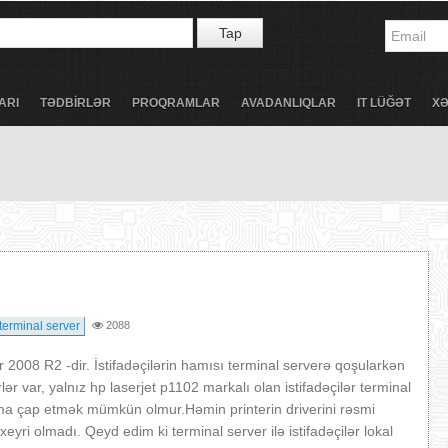
Tap
ARI
TƏDBİRLƏR
PROQRAMLAR
AVADANLIQLAR
IT LÜĞƏT
X
terminal server
2088
 2008 R2 -dir. İstifadəçilərin hamısı terminal serverə qoşularkən
rlər var, yalnız hp laserjet p1102 markalı olan istifadəçilər terminal
mma çap etmək mümkün olmur.Həmin printerin driverini rəsmi
ri olmadı. Qeyd edim ki terminal server ilə istifadəçilər lokal