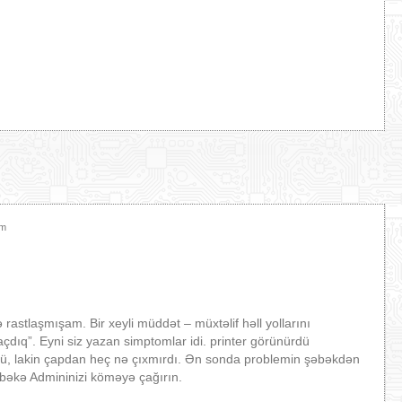
am
ə rastlaşmışam. Bir xeyli müddət – müxtəlif həll yollarını
çdıq”. Eyni siz yazan simptomlar idi. printer görünürdü
rdü, lakin çapdan heç nə çıxmırdı. Ən sonda problemin şəbəkdən
bəkə Admininizi köməyə çağırın.