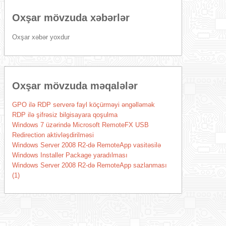
Oxşar mövzuda xəbərlər
Oxşar xəbər yoxdur
Oxşar mövzuda məqalələr
GPO ilə RDP serverə fayl köçürməyi əngəlləmək
RDP ilə şifrəsiz bilgisayara qoşulma
Windows 7 üzərində Microsoft RemoteFX USB
Redirection aktivləşdirilməsi
Windows Server 2008 R2-də RemoteApp vasitəsilə
Windows Installer Package yaradılması
Windows Server 2008 R2-də RemoteApp sazlanması
(1)