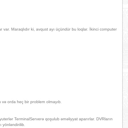
 var. Maraqlıdır ki, avqust ayı üçündür bu loqlar. İkinci computer
m və orda heç bir problem olmayıb.
pyuterlər TerminalServerə qoşulub əməliyyat aparırlar. DVRların
yönləndirilib.