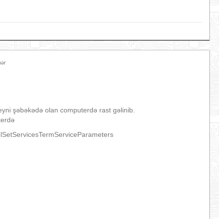
hər
eyni şəbəkədə olan computerdə rast gəlinib.
terdə
etServicesTermServiceParameters