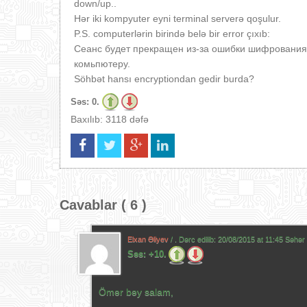
down/up..
Hər iki kompyuter eyni terminal serverə qoşulur.
P.S. computerlərin birində belə bir error çıxıb:
Сеанс будет прекращен из-за ошибки шифрования 
комьпютеру.
Söhbət hansı encryptiondan gedir burda?
Səs:
0.
Baxılıb: 3118 dəfə
Cavablar ( 6 )
Elxan Əliyev
/ . Dərc edilib:
20/08/2015 at 11:45 Səhər
Səs:
+10.
Ömər bəy salam,