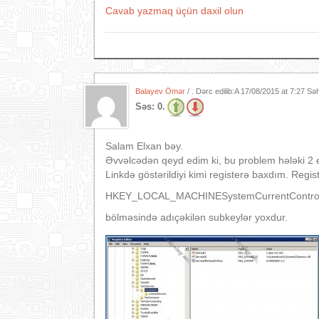
Cavab yazmaq üçün daxil olun
Balayev Ömər
/ . Dərc edilib:A
17/08/2015 at 7:27 Sə
Səs:
0.
Salam Elxan bəy.
Əvvəlcədən qeyd edim ki, bu problem hələki 2 
Linkdə göstərildiyi kimi registerə baxdım. Regis
HKEY_LOCAL_MACHINESystemCurrentControlS
bölməsində adıçəkilən subkeylər yoxdur.