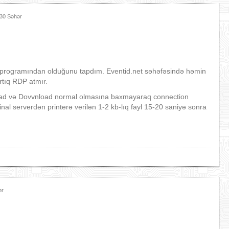
:30 Səhər
programından olduğunu tapdım. Eventid.net səhəfəsində həmin
artıq RDP atmır.
pload və Dovvnload normal olmasına baxmayaraq connection
inal serverdən printerə verilən 1-2 kb-lıq fayl 15-20 saniyə sonra
ər