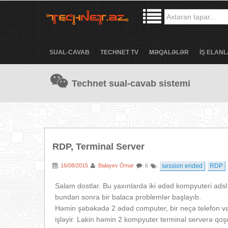
SUAL-CAVAB
TECHNET TV
MƏQALƏLƏR
İŞ ELANL
Technet sual-cavab sistemi
RDP, Terminal Server
16/08/2015
Balayev Ömər
session ended
RDP
:
:
: 6
:
Salam dostlar. Bu yaxınlarda iki ədəd kompyuteri adsl 
bundan sonra bir balaca problemlər başlayıb.
Həmin şəbəkədə 2 ədəd computer, bir neçə telefon və
işləyir. Lakin həmin 2 kompyuter terminal serverə qoş