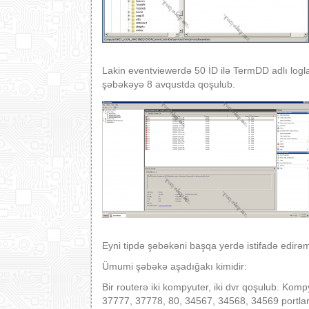
Lakin eventviewerdə 50 İD ilə TermDD adlı loglar
şəbəkəyə 8 avqustda qoşulub.
Eyni tipdə şəbəkəni başqa yerdə istifadə edirə
Ümumi şəbəkə aşadığakı kimidir:
Bir routerə iki kompyuter, iki dvr qoşulub. Kom
37777, 37778, 80, 34567, 34568, 34569 portları 