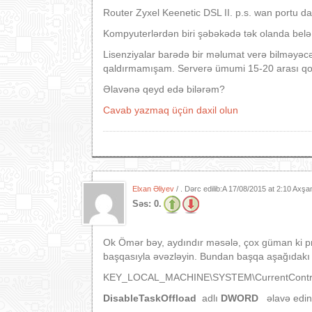
Router Zyxel Keenetic DSL II. p.s. wan portu da
Kompyuterlərdən biri şəbəkədə tək olanda belə
Lisenziyalar barədə bir məlumat verə bilməyəcə
qaldırmamışam. Serverə ümumi 15-20 arası qo
Əlavənə qeyd edə bilərəm?
Cavab yazmaq üçün daxil olun
Elxan Əliyev
/ . Dərc edilib:A
17/08/2015 at 2:10 Axş
Səs:
0.
Ok Ömər bəy, aydındır məsələ, çox güman ki prob
başqasıyla əvəzləyin. Bundan başqa aşağıdakı d
KEY_LOCAL_MACHINE\SYSTEM\CurrentControlS
DisableTaskOffload
adlı
DWORD
əlavə edin