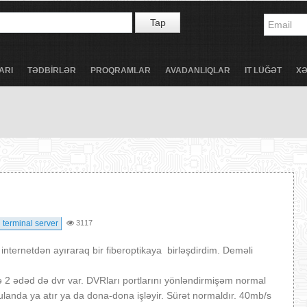
Tap
ARI
TƏDBİRLƏR
PROQRAMLAR
AVADANLIQLAR
IT LÜĞƏT
X
terminal server
3117
internetdən ayıraraq bir fiberoptikaya birləşdirdim. Deməli
 2 ədəd də dvr var. DVRları portlarını yönləndirmişəm normal
ulanda ya atır ya da dona-dona işləyir. Sürət normaldır. 40mb/s