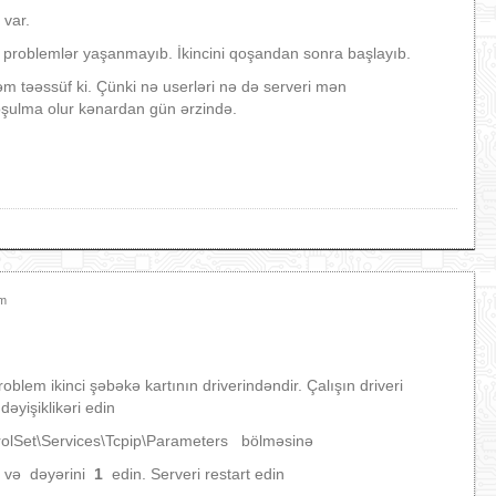
 var.
 problemlər yaşanmayıb. İkincini qoşandan sonra başlayıb.
m təəssüf ki. Çünki nə userləri nə də serveri mən
şulma olur kənardan gün ərzində.
am
lem ikinci şəbəkə kartının driverindəndir. Çalışın driveri
əyişiklikəri edin
et\Services\Tcpip\Parameters bölməsinə
 və dəyərini
1
edin. Serveri restart edin