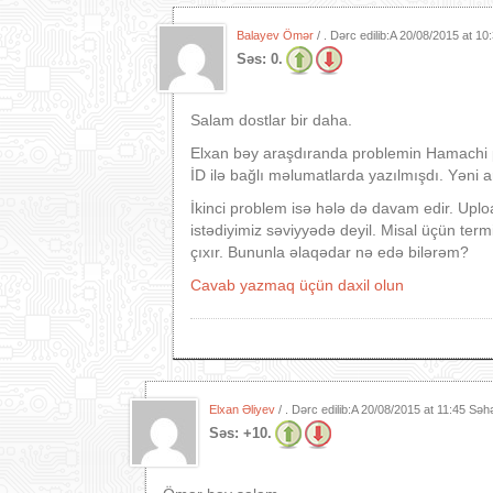
Balayev Ömər
/ . Dərc edilib:A
20/08/2015 at 10
Səs:
0.
Salam dostlar bir daha.
Elxan bəy araşdıranda problemin Hamachi 
İD ilə bağlı məlumatlarda yazılmışdı. Yəni 
İkinci problem isə hələ də davam edir. U
istədiyimiz səviyyədə deyil. Misal üçün term
çıxır. Bununla əlaqədar nə edə bilərəm?
Cavab yazmaq üçün daxil olun
Elxan Əliyev
/ . Dərc edilib:A
20/08/2015 at 11:45 Səh
Səs:
+10.