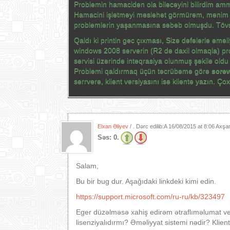
Problemin hamaciden ola biləcəyini bilirdim amma
Hamacini işlətməyi məsləhət görmürəm, mənim
problemlərin yaşanmasına səbəb olmuşdu. Tövs
Qaldı ki printin gec çıxması, Sizə dəfələrlə əmə
windows 2008 serverin (R2 də daxil olmaqla) pro
servisi üzərində inteqrasiya olunmuş şəkilə old
Problemi qaldırmaq üçün təcrübəmə görə
screw
serrverə, klient versiyasını isə klientə yazın. 
Elxan Əliyev
/ . Dərc edilib:A
16/08/2015 at 8:06 Axş
Səs:
0.
Salam,
Bu bir bug dur. Aşağıdaki linkdeki kimi edin.
https://support.microsoft.com/ru-ru/kb/323497
Eger düzəlməsə xahiş edirəm ətraflıməlumat ver
lisenziyalıdırmı? Əməliyyat sistemi nədir? Klie