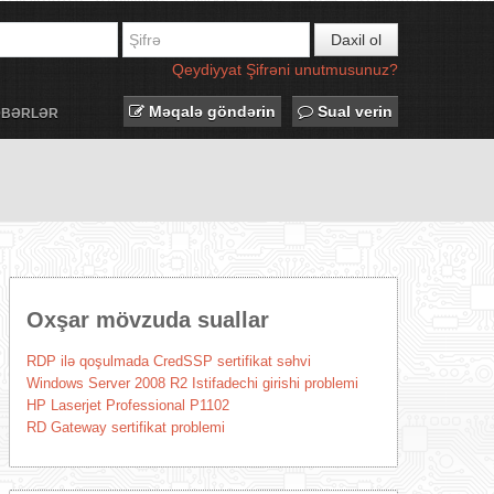
Daxil ol
Qeydiyyat
Şifrəni unutmusunuz?
Məqalə göndərin
Sual verin
ƏBƏRLƏR
Oxşar mövzuda suallar
RDP ilə qoşulmada CredSSP sertifikat səhvi
Windows Server 2008 R2 Istifadechi girishi problemi
HP Laserjet Professional P1102
RD Gateway sertifikat problemi