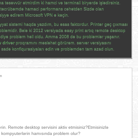
 təsəvvür etmirdim ki hamci ve terminali biryerde işlədirsiniz.
 təcrübəmdə hamaci performans cəhətdən Sizdə olan
iyyə edirəm Microsoft VPN e keçin.
liyyat sistemi haqda yazdım, bu əsas faktordur. Printer geç çıxması
blemidir. Belə ki 2012 versiyada easy print artıq remote desktop
u diyə problem həll oldu. Amma 2008 də bu problemlər yaşanır.
 driver
proqramını məsləhət görürəm. server versiyasını
Çox sadə konfiqurasiyaları edin və problemdən tam azad olun.
am
in. Remote desktop servisini aktiv etmisiniz?Etmisinizlə
nt kompyuterlərin hamısında problem olur?