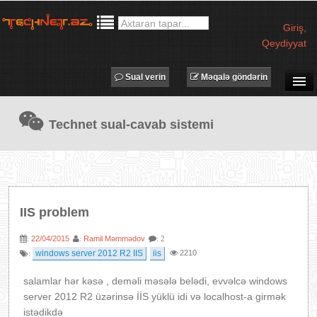
Giriş
,
Qeydiyyat
Sual verin
Məqalə göndərin
SUAL-CAVAB
Technet sual-cavab sistemi
TECHNET TV
MƏQALƏLƏR
İŞ ELANLARI
TƏDBİRLƏR
IIS problem
PROQRAMLAR
22/04/2015
Ramil Məmmədov
:
:
: 2
AVADANLIQLAR
windows server 2012 R2 IIS
iis
2210
:
IT LÜĞƏT
salamlar hər kəsə , deməli məsələ belədi, evvəlcə windows
XƏBƏRLƏR
server 2012 R2 üzərinsə İİS yüklü idi və localhost-a girmək
istədikdə