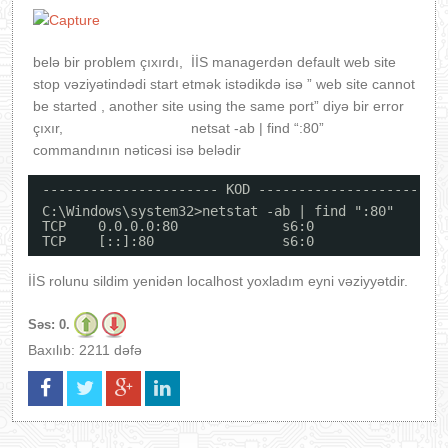
belə bir problem çıxırdı, İİS managerdən default web site
stop vəziyətindədi start etmək istədikdə isə ” web site cannot
be started , another site using the same port” diyə bir error
çıxır, netsat -ab | find “:80”
commandının nəticəsi isə belədir
---------------------- KOD ----------------------
C:\Windows\system32>netstat -ab | find ":80"
TCP    0.0.0.0:80             s6:0                
TCP    [::]:80                s6:0                
İİS rolunu sildim yenidən localhost yoxladım eyni vəziyyətdir.
Səs:
0.
Baxılıb: 2211 dəfə