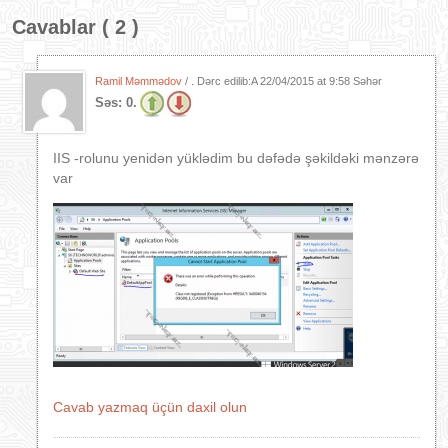
Cavablar ( 2 )
Ramil Məmmədov
/ . Dərc edilib:A
22/04/2015 at 9:58 Səhər
Səs:
0.
IIS -rolunu yenidən yüklədim bu dəfədə şəkildəki mənzərə
var
Cavab yazmaq üçün daxil olun