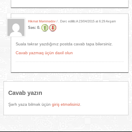
Hikmət Məmmədov
/ . Dərc edilib:A
23/04/2015 at 6:29 Axşam
Səs:
0.
Suala təkrar yazdığınız postda cavab tapa bilərsiniz.
Cavab yazmaq üçün daxil olun
Cavab yazın
Şərh yaza bilmək üçün
giriş etməlisiniz
.