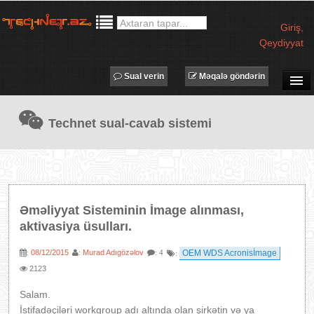
Giriş
,
Qeydiyyat
Sual verin
Məqalə göndərin
SUAL-CAVAB
Technet sual-cavab sistemi
TECHNET TV
MƏQALƏLƏR
İŞ ELANLARI
TƏDBİRLƏR
Əməliyyat Sisteminin İmage alınması,
PROQRAMLAR
aktivasiya üsulları.
AVADANLIQLAR
08/12/2015
Murad Adıgözəlov
OEM WDS Acronisİmage
:
:
: 4
:
IT LÜĞƏT
2123
XƏBƏRLƏR
Salam.
İstifadəçiləri workgroup adı altında olan şirkətin və ya