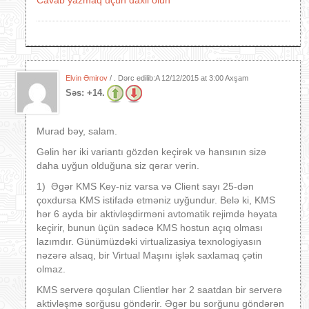
Cavab yazmaq üçün daxil olun
Elvin Əmirov
/ . Dərc edilib:A
12/12/2015 at 3:00 Axşam
Səs:
+14.
Murad bəy, salam.
Gəlin hər iki variantı gözdən keçirək və hansının sizə
daha uyğun olduğuna siz qərar verin.
1) Əgər KMS Key-niz varsa və Client sayı 25-dən
çoxdursa KMS istifadə etməniz uyğundur. Belə ki, KMS
hər 6 ayda bir aktivləşdirməni avtomatik rejimdə həyata
keçirir, bunun üçün sadəcə KMS hostun açıq olması
lazımdır. Günümüzdəki virtualizasiya texnologiyasın
nəzərə alsaq, bir Virtual Maşını işlək saxlamaq çətin
olmaz.
KMS serverə qoşulan Clientlər hər 2 saatdan bir serverə
aktivləşmə sorğusu göndərir. Əgər bu sorğunu göndərən