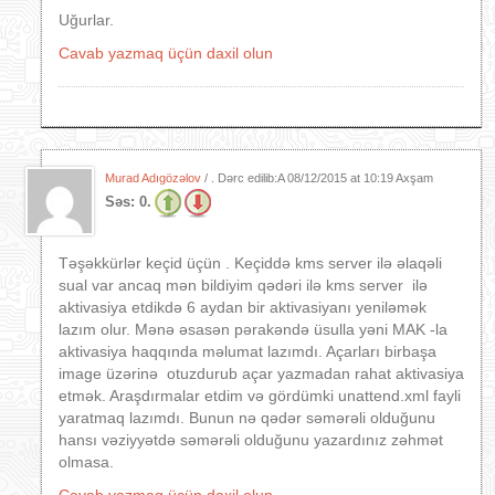
Uğurlar.
Cavab yazmaq üçün daxil olun
Murad Adıgözəlov
/ . Dərc edilib:A
08/12/2015 at 10:19 Axşam
Səs:
0.
Təşəkkürlər keçid üçün . Keçiddə kms server ilə əlaqəli
sual var ancaq mən bildiyim qədəri ilə kms server ilə
aktivasiya etdikdə 6 aydan bir aktivasiyanı yeniləmək
lazım olur. Mənə əsasən pərakəndə üsulla yəni MAK -la
aktivasiya haqqında məlumat lazımdı. Açarları birbaşa
image üzərinə otuzdurub açar yazmadan rahat aktivasiya
etmək. Araşdırmalar etdim və gördümki unattend.xml fayli
yaratmaq lazımdı. Bunun nə qədər səmərəli olduğunu
hansı vəziyyətdə səmərəli olduğunu yazardınız zəhmət
olmasa.