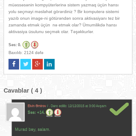
müəssəsənin kompyüterlərinə sistem yazmaq üçün hansı
yolu seçməyi məsləhət görərdiniz ? Bir komputerə sistemi
yazıb onun image-ni götürəndən sonra aktivasiyanı tez bir
zamanda etmək üçün nə etmək olar? Ümumilikdə hansı
aktivasiya üsulunu seçmək olar. Təşəkkurlər.
Səs:
0.
Baxılıb: 2124 dəfə
Cavablar ( 4 )
Elvin Əmirov
/ . Dərc edilib:
12/12/2015 at 3:00 Axşam
Səs:
+14.
Murad bəy, salam.