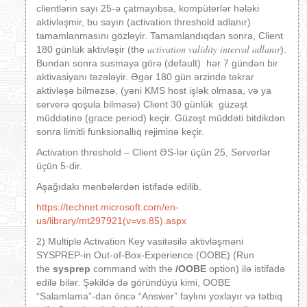
clientlərin sayı 25-ə çatmayıbsa, kompüterlər hələki
aktivləşmir, bu sayın (activation threshold adlanır)
tamamlanmasını gözləyir. Tamamlandıqdan sonra, Client
activation validity interval adlanır
180 günlük aktivləşir (the
).
Bundan sonra susmaya görə (default) hər 7 gündən bir
aktivasiyanı təzələyir. Əgər 180 gün ərzində təkrar
aktivləşə bilməzsə, (yəni KMS host işlək olmasa, və ya
serverə qoşula bilməsə) Client 30 günlük güzəşt
müddətinə (grace period) keçir. Güzəşt müddəti bitdikdən
sonra limitli funksionallıq rejiminə keçir.
Activation threshold – Client ƏS-lər üçün 25, Serverlər
üçün 5-dir.
Aşağıdakı mənbələrdən istifadə edilib.
https://technet.microsoft.com/en-
us/library/mt297921(v=vs.85).aspx
2) Multiple Activation Key vasitəsilə aktivləşməni
SYSPREP-in Out-of-Box-Experience (OOBE) (Run
the
sysprep
command with the
/OOBE
option) ilə istifadə
edilə bilər. Şəkildə də göründüyü kimi, OOBE
“Salamlama”-dan öncə “Answer” faylını yoxlayır və tətbiq