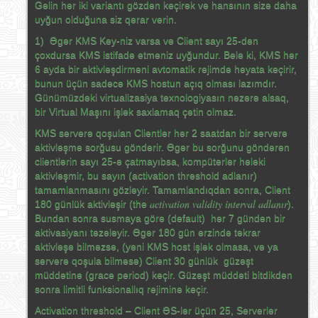
Gəlin hər iki variantı gözdən keçirək və hansının sizə daha
uyğun olduğuna siz qərar verin.
1) Əgər KMS Key-niz varsa və Client sayı 25-dən
çoxdursa KMS istifadə etməniz uyğundur. Belə ki, KMS hər
6 ayda bir aktivləşdirməni avtomatik rejimdə həyata keçirir,
bunun üçün sadəcə KMS hostun açıq olması lazımdır.
Günümüzdəki virtualizasiya texnologiyasın nəzərə alsaq,
bir Virtual Maşını işlək saxlamaq çətin olmaz.
KMS serverə qoşulan Clientlər hər 2 saatdan bir serverə
aktivləşmə sorğusu göndərir. Əgər bu sorğunu göndərən
clientlərin sayı 25-ə çatmayıbsa, kompüterlər hələki
aktivləşmir, bu sayın (activation threshold adlanır)
tamamlanmasını gözləyir. Tamamlandıqdan sonra, Client
activation validity interval adlanır
180 günlük aktivləşir (the
).
Bundan sonra susmaya görə (default) hər 7 gündən bir
aktivasiyanı təzələyir. Əgər 180 gün ərzində təkrar
aktivləşə bilməzsə, (yəni KMS host işlək olmasa, və ya
serverə qoşula bilməsə) Client 30 günlük güzəşt
müddətinə (grace period) keçir. Güzəşt müddəti bitdikdən
sonra limitli funksionallıq rejiminə keçir.
Activation threshold – Client ƏS-lər üçün 25, Serverlər