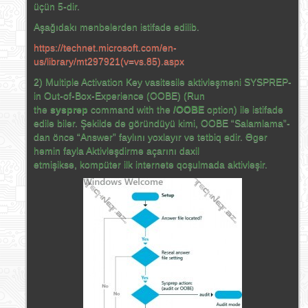
üçün 5-dir.
Aşağıdakı mənbələrdən istifadə edilib.
https://technet.microsoft.com/en-
us/library/mt297921(v=vs.85).aspx
2) Multiple Activation Key vasitəsilə aktivləşməni SYSPREP-
in Out-of-Box-Experience (OOBE) (Run
the
sysprep
command with the
/OOBE
option) ilə istifadə
edilə bilər. Şəkildə də göründüyü kimi, OOBE “Salamlama”-
dan öncə “Answer” faylını yoxlayır və tətbiq edir. Əgər
həmin fayla Aktivləşdirmə açarını daxil
etmişiksə, kompüter ilk internetə qoşulmada aktivləşir.