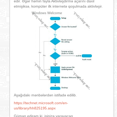
edir. Əgər həmin fayla Aktivləşdirmə açarını daxil
etmişiksə, kompüter ilk internetə qoşulmada aktivləşir.
Aşağıdakı mənbələrdən istifadə edilib.
https://technet.microsoft.com/en-
us/library/hh825195.aspx
Güman edirəm ki, işinizə yarayacaq.