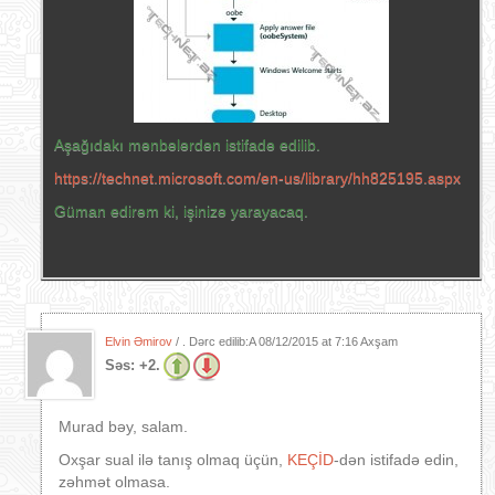
Aşağıdakı mənbələrdən istifadə edilib.
https://technet.microsoft.com/en-us/library/hh825195.aspx
Güman edirəm ki, işinizə yarayacaq.
Elvin Əmirov
/ . Dərc edilib:A
08/12/2015 at 7:16 Axşam
Səs:
+2.
Murad bəy, salam.
Oxşar sual ilə tanış olmaq üçün,
KEÇİD
-dən istifadə edin,
zəhmət olmasa.