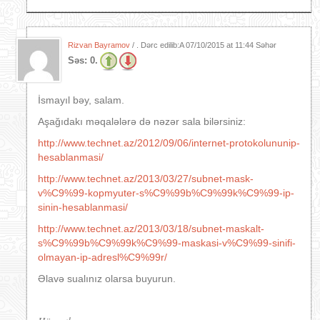
Rizvan Bayramov
/ . Dərc edilib:A
07/10/2015 at 11:44 Səhər
Səs:
0.
İsmayıl bəy, salam.
Aşağıdakı məqalələrə də nəzər sala bilərsiniz:
http://www.technet.az/2012/09/06/internet-protokolununip-
hesablanmasi/
http://www.technet.az/2013/03/27/subnet-mask-
v%C9%99-kopmyuter-s%C9%99b%C9%99k%C9%99-ip-
sinin-hesablanmasi/
http://www.technet.az/2013/03/18/subnet-maskalt-
s%C9%99b%C9%99k%C9%99-maskasi-v%C9%99-sinifi-
olmayan-ip-adresl%C9%99r/
Əlavə sualınız olarsa buyurun.