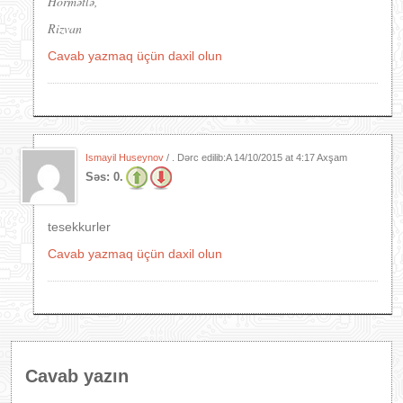
Hörmətlə,
Rizvan
Cavab yazmaq üçün daxil olun
Ismayil Huseynov
/ . Dərc edilib:A
14/10/2015 at 4:17 Axşam
Səs:
0.
tesekkurler
Cavab yazmaq üçün daxil olun
Cavab yazın