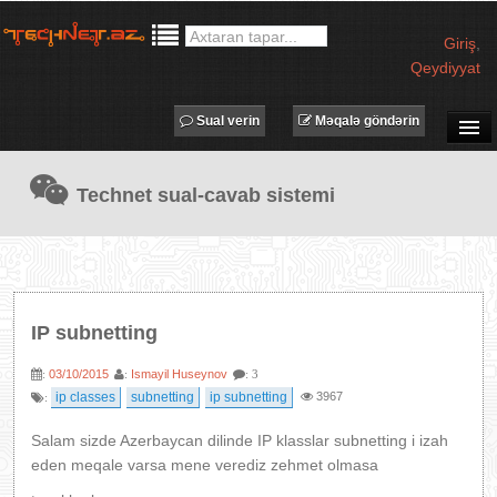
Giriş
,
Qeydiyyat
Sual verin
Məqalə göndərin
SUAL-CAVAB
Technet sual-cavab sistemi
TECHNET TV
MƏQALƏLƏR
İŞ ELANLARI
TƏDBİRLƏR
IP subnetting
PROQRAMLAR
03/10/2015
Ismayil Huseynov
:
:
: 3
AVADANLIQLAR
ip classes
subnetting
ip subnetting
3967
:
IT LÜĞƏT
Salam sizde Azerbaycan dilinde IP klasslar subnetting i izah
XƏBƏRLƏR
eden meqale varsa mene verediz zehmet olmasa