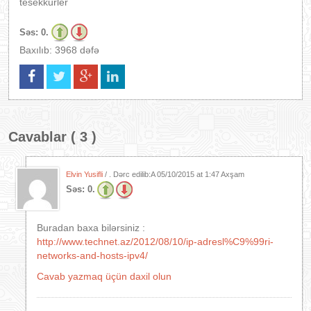
tesekkurler
Səs:
0.
Baxılıb: 3968 dəfə
Cavablar ( 3 )
Elvin Yusifli
/ . Dərc edilib:A
05/10/2015 at 1:47 Axşam
Səs:
0.
Buradan baxa bilərsiniz :
http://www.technet.az/2012/08/10/ip-adresl%C9%99ri-
networks-and-hosts-ipv4/
Cavab yazmaq üçün daxil olun