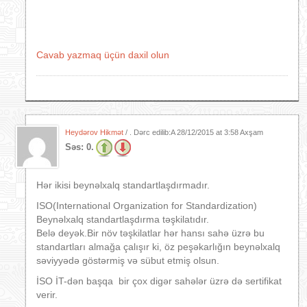
Cavab yazmaq üçün daxil olun
Heydərov Hikmət
/ . Dərc edilib:A
28/12/2015 at 3:58 Axşam
Səs:
0.
Hər ikisi beynəlxalq standartlaşdırmadır.
ISO(International Organization for Standardization)
Beynəlxalq standartlaşdırma təşkilatıdır.
Belə deyək.Bir növ təşkilatlar hər hansı sahə üzrə bu
standartları almağa çalışır ki, öz peşəkarlığın beynəlxalq
səviyyədə göstərmiş və sübut etmiş olsun.
İSO İT-dən başqa bir çox digər sahələr üzrə də sertifikat
verir.