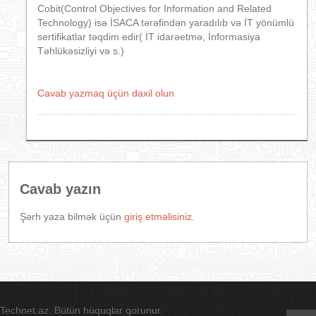
Cobit(Control Objectives for Information and Related
Technology) isə İSACA tərəfindən yaradılıb və İT yönümlü
sertifikatlar təqdim edir( İT idarəetmə, İnformasiya
Təhlükəsizliyi və s.)
Cavab yazmaq üçün daxil olun
Cavab yazın
Şərh yaza bilmək üçün
giriş etməlisiniz
.
Technet.az. Bütün hüquqlar qorunur.