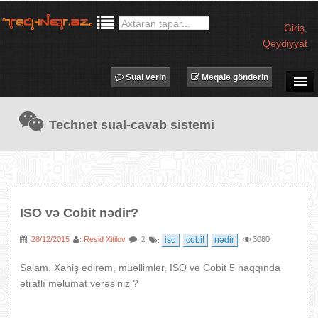
Giriş
,
Qeydiyyat
Sual verin
Məqalə göndərin
SUAL-CAVAB
Technet sual-cavab sistemi
TECHNET TV
MƏQALƏLƏR
İŞ ELANLARI
TƏDBİRLƏR
ISO və Cobit nədir?
PROQRAMLAR
28/12/2015
Resid Xitilov
iso
cobit
nədir
3080
:
:
: 2
:
AVADANLIQLAR
IT LÜĞƏT
Salam. Xahiş edirəm, müəllimlər, ISO və Cobit 5 haqqında
ətraflı məlumat verəsiniz ?
XƏBƏRLƏR