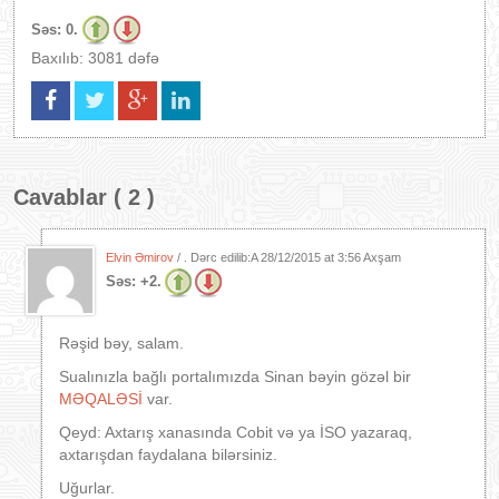
Səs:
0.
Baxılıb: 3081 dəfə
Cavablar ( 2 )
Elvin Əmirov
/ . Dərc edilib:A
28/12/2015 at 3:56 Axşam
Səs:
+2.
Rəşid bəy, salam.
Sualınızla bağlı portalımızda Sinan bəyin gözəl bir
MƏQALƏSİ
var.
Qeyd: Axtarış xanasında Cobit və ya İSO yazaraq,
axtarışdan faydalana bilərsiniz.
Uğurlar.