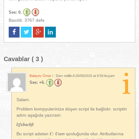
Səs:
0.
Baxılıb: 3767 dəfə
Cavablar ( 3 )
Balayev Ömər
/ . Dərc edilib:A
26/09/2015 at 8:59 Axşam
Səs:
+6.
Salam.
Problem kompyuterinizə düşən script ilə bağlıdır. scriptin
adını aşağıda yazıram:
lzfxbacbfi
C: Users
Bu script adətən
qovluğunda olur. Atributlarına