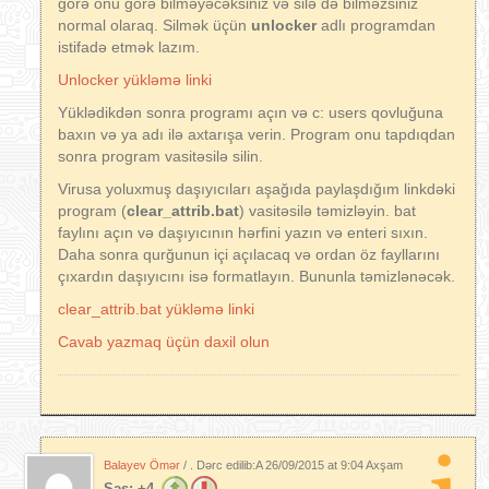
görə onu görə bilməyəcəksiniz və silə də bilməzsiniz
normal olaraq. Silmək üçün
unlocker
adlı programdan
istifadə etmək lazım.
Unlocker yükləmə linki
Yüklədikdən sonra programı açın və c: users qovluğuna
baxın və ya adı ilə axtarışa verin. Program onu tapdıqdan
sonra program vasitəsilə silin.
Virusa yoluxmuş daşıyıcıları aşağıda paylaşdığım linkdəki
program (
clear_attrib.bat
) vasitəsilə təmizləyin. bat
faylını açın və daşıyıcının hərfini yazın və enteri sıxın.
Daha sonra qurğunun içi açılacaq və ordan öz fayllarını
çıxardın daşıyıcını isə formatlayın. Bununla təmizlənəcək.
clear_attrib.bat yükləmə linki
Cavab yazmaq üçün daxil olun
Balayev Ömər
/ . Dərc edilib:A
26/09/2015 at 9:04 Axşam
Səs:
+4.