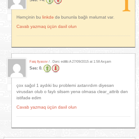
Həmçinin bu
linkdə
də bununla bağlı məlumat var.
Cavab yazmaq üçün daxil olun
Faiq Ilyasov
/ . Dərc edilib:A
27/09/2015 at 1:58 Axşam
Səs:
0.
çox sağol 1 aydıki bu problemi axtarırdım diyesən
virusdan olub o faylı silsəm yenə olmasa clear_attrib dən
istifadə edim
Cavab yazmaq üçün daxil olun