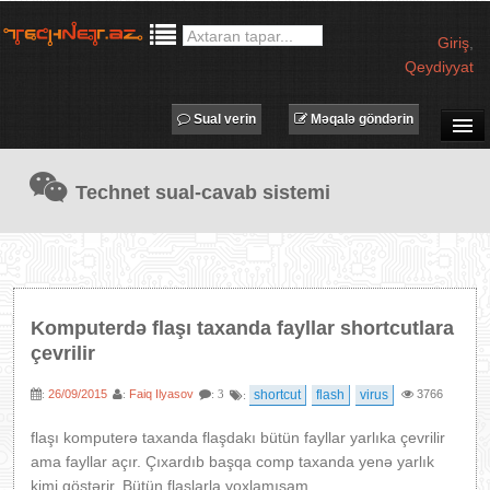
Giriş
,
Qeydiyyat
Sual verin
Məqalə göndərin
SUAL-CAVAB
Technet sual-cavab sistemi
TECHNET TV
MƏQALƏLƏR
İŞ ELANLARI
TƏDBİRLƏR
Komputerdə flaşı taxanda fayllar shortcutlara
PROQRAMLAR
çevrilir
AVADANLIQLAR
26/09/2015
Faiq Ilyasov
shortcut
flash
virus
3766
:
:
: 3
:
IT LÜĞƏT
flaşı komputerə taxanda flaşdakı bütün fayllar yarlıka çevrilir
XƏBƏRLƏR
ama fayllar açır. Çıxardıb başqa comp taxanda yenə yarlık
kimi göstərir. Bütün flaşlarla yoxlamışam