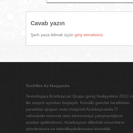
Cavab yazın
Şərh yaza bilmək üçün
giriş etməlisiniz
.
TechNet.Az Haqqında
Texnologiya Azərbaycan Qrupu geniş fəaliyyətinə 2012-ci
ilin avqust ayından başlayıb. Könüllü gənclər tərəfindən
yaradılan qrupun əsas məqsədi Azərbaycanda İT
sahəsində mövcud olan informasiya çatışmazlığının
aradan qaldırılması, Azərbaycan dilindəki resursların
artırılmasına və təkmilləşdirilməsinə köməklik