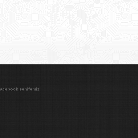
acebook səhifəmiz