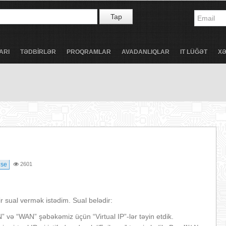
Tap
ARI
TƏDBİRLƏR
PROQRAMLAR
AVADANLIQLAR
IT LÜĞƏT
X
nse
2601
 sual vermək istədim. Sual belədir:
və “WAN” şəbəkəmiz üçün “Virtual IP”-lər təyin etdik.