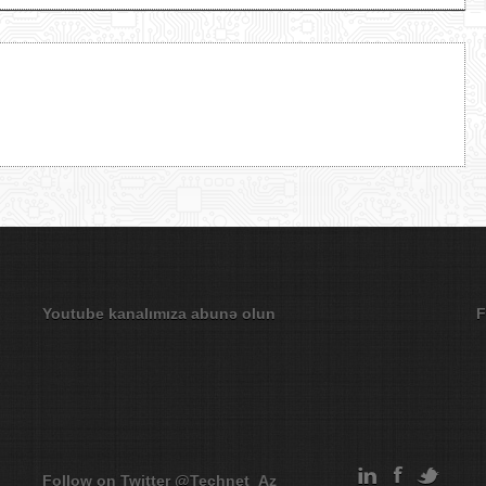
Youtube kanalımıza abunə olun
F
Follow on Twitter
@Technet_Az