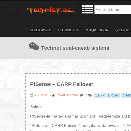
SUAL-CAVAB
TECHNET TV
MƏQALƏLƏR
İŞ ELANL
Technet sual-cavab sistemi
PfSense – CARP Failover
29/12/2015
Röyal Əmrahov
CARP Failover
pfse
:
:
: 2
:
Salam.
PfSense-lə maraqlananlar üçün son məqaləmizə aid bir
“PfSense – CARP Failover” məqaləmizdə əvvəlcə “LAN” 