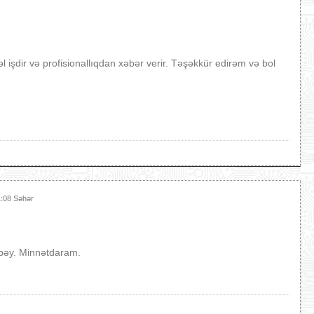
əl işdir və profisionallıqdan xəbər verir. Təşəkkür edirəm və bol
1:08 Səhər
in bəy. Minnətdaram.