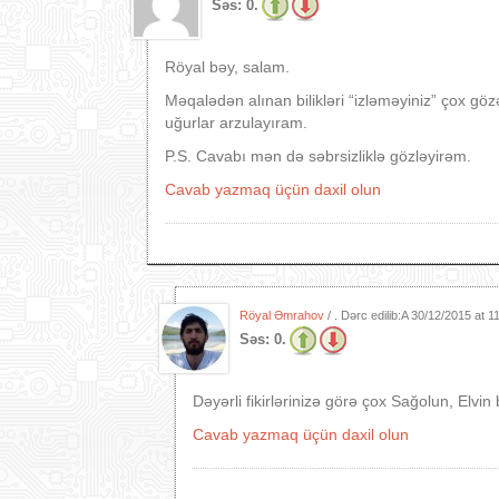
Səs:
0.
Röyal bəy, salam.
Məqalədən alınan bilikləri “izləməyiniz” çox göz
uğurlar arzulayıram.
P.S. Cavabı mən də səbrsizliklə gözləyirəm.
Cavab yazmaq üçün daxil olun
Röyal Əmrahov
/ . Dərc edilib:A
30/12/2015 at 1
Səs:
0.
Dəyərli fikirlərinizə görə çox Sağolun, Elv
Cavab yazmaq üçün daxil olun