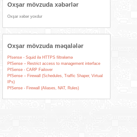
Oxşar mövzuda xəbərlər
Oxşar xəbər yoxdur
Oxşar mövzuda məqalələr
Pfsense - Squid ilə HTTPS filtrələmə
PfSense – Restrict access to management interface
PfSense - CARP Failover
PfSense – Firewall (Schedules, Traffic Shaper, Virtual
IPs)
PfSense - Firewall (Aliases, NAT, Rules)