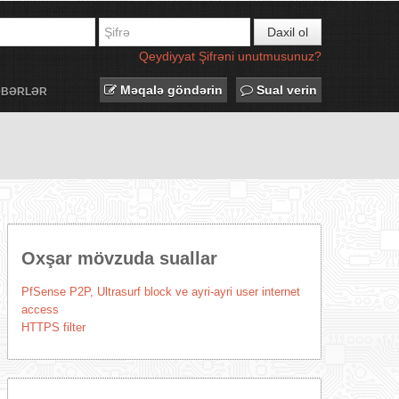
Daxil ol
Qeydiyyat
Şifrəni unutmusunuz?
Məqalə göndərin
Sual verin
ƏBƏRLƏR
Oxşar mövzuda suallar
PfSense P2P, Ultrasurf block ve ayri-ayri user internet
access
HTTPS filter