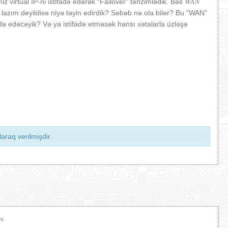
WAN
z virtual IP-ni istifadə edərək “Failover” tənzimlədik. Bəs
 lazım deyildisə niyə təyin edirdik? Səbəb nə ola bilər? Bu “WAN”
fadə edəcəyik? Və ya istifadə etməsək hansı xətalarla üzləşə
araq verilmişdir.
am