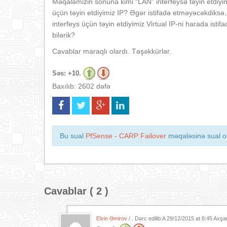
Məqaləmizin sonuna kimi “LAN” interfeysə təyin etdiyimi
üçün təyin etdiyimiz IP? Əgər istifadə etməyəcəkdiksə,
interfeys üçün təyin etdiyimiz Virtual IP-ni harada isti
bilərik?
Cavablar maraqlı olardı. Təşəkkürlər.
Səs:
+10.
Baxılıb: 2602 dəfə
Bu sual
PfSense - CARP Failover
məqaləsinə sual ol
Cavablar ( 2 )
Elvin Əmirov
/ . Dərc edilib:A
29/12/2015 at 8:45 Axş