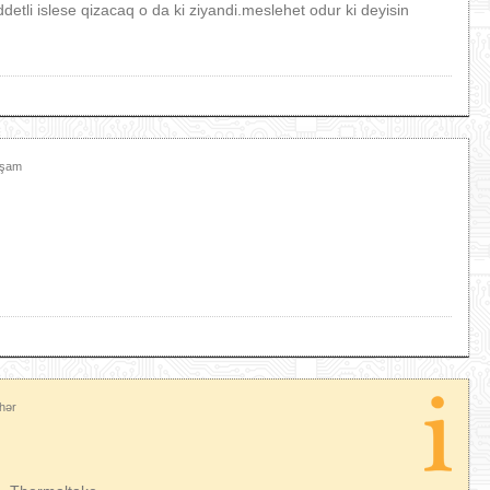
etli islese qizacaq o da ki ziyandi.meslehet odur ki deyisin
xşam
hər