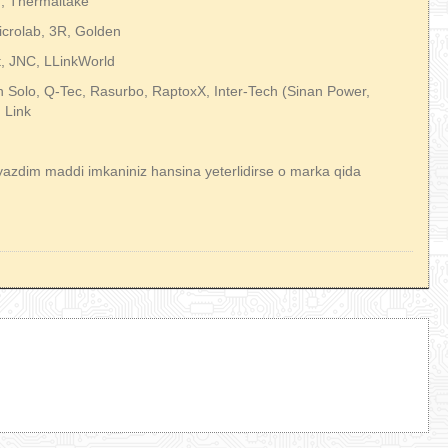
n, Thermaltake
crolab, 3R, Golden
t, JNC, LLinkWorld
 Solo, Q-Tec, Rasurbo, RaptoxX, Inter-Tech (Sinan Power,
 Link
yazdim maddi imkaniniz hansina yeterlidirse o marka qida