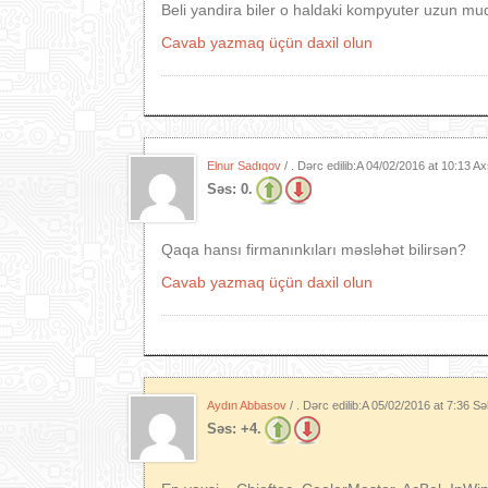
Beli yandira biler o haldaki kompyuter uzun mudd
Cavab yazmaq üçün daxil olun
Elnur Sadıqov
/ . Dərc edilib:A
04/02/2016 at 10:13 A
Səs:
0.
Qaqa hansı firmanınkıları məsləhət bilirsən?
Cavab yazmaq üçün daxil olun
Aydın Abbasov
/ . Dərc edilib:A
05/02/2016 at 7:36 Sə
Səs:
+4.