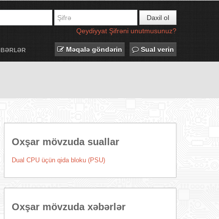
Daxil ol
Qeydiyyat
Şifrəni unutmusunuz?
Məqalə göndərin
Sual verin
ƏBƏRLƏR
Oxşar mövzuda suallar
Dual CPU üçün qida bloku (PSU)
Oxşar mövzuda xəbərlər