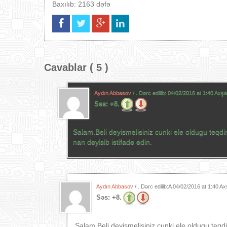
Baxılıb: 2163 dəfə
Cavablar ( 5 )
Aydın Abbasov
/ . Dərc edilib:
04/02/2016 at 1:40 Axş
Səs:
+8.
Salam.Beli deyismelisiniz cunki ele oldugu teq
nan deyisib istifade edin.
Aydın Abbasov
/ . Dərc edilib:A
04/02/2016 at 1:40 A
Səs:
+8.
Salam.Beli deyismelisiniz cunki ele oldugu teq