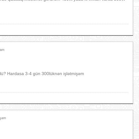
şam
üzdü? Hardasa 3-4 gün 300lüknən işlətmişəm
xşam