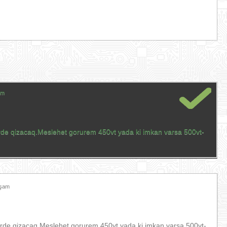
am
dirde qizacaq.Meslehet gorurem 450vt yada ki imkan varsa 500vt-
xşam
dirde qizacaq.Meslehet gorurem 450vt yada ki imkan varsa 500vt-