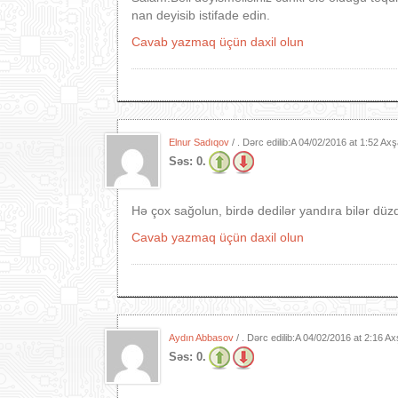
nan deyisib istifade edin.
Cavab yazmaq üçün daxil olun
Elnur Sadıqov
/ . Dərc edilib:A
04/02/2016 at 1:52 Ax
Səs:
0.
Hə çox sağolun, birdə dedilər yandıra bilər d
Cavab yazmaq üçün daxil olun
Aydın Abbasov
/ . Dərc edilib:A
04/02/2016 at 2:16 A
Səs:
0.