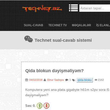
SUAL-CAVAB
TECHNET TV
MƏQALƏLƏR
İŞ ELANL
Technet sual-cavab sistemi
Qida blokun dəyişməliyəm?
04/02/2016
Elnur Sadıqov
qida bloku
2162
:
:
: 5
:
Komputerə yeni ana plata gigabyte h61m s2pv sora i5 
dəyişməliyəm?
Səs:
0.