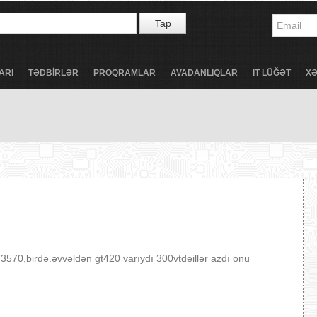
Tap
ARI
TƏDBİRLƏR
PROQRAMLAR
AVADANLIQLAR
IT LÜĞƏT
X
3570,birdə.əvvəldən gt420 varıydı 300vtdeillər azdı onu