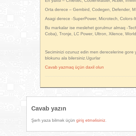
En yaxsi – Chieftec, CoolerMaster, AcBel, InWi
Orta derece – Gembird, Codegen, Defender, Mi
Asagi derece -SuperPower, Microtech, Colors-I
Bu markalar ise meslehet gorulmur almaq -Tech
Coba), Tronje, LC Power, Ultron, Xilence, World
Seciminizi ozunuz edin men derecelerine gore 
blokunu ala bilersiniz.Ugurlar
Cavab yazmaq üçün daxil olun
Cavab yazın
Şərh yaza bilmək üçün
giriş etməlisiniz
.