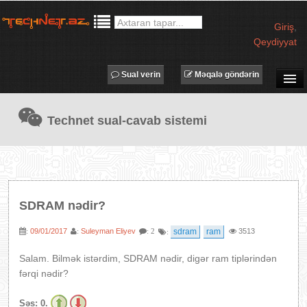
Giriş
,
Qeydiyyat
Sual verin
Məqalə göndərin
SUAL-CAVAB
Technet sual-cavab sistemi
TECHNET TV
MƏQALƏLƏR
İŞ ELANLARI
TƏDBİRLƏR
SDRAM nədir?
PROQRAMLAR
09/01/2017
Suleyman Eliyev
sdram
ram
3513
:
:
: 2
:
AVADANLIQLAR
IT LÜĞƏT
Salam. Bilmək istərdim, SDRAM nədir, digər ram tiplərindən
fərqi nədir?
XƏBƏRLƏR
Səs:
0.