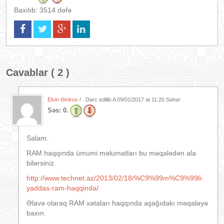
Baxılıb: 3514 dəfə
Cavablar ( 2 )
Elvin Əmirov
/ . Dərc edilib:A
09/01/2017 at 11:20 Səhər
Səs:
0.
Salam.
RAM haqqında ümumi məlumatları bu məqalədən ala
bilərsiniz.
http://www.technet.az/2013/02/18/%C9%99m%C9%99li-
yaddas-ram-haqqinda/
Əlavə olaraq RAM xətaları haqqında aşağıdakı məqaləyə
baxın.