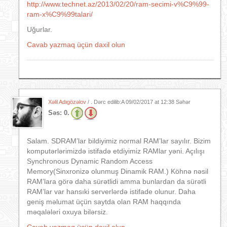
http://www.technet.az/2013/02/20/ram-secimi-v%C9%99-
ram-x%C9%99talari/
Uğurlar.
Cavab yazmaq üçün daxil olun
Xəlil Adıgözəlov
/ . Dərc edilib:A
09/02/2017 at 12:38 Səhər
Səs:
0.
Salam. SDRAM’lar bildiyimiz normal RAM’lar sayılır. Bizim
komputərlərimizdə istifadə etdiyimiz RAMlar yəni. Açılışı
Synchronous Dynamic Random Access
Memory(Sinxronizə olunmuş Dinamik RAM.) Köhnə nəsil
RAM’lara görə daha sürətlidi amma bunlardan da sürətli
RAM’lar var hansıki serverlərdə istifade olunur. Daha
geniş məlumat üçün saytda olan RAM haqqında
məqalələri oxuya bilərsiz.