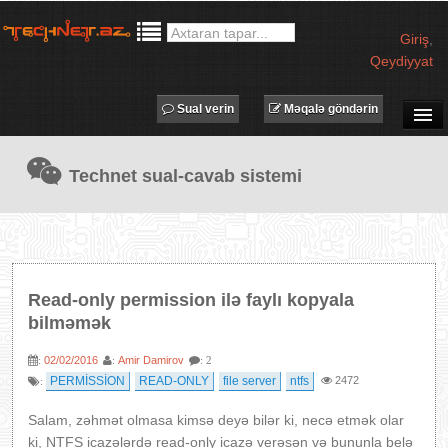
Giriş
,
Qeydiyyat
Sual verin
Məqalə göndərin
SUAL-CAVAB
Technet sual-cavab sistemi
TECHNET TV
MƏQALƏLƏR
İŞ ELANLARI
TƏDBİRLƏR
Read-only permission ilə faylı kopyala
PROQRAMLAR
bilməmək
AVADANLIQLAR
02/02/2016
Amir Damirov
:
:
: 2
IT LÜĞƏT
PERMİSSİON
READ-ONLY
file server
ntfs
2472
:
XƏBƏRLƏR
Salam, zəhmət olmasa kimsə deyə bilər ki, necə etmək olar
ki, NTFS icazələrdə read-only icazə verəsən və bununla belə