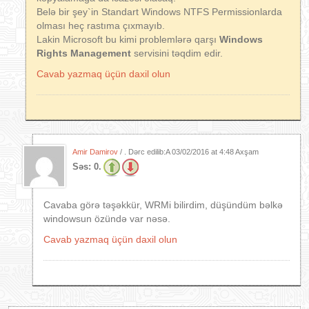
Belə bir şey`in Standart Windows NTFS Permissionlarda
olması heç rastıma çıxmayıb.
Lakin Microsoft bu kimi problemlərə qarşı
Windows
Rights Management
servisini təqdim edir.
Cavab yazmaq üçün daxil olun
Amir Damirov
/ . Dərc edilib:A
03/02/2016 at 4:48 Axşam
Səs:
0.
Cavaba görə təşəkkür, WRMi bilirdim, düşündüm bəlkə
windowsun özündə var nəsə.
Cavab yazmaq üçün daxil olun