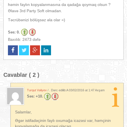
həmin faylın kopyalanmasına da qadağa qoymaq olsun ?
Əlavə 3rd Party Soft olmadan.
Təcrübənizi bölüşsəz əla olar =)
Səs:
0.
Baxılıb: 2473 dəfə
Cavablar ( 2 )
Turqut Vəliyev
/ . Dərc edilib:A
03/02/2016 at 1:47 Axşam
Səs:
+10.
Salamlar,
Əgər istifadəçinin faylı oxumağa icazəsi var, həmçinin
kopyalamağa da icazəsi olacaq.