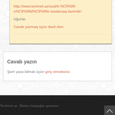
http://www.technet.az/sual/it-%C9%99-
n%C9%99d%C9%99n-baslamaq-lazimdir/
Uğurlar.
Cavab yazmaq üçün daxil olun
Cavab yazın
Şərh yaza bilmək üçün
giriş etməlisiniz
.
Technet.az. Bütün hüquqlar qorunur.