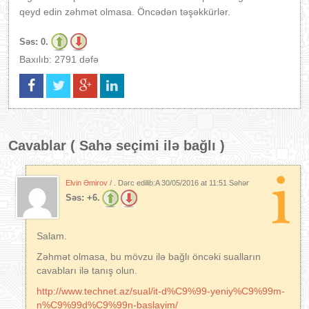
qeyd edin zəhmət olmasa. Öncədən təşəkkürlər.
Səs:
0.
Baxılıb: 2791 dəfə
Cavablar (
Sahə seçimi ilə bağlı
)
Elvin Əmirov
/ . Dərc edilib:A
30/05/2016 at 11:51 Səhər
Səs:
+6.
Salam.
Zəhmət olmasa, bu mövzu ilə bağlı öncəki sualların
cavabları ilə tanış olun.
http://www.technet.az/sual/it-d%C9%99-yeniy%C9%99m-
n%C9%99d%C9%99n-baslayim/