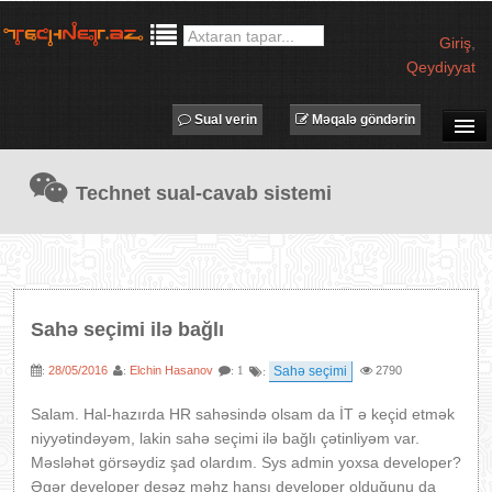
Giriş
,
Qeydiyyat
Sual verin
Məqalə göndərin
SUAL-CAVAB
Technet sual-cavab sistemi
TECHNET TV
MƏQALƏLƏR
İŞ ELANLARI
TƏDBİRLƏR
Sahə seçimi ilə bağlı
PROQRAMLAR
28/05/2016
Elchin Hasanov
Sahə seçimi
2790
:
:
: 1
:
AVADANLIQLAR
IT LÜĞƏT
Salam. Hal-hazırda HR sahəsində olsam da İT ə keçid etmək
niyyətindəyəm, lakin sahə seçimi ilə bağlı çətinliyəm var.
XƏBƏRLƏR
Məsləhət görsəydiz şad olardım. Sys admin yoxsa developer?
Əgər developer desəz məhz hansı developer olduğunu da