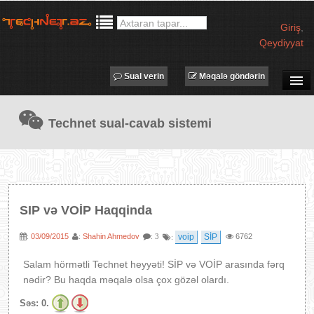
Giriş
,
Qeydiyyat
Sual verin
Məqalə göndərin
SUAL-CAVAB
Technet sual-cavab sistemi
TECHNET TV
MƏQALƏLƏR
İŞ ELANLARI
TƏDBİRLƏR
SIP və VOİP Haqqinda
PROQRAMLAR
03/09/2015
Shahin Ahmedov
voip
SİP
6762
:
:
: 3
:
AVADANLIQLAR
IT LÜĞƏT
Salam hörmətli Technet heyyəti! SİP və VOİP arasında fərq
nədir? Bu haqda məqalə olsa çox gözəl olardı.
XƏBƏRLƏR
Səs:
0.