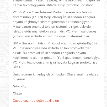
əlaqəli olmasına baxmayaraq, biri texnologiyanı, digəri isə
həmin texnologiyanın istifadə etdiyi protokolu göstərir.
VOİP- Voice Over İnternet Protocol – ənənəvi telefon
sistemindən (PSTN) fərqli olaraq İP üzərindən zəngləri
həyata keçirməyə xidmət göstərən bir texnologiyadır.
Misal olaraq ənənəvi telefon sistemi, bir çox evlərdə
istifadə etdiyimiz telefon sistemidir. VOİP-ə misal olaraq
çoxumuzun istifadə etdiyimiz skype göstərmək olar.
SİP – Session İnitation Protocol – adından göründüyü kimi
VOİP texnologiyasında istifadə edilən protokollardan
biridir. Bu protokol İP üzərindən zənglərin həyata
keçirilməsinə xidmət göstərir. Yəni qısa desək texnologiya
VOİP-dir, texnologiyanın işini həyata keçirən protokol isə
SİPdir.
Ümid edirəm ki, anlaşıqlı olmuşdur. Əlavə sualınız olarsa
buyurun.
Hörmətlə,
Rizvan
Cavab yazmaq üçün daxil olun