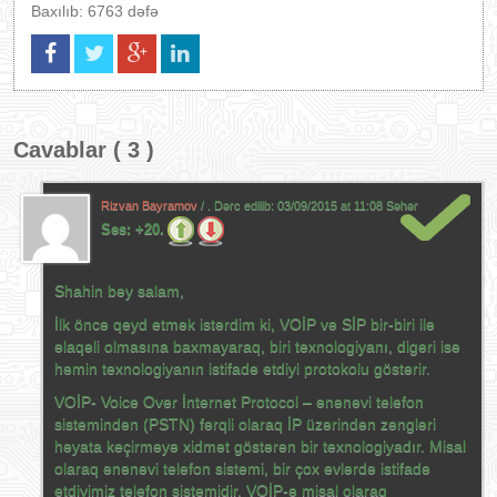
Baxılıb: 6763 dəfə
Cavablar ( 3 )
Rizvan Bayramov
/ . Dərc edilib:
03/09/2015 at 11:08 Səhər
Səs:
+20.
Shahin bəy salam,
İlk öncə qeyd etmək istərdim ki, VOİP və SİP bir-biri ilə
əlaqəli olmasına baxmayaraq, biri texnologiyanı, digəri isə
həmin texnologiyanın istifadə etdiyi protokolu göstərir.
VOİP- Voice Over İnternet Protocol – ənənəvi telefon
sistemindən (PSTN) fərqli olaraq İP üzərindən zəngləri
həyata keçirməyə xidmət göstərən bir texnologiyadır. Misal
olaraq ənənəvi telefon sistemi, bir çox evlərdə istifadə
etdiyimiz telefon sistemidir. VOİP-ə misal olaraq