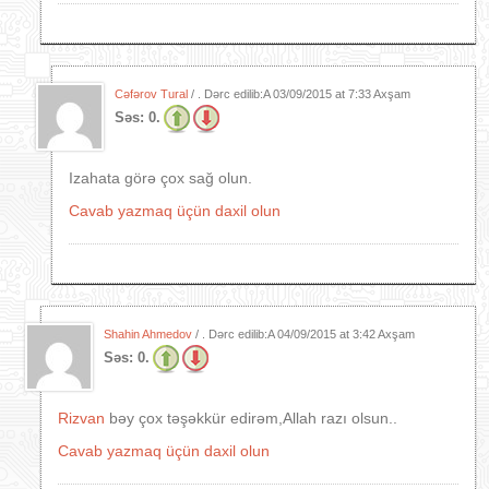
Cəfərov Tural
/ . Dərc edilib:A
03/09/2015 at 7:33 Axşam
Səs:
0.
Izahata görə çox sağ olun.
Cavab yazmaq üçün daxil olun
Shahin Ahmedov
/ . Dərc edilib:A
04/09/2015 at 3:42 Axşam
Səs:
0.
Rizvan
bəy çox təşəkkür edirəm,Allah razı olsun..
Cavab yazmaq üçün daxil olun