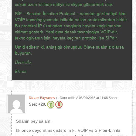
çoxumuzun istifadə etdiyimiz skype göstərmək olar.
SİP – Session İnitation Protocol – adından göründüyü kimi
VOİP texnologiyasında istifadə edilən protokollardan biridir.
Bu protokol İP üzərindən zənglərin həyata keçirilməsinə
xidmət göstərir. Yəni qısa desək texnologiya VOİP-dir,
texnologiyanın işini həyata keçirən protokol isə SİPdir.
Ümid edirəm ki, anlaşıqlı olmuşdur. Əlavə sualınız olarsa
buyurun.
Hörmətlə,
Rizvan
Rizvan Bayramov
/ . Dərc edilib:A
03/09/2015 at 11:08 Səhər
Səs:
+20.
Shahin bəy salam,
İlk öncə qeyd etmək istərdim ki, VOİP və SİP bir-biri ilə