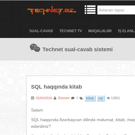
SUAL-CAVAB
TECHNET TV
MƏQALƏLƏR
İŞ ELANL
Technet sual-cavab sistemi
SQL haqqında kitab
02/04/2016
Rüstəm
kitab
sql
13051
:
:
: 3
:
Salam
SQL haqqında Azərbaycan dilində məlumat, kitab, məq
edərdiniz?