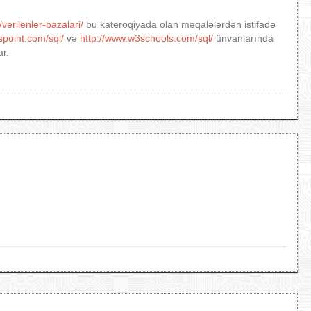
verilenler-bazalari/
bu kateroqiyada olan məqalələrdən istifadə
lspoint.com/sql/
və
http://www.w3schools.com/sql/
ünvanlarında
ar.