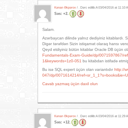
Kənan Əkpərov
/ . Dərc edilib:A
03/04/2016 at 11:10
Səs:
+2.
Salam.
Azərbaycan dilində yalnız dediyiniz kitablardı. S
Digər tərəfdən Sizin istiqamət olaraq hansı ve
Qeyd etdiyiniz bütün kitablar Oracle DB üçün o
Fundamentals-Exam-Guide/dp/0071597867/re
1&keywords=1z0-051
bu kitabdan istifadə etmi
Bu isə SQL expert üçün olan variantıdır
http://
047/dp/0071614214/ref=sr_1_1?s=books&ie=
Cavab yazmaq üçün daxil olun
Kənan Əkpərov
/ . Dərc edilib:A
03/04/2016 at 11:29
Səs:
+12.