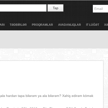
Tap
ARI
TƏDBİRLƏR
PROQRAMLAR
AVADANLIQLAR
IT LÜĞƏT
X
alə hardan tapa bilərəm ya ala bilərəm? Xahiş edirəm kömək