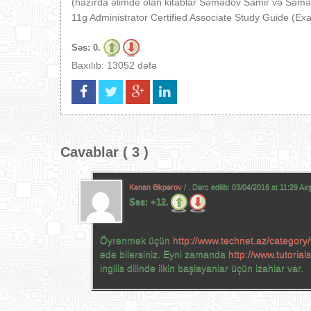
(hazırda əlimde olan kitablar Səmədov Samir və Sə
11g Administrator Certified Associate Study Guide (E
Səs:
0.
Baxılıb: 13052 dəfə
Cavablar ( 3 )
Kənan Əkpərov
/ . Dərc edilib:
03/04/2016 at 11:29 A
Səs:
+12.
Öyrənmək üçün
http://www.technet.az/category/v
edə bilərsiniz. Eyni zamanda
http://www.tutorial
ingilis dilində ilkin başlayanlar üçün izahlar var.