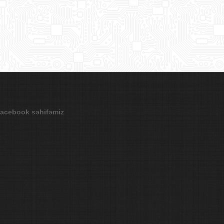
acebook səhifəmiz