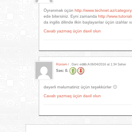
Öyrənmək üçün
http://www.technet.az/category/
edə bilərsiniz. Eyni zamanda
http://www.tutoria
da ingilis dilində ilkin başlayanlar üçün izahlar v
Cavab yazmaq üçün daxil olun
Rüstəm
/ . Dərc edilib:A
06/04/2016 at 1:34 Səhər
Səs:
0.
dəyərli məlumatiniz üçün təşəkkürlər 🙂
Cavab yazmaq üçün daxil olun