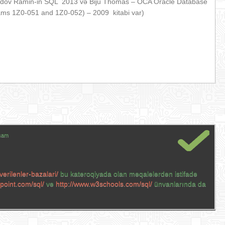
mədov Ramin-in SQL 2013 və Biju Thomas – OCA Oracle Database
xams 1Z0-051 and 1Z0-052) – 2009 kitabi var)
xşam
erilenler-bazalari/
bu kateroqiyada olan məqalələrdən istifadə
spoint.com/sql/
və
http://www.w3schools.com/sql/
ünvanlarında da