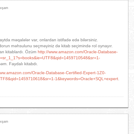
 Axşam
aytda məqalələr var, onlardan istifadə edə bilərsiniz.
ndorun məhsulunu seçməyiniz də kitab seçimində rol oynayır.
lan kitablardı. Özüm
http://www.amazon.com/Oracle-Database-
f=sr_1_1?s=books&ie=UTF8&qid=1459710548&sr=1-
şəm. Faydalı kitabdı.
www.amazon.com/Oracle-Database-Certified-Expert-1Z0-
UTF8&qid=1459710618&sr=1-1&keywords=Oracle+SQL+expert
.
 Axşam