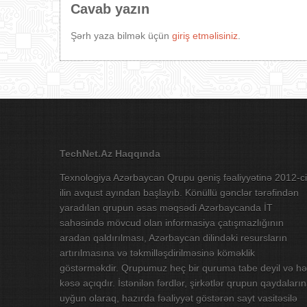
Cavab yazın
Şərh yaza bilmək üçün
giriş etməlisiniz
.
TechNet.Az Haqqında
Texnologiya Azərbaycan Qrupu geniş fəaliyyətinə 2012-ci
ilin avqust ayından başlayıb. Könüllü gənclər tərəfindən
yaradılan qrupun əsas məqsədi Azərbaycanda İT
sahəsində mövcud olan informasiya çatışmazlığının
aradan qaldırılması, Azərbaycan dilindəki resursların
artırılmasına və təkmilləşdirilməsinə köməklik
göstərməkdir. Qrupumuz heç bir quruma tabe deyil və hə
kəsə açıqdır. İstənilən fərdlər, şirkətlər qrupun qaydaları
uyğun olaraq, hazırda fəaliyyət göstərən sayt vasitəsilə