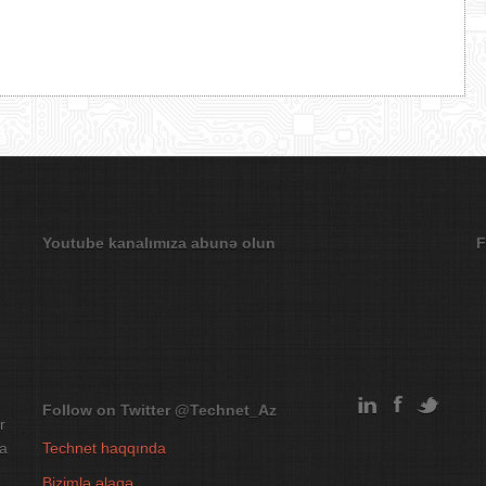
Youtube kanalımıza abunə olun
F
Follow on Twitter
@Technet_Az
r
na
Technet haqqında
Bizimlə əlaqə