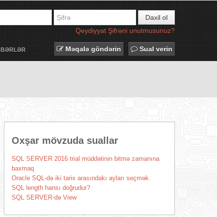
Daxil ol
Qeydiyyat
Şifrəni unutmusunuz?
Məqalə göndərin
Sual verin
ƏBƏRLƏR
Oxşar mövzuda suallar
SQL SERVER 2016 trial müddətinin bitmə zamanına
baxmaq
Oracle SQL-də iki tarix arasındakı ayları seçmək.
SQL length hansı doğrudur?
SQL SERVER-də View