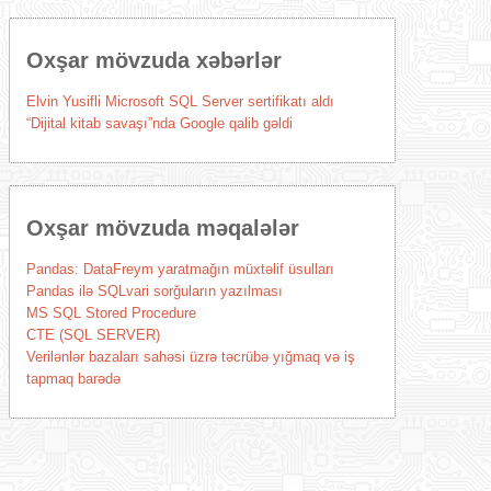
Oxşar mövzuda xəbərlər
Elvin Yusifli Microsoft SQL Server sertifikatı aldı
“Dijital kitab savaşı”nda Google qalib gəldi
Oxşar mövzuda məqalələr
Pandas: DataFreym yaratmağın müxtəlif üsulları
Pandas ilə SQLvari sorğuların yazılması
MS SQL Stored Procedure
CTE (SQL SERVER)
Verilənlər bazaları sahəsi üzrə təcrübə yığmaq və iş
tapmaq barədə