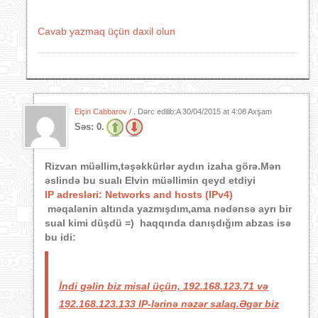
Cavab yazmaq üçün daxil olun
Elçin Cabbarov
/ . Dərc edilib:A
30/04/2015 at 4:08 Axşam
Səs:
0.
Rizvan müəllim,təşəkkürlər aydın izaha görə.Mən
əslində bu sualı Elvin müəllimin qeyd etdiyi
IP adresləri: Networks and hosts (IPv4)
məqalənin altında yazmışdım,ama nədənsə ayrı bir
sual kimi düşdü =) haqqında danışdığım abzas isə
bu idi:
İndi gəlin biz misal üçün, 192.168.123.71 və
192.168.123.133 IP-lərinə nəzər salaq.Əgər biz