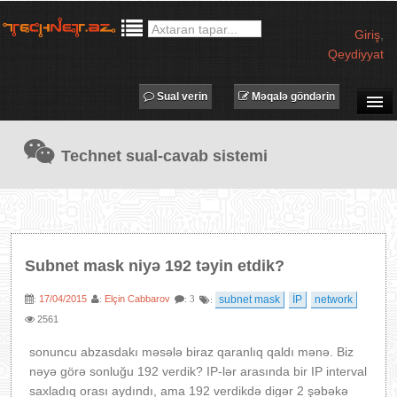
Giriş
,
Qeydiyyat
Sual verin
Məqalə göndərin
SUAL-CAVAB
Technet sual-cavab sistemi
TECHNET TV
MƏQALƏLƏR
İŞ ELANLARI
TƏDBİRLƏR
Subnet mask niyə 192 təyin etdik?
PROQRAMLAR
17/04/2015
Elçin Cabbarov
subnet mask
İP
network
:
:
: 3
:
AVADANLIQLAR
2561
IT LÜĞƏT
sonuncu abzasdakı məsələ biraz qaranlıq qaldı mənə. Biz
XƏBƏRLƏR
nəyə görə sonluğu 192 verdik? IP-lər arasında bir IP interval
saxladıq orası aydındı, ama 192 verdikdə digər 2 şəbəkə