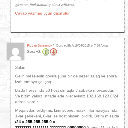
göstərən funksionallıq əlavə ediləcək.
Cavab yazmaq üçün daxil olun
Rizvan Bayramov
/ . Dərc edilib:A
19/04/2015 at 7:36 Axşam
Səs:
+2.
Salam,
Gəlin məsələnin qoyuluşuna bir də nəzər salaq və sonra
izah etməyə çalışaq.
Bizdə hərəsində 50 host olmaqla 3 şəbəkə mövcuddur.
Və bizim yalnız istifadə edə biləcəyimiz 192.168.123.0/24
adresi vardır.
Məqalədən bildiyimiz kimi subnet mask informasiyasında
1-lər şəbəkəni, 0-lar isə host hissəni bildirir. Bizim misalda
/24 = 255.255.255.0 =
11111111.11111111.11111111.00000000
Subnet Maskda 8