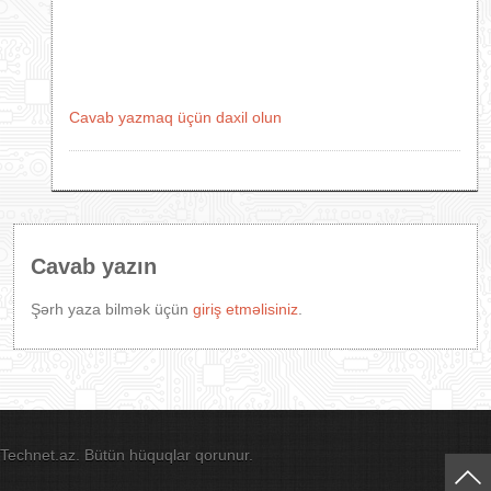
Cavab yazmaq üçün daxil olun
Cavab yazın
Şərh yaza bilmək üçün
giriş etməlisiniz
.
Technet.az. Bütün hüquqlar qorunur.