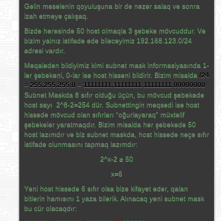
Gəlin məsələnin qoyuluşuna bir də nəzər salaq və sonra
izah etməyə çalışaq.
Bizdə hərəsində 50 host olmaqla 3 şəbəkə mövcuddur. Və
bizim yalnız istifadə edə biləcəyimiz 192.168.123.0/24
adresi vardır.
Məqalədən bildiyimiz kimi subnet mask informasiyasında 1-
lər şəbəkəni, 0-lar isə host hissəni bildirir. Bizim misalda
/24
= 255.255.255.0 = 11111111.11111111.11111111.00000000
Subnet Maskda 8 sıfır olduğu üçün, bu mövcud şəbəkədə
host sayı 2^8-2=254 dür. Subnettingin məqsədi isə host
hissədə mövcud olan sıfırları “oğurlayaraq” müxtəlif
şəbəkələr yaratmaqdır. Bizim misalda hər şəbəkədə 50
host lazımdır və biz subnet maskda, host hissədə neçə sıfır
istifadə olunmasını tapmaq lazımdır:
2^x-2 ≥ 50
x=6
Yəni host hissədə 6 sıfır olsa bizə kifayət edər, qalan
bitlərin hamısını 1 yaza bilərik. Alınacaq yeni subnet mask
bu cür olacaqdır: