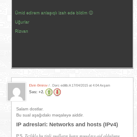
Ümid edirəm anlaşıqlı izah edə bildim 🙂
Uğurlar
Rizvan
Elvin Əmirov
/ . Dərc edilib:A
17/04/2015 at 4:04 Axşam
Səs:
+2.
Salam dostlar.
Bu sual aşağıdakı məqaləyə aiddir.
IP adresləri: Networks and hosts (IPv4)
Tezliklə bu tipli sualların hansı məqaləyə aid olduğunu
P.S.