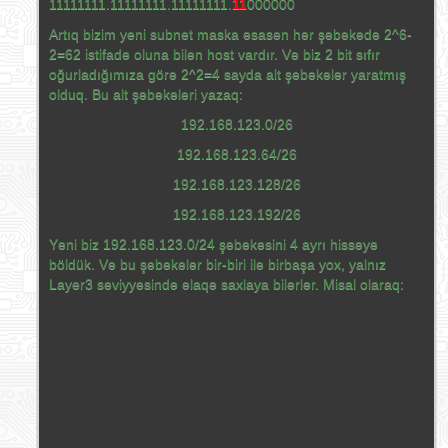
11111111.11111111.11111111.
11
000000
Artıq bizim yeni subnet maska əsasən hər şəbəkədə 2^6-
2=62 istifadə oluna bilən host vardır. Və biz 2 bit sıfır
oğurladığımıza görə 2^2=4 sayda alt şəbəkələr yaratmış
olduq. Bu alt şəbəkələri yazaq:
192.168.123.0/26
192.168.123.64/26
192.168.123.128/26
192.168.123.192/26
Yəni biz 192.168.123.0/24 şəbəkəsini 4 ayrı hissəyə
böldük. Və bu şəbəkələr bir-biri ilə birbaşa yox, yalnız
Layer3 səviyyəsində əlaqə saxlaya bilərlər. Misal olaraq: