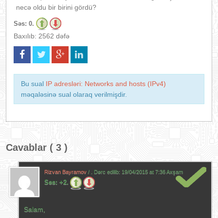
necə oldu bir birini gördü?
Səs:
0.
Baxılıb: 2562 dəfə
Bu sual
IP adresləri: Networks and hosts (IPv4)
məqaləsinə sual olaraq verilmişdir.
Cavablar ( 3 )
Rizvan Bayramov
/ . Dərc edilib:
19/04/2015 at 7:36 Axşam
Səs:
+2.
Salam,