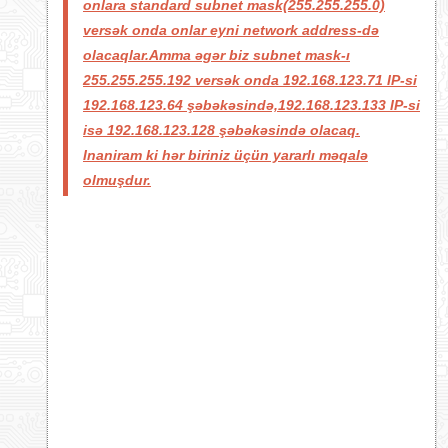
onlara standard subnet mask(255.255.255.0)
versək onda onlar eyni network address-də
olacaqlar.Amma əgər biz subnet mask-ı
255.255.255.192 versək onda 192.168.123.71 IP-si
192.168.123.64 şəbəkəsində,192.168.123.133 IP-si
isə 192.168.123.128 şəbəkəsində olacaq.
Inaniram ki hər biriniz üçün yararlı məqalə
olmuşdur.