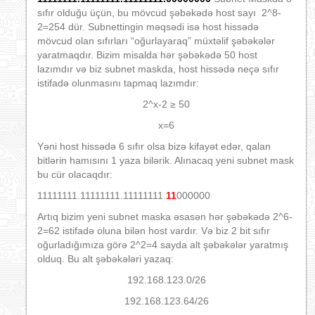
sıfır olduğu üçün, bu mövcud şəbəkədə host sayı 2^8-
2=254 dür. Subnettingin məqsədi isə host hissədə
mövcud olan sıfırları “oğurlayaraq” müxtəlif şəbəkələr
yaratmaqdır. Bizim misalda hər şəbəkədə 50 host
lazımdır və biz subnet maskda, host hissədə neçə sıfır
istifadə olunmasını tapmaq lazımdır:
2^x-2 ≥ 50
x=6
Yəni host hissədə 6 sıfır olsa bizə kifayət edər, qalan
bitlərin hamısını 1 yaza bilərik. Alınacaq yeni subnet mask
bu cür olacaqdır:
11111111.11111111.11111111.
11
000000
Artıq bizim yeni subnet maska əsasən hər şəbəkədə 2^6-
2=62 istifadə oluna bilən host vardır. Və biz 2 bit sıfır
oğurladığımıza görə 2^2=4 sayda alt şəbəkələr yaratmış
olduq. Bu alt şəbəkələri yazaq:
192.168.123.0/26
192.168.123.64/26