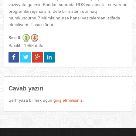
vəziyyətə gətirsin.Bundan sonrada RDS vasitəsi ilə serverdən
programları işə salsın. Belə bir sistem qurmaq
mümkündürmü? Mümkündürsə hansı vasitələrdən istifadə
etməliyəm. Təşəkkürlər.
Səs:
0.
Baxılıb: 1958 dəfə
Cavab yazın
Şərh yaza bilmək üçün
giriş etməlisiniz
.