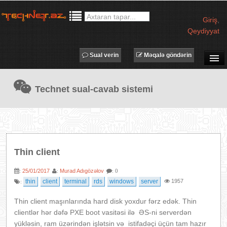
Giriş
,
Qeydiyyat
Sual verin
Məqalə göndərin
SUAL-CAVAB
Technet sual-cavab sistemi
TECHNET TV
MƏQALƏLƏR
İŞ ELANLARI
TƏDBİRLƏR
Thin client
PROQRAMLAR
25/01/2017
Murad Adıgözəlov
:
:
: 0
AVADANLIQLAR
thin
client
terminal
rds
windows
server
1957
:
IT LÜĞƏT
Thin client maşınlarında hard disk yoxdur fərz edək. Thin
XƏBƏRLƏR
clientlər hər dəfə PXE boot vasitəsi ilə ƏS-ni serverdən
yükləsin, ram üzərindən işlətsin və istifadəçi üçün tam hazır