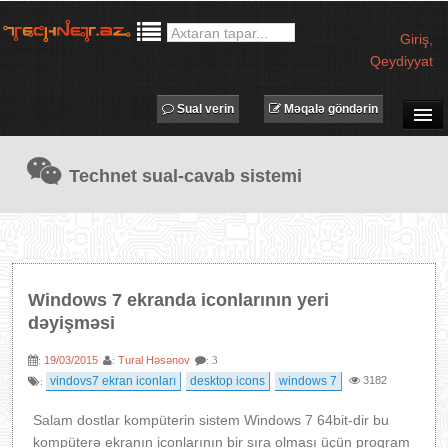
Giriş
,
Qeydiyyat
Sual verin
Məqalə göndərin
SUAL-CAVAB
Technet sual-cavab sistemi
TECHNET TV
MƏQALƏLƏR
İŞ ELANLARI
TƏDBİRLƏR
Windows 7 ekranda iconlarının yeri
PROQRAMLAR
dəyişməsi
AVADANLIQLAR
19/03/2015
Tural Həsənov
:
:
: 3
IT LÜĞƏT
vindovs7 ekran iconları
desktop icons
windows 7
3182
:
XƏBƏRLƏR
Salam dostlar kompüterin sistem Windows 7 64bit-dir bu
kompüterə ekranın iconlarının bir sıra olması üçün proqram