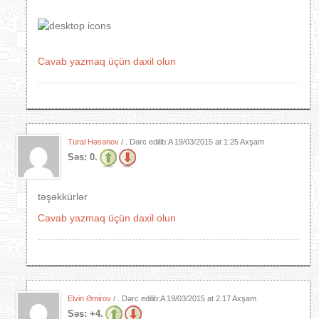
Cavab yazmaq üçün daxil olun
Tural Həsənov
/ . Dərc edilib:A
19/03/2015 at 1:25 Axşam
Səs:
0.
təşəkkürlər
Cavab yazmaq üçün daxil olun
Elvin Əmirov
/ . Dərc edilib:A
19/03/2015 at 2:17 Axşam
Səs:
+4.