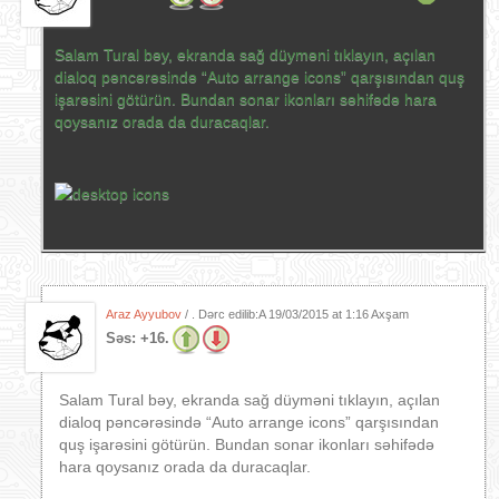
Salam Tural bəy, ekranda sağ düyməni tıklayın, açılan
dialoq pəncərəsində “Auto arrange icons” qarşısından quş
işarəsini götürün. Bundan sonar ikonları səhifədə hara
qoysanız orada da duracaqlar.
Araz Ayyubov
/ . Dərc edilib:A
19/03/2015 at 1:16 Axşam
Səs:
+16.
Salam Tural bəy, ekranda sağ düyməni tıklayın, açılan
dialoq pəncərəsində “Auto arrange icons” qarşısından
quş işarəsini götürün. Bundan sonar ikonları səhifədə
hara qoysanız orada da duracaqlar.