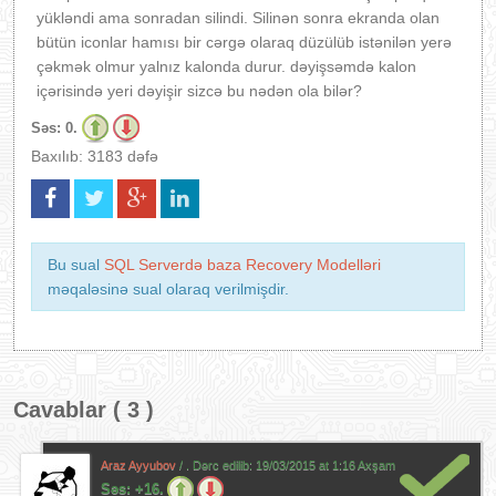
yükləndi ama sonradan silindi. Silinən sonra ekranda olan
bütün iconlar hamısı bir cərgə olaraq düzülüb istənilən yerə
çəkmək olmur yalnız kalonda durur. dəyişsəmdə kalon
içərisində yeri dəyişir sizcə bu nədən ola bilər?
Səs:
0.
Baxılıb: 3183 dəfə
Bu sual
SQL Serverdə baza Recovery Modelləri
məqaləsinə sual olaraq verilmişdir.
Cavablar ( 3 )
Araz Ayyubov
/ . Dərc edilib:
19/03/2015 at 1:16 Axşam
Səs:
+16.