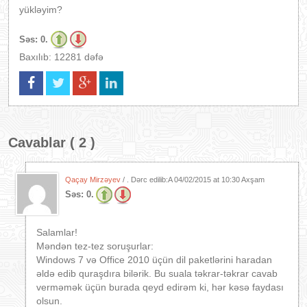
yükləyim?
Səs:
0.
Baxılıb: 12281 dəfə
Cavablar ( 2 )
Qaçay Mirzəyev
/ . Dərc edilib:A
04/02/2015 at 10:30 Axşam
Səs:
0.
Salamlar!
Məndən tez-tez soruşurlar:
Windows 7 və Office 2010 üçün dil paketlərini haradan
əldə edib quraşdıra bilərik. Bu suala təkrar-təkrar cavab
verməmək üçün burada qeyd edirəm ki, hər kəsə faydası
olsun.