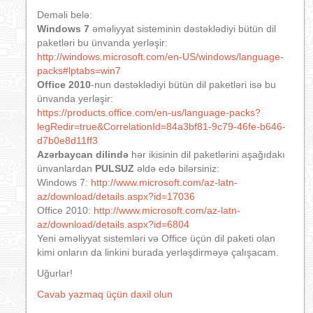
Deməli belə:
Windows 7
əməliyyat sisteminin dəstəklədiyi bütün dil
paketləri bu ünvanda yerləşir:
http://windows.microsoft.com/en-US/windows/language-
packs#lptabs=win7
Office 2010
-nun dəstəklədiyi bütün dil paketləri isə bu
ünvanda yerləşir:
https://products.office.com/en-us/language-packs?
legRedir=true&CorrelationId=84a3bf81-9c79-46fe-b646-
d7b0e8d11ff3
Azərbaycan dilində
hər ikisinin dil paketlərini aşağıdakı
ünvanlardan
PULSUZ
əldə edə bilərsiniz:
Windows 7:
http://www.microsoft.com/az-latn-
az/download/details.aspx?id=17036
Office 2010:
http://www.microsoft.com/az-latn-
az/download/details.aspx?id=6804
Yeni əməliyyat sistemləri və Office üçün dil paketi olan
kimi onların da linkini burada yerləşdirməyə çalışacam.
Uğurlar!
Cavab yazmaq üçün daxil olun