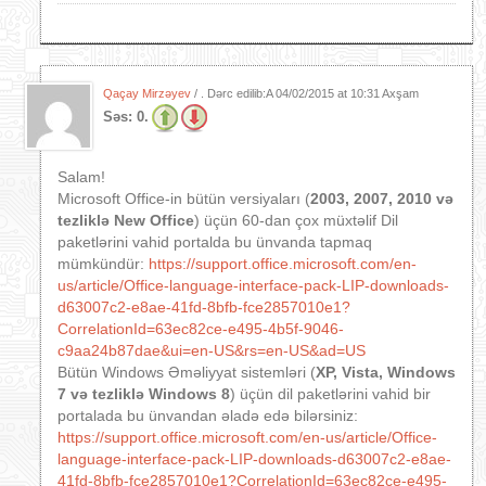
Qaçay Mirzəyev
/ . Dərc edilib:A
04/02/2015 at 10:31 Axşam
Səs:
0.
Salam!
Microsoft Office-in bütün versiyaları (
2003, 2007, 2010 və
tezliklə New Office
) üçün 60-dan çox müxtəlif Dil
paketlərini vahid portalda bu ünvanda tapmaq
mümkündür:
https://support.office.microsoft.com/en-
us/article/Office-language-interface-pack-LIP-downloads-
d63007c2-e8ae-41fd-8bfb-fce2857010e1?
CorrelationId=63ec82ce-e495-4b5f-9046-
c9aa24b87dae&ui=en-US&rs=en-US&ad=US
Bütün Windows Əməliyyat sistemləri (
XP, Vista,
Windows
7 və tezliklə Windows 8
) üçün dil paketlərini vahid bir
portalada bu ünvandan əladə edə bilərsiniz:
https://support.office.microsoft.com/en-us/article/Office-
language-interface-pack-LIP-downloads-d63007c2-e8ae-
41fd-8bfb-fce2857010e1?CorrelationId=63ec82ce-e495-