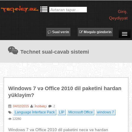
Giriş
,
Qeydiyyat
Sual verin
Məqalə göndərin
SUAL-CAVAB
Technet sual-cavab sistemi
TECHNET TV
MƏQALƏLƏR
İŞ ELANLARI
TƏDBİRLƏR
Windows 7 və Office 2010 dil paketini hardan
PROQRAMLAR
yükləyim?
AVADANLIQLAR
04/02/2015
İnzibatçı
:
:
: 2
IT LÜĞƏT
Language İnterface Pack
LİP
Microsoft Office
windows 7
:
12280
XƏBƏRLƏR
Windows 7 və Office 2010 dil paketini necə və hardan