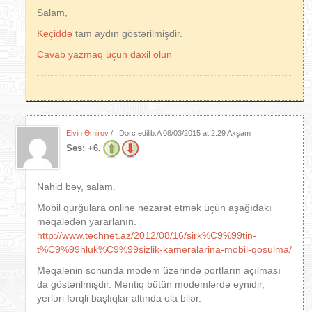
Salam,
Keçiddə
tam aydın göstərilmişdir.
Cavab yazmaq üçün daxil olun
Elvin Əmirov
/ . Dərc edilib:A
08/03/2015 at 2:29 Axşam
Səs:
+6.
Nahid bəy, salam.
Mobil qurğulara online nəzarət etmək üçün aşağıdakı
məqalədən yararlanın.
http://www.technet.az/2012/08/16/sirk%C9%99tin-
t%C9%99hluk%C9%99sizlik-kameralarina-mobil-qosulma/
Məqalənin sonunda modem üzərində portların açılması
da göstərilmişdir. Məntiq bütün modemlərdə eynidir,
yerləri fərqli başlıqlar altında ola bilər.