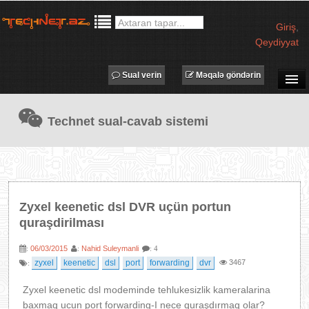
Giriş
,
Qeydiyyat
Sual verin
Məqalə göndərin
SUAL-CAVAB
Technet sual-cavab sistemi
TECHNET TV
MƏQALƏLƏR
İŞ ELANLARI
TƏDBİRLƏR
Zyxel keenetic dsl DVR uçün portun
PROQRAMLAR
quraşdirilması
AVADANLIQLAR
06/03/2015
Nahid Suleymanli
:
:
: 4
IT LÜĞƏT
zyxel
keenetic
dsl
port
forwarding
dvr
3467
:
XƏBƏRLƏR
Zyxel keenetic dsl modeminde tehlukesizlik kameralarina
baxmaq ucun port forwarding-I nece quraşdırmaq olar?