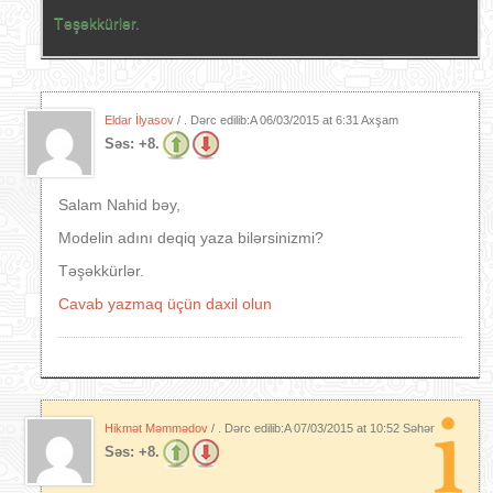
Təşəkkürlər.
Eldar İlyasov
/ . Dərc edilib:A
06/03/2015 at 6:31 Axşam
Səs:
+8.
Salam Nahid bəy,
Modelin adını deqiq yaza bilərsinizmi?
Təşəkkürlər.
Cavab yazmaq üçün daxil olun
Hikmət Məmmədov
/ . Dərc edilib:A
07/03/2015 at 10:52 Səhər
Səs:
+8.