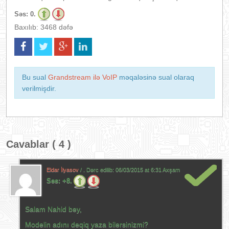
Səs:
0.
Baxılıb: 3468 dəfə
Bu sual
Grandstream ilə VoIP
məqaləsinə sual olaraq
verilmişdir.
Cavablar ( 4 )
Eldar İlyasov
/ . Dərc edilib:
06/03/2015 at 6:31 Axşam
Səs:
+8.
Salam Nahid bəy,
Modelin adını deqiq yaza bilərsinizmi?