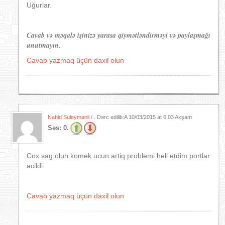
Uğurlar.
Cavab və məqalə işinizə yarasa qiymətləndirməyi və paylaşmağı
unutmayın.
Cavab yazmaq üçün daxil olun
Nahid Suleymanli
/ . Dərc edilib:A
10/03/2015 at 6:03 Axşam
Səs:
0.
Cox sag olun komek ucun artiq problemi hell etdim.portlar
acildi.
Cavab yazmaq üçün daxil olun